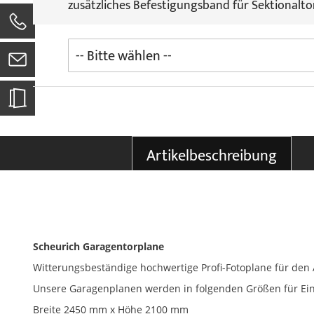
zusätzliches Befestigungsband für Sektionalto
0
Artikelbeschreibung
Scheurich Garagentorplane
Witterungsbeständige hochwertige Profi-Fotoplane für de
Unsere Garagenplanen werden in folgenden Größen für Ein
Breite 2450 mm x Höhe 2100 mm