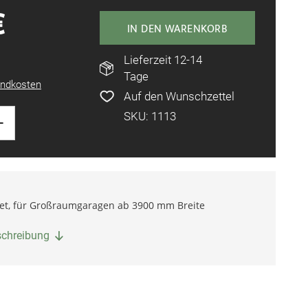
€
IN DEN WARENKORB
Lieferzeit 12-14
Tage
ndkosten
Auf den Wunschzettel
+
SKU: 1113
Jet, für Großraumgaragen ab 3900 mm Breite
eschreibung