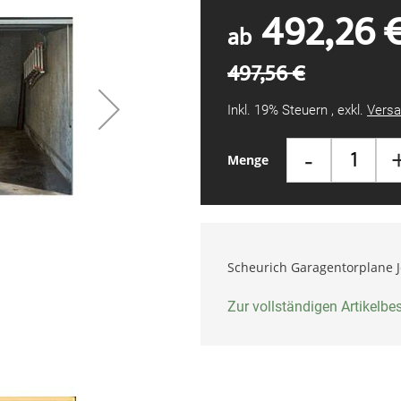
492,26 
ab
497,56 €
Inkl. 19% Steuern
,
exkl.
Versa
-
Menge
Scheurich Garagentorplane 
Zur vollständigen Artikelb