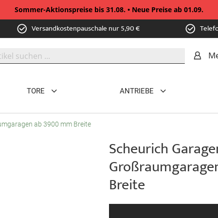
Sommer-Aktionspreise bis 31.08. • Neue Preise ab 01.09.
Versandkostenpauschale nur 5,90 €
Telef
Me
TORE
ANTRIEBE
aumgaragen ab 3900 mm Breite
Scheurich Garagen
Großraumgarage
Breite