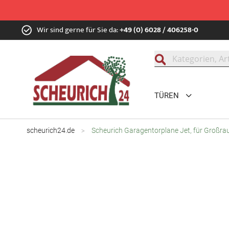
Zum
Wir sind gerne für Sie da:
+49 (0) 6028 / 406258-0
Inhalt
springen
Suche
TÜREN
scheurich24.de
Scheurich Garagentorplane Jet, für Großr
Zum
Ende
der
Bildgalerie
springen