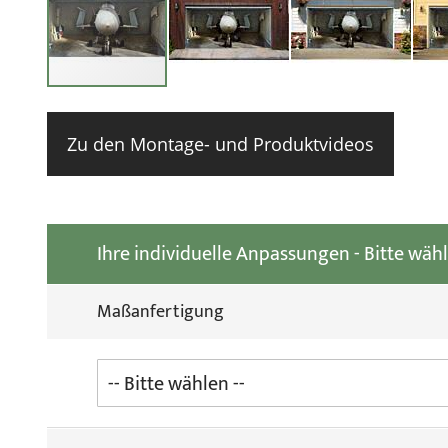
Zum
Anfang
der
Zu den Montage- und Produktvideos
Bildgale
springe
Ihre individuelle Anpassungen - Bitte wäh
Maßanfertigung