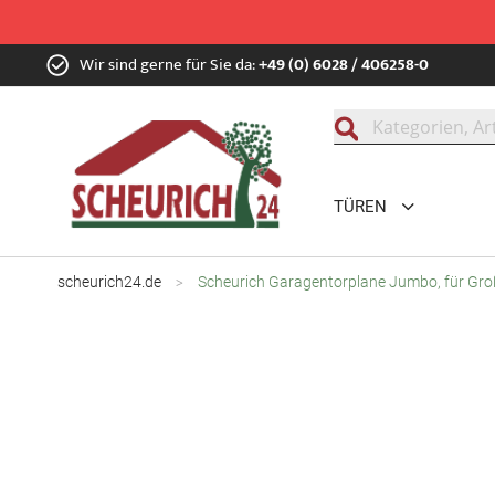
Zum
Wir sind gerne für Sie da:
+49 (0) 6028 / 406258-0
Inhalt
springen
Suche
TÜREN
scheurich24.de
Scheurich Garagentorplane Jumbo, für Gr
Zum
Ende
der
Bildgalerie
springen