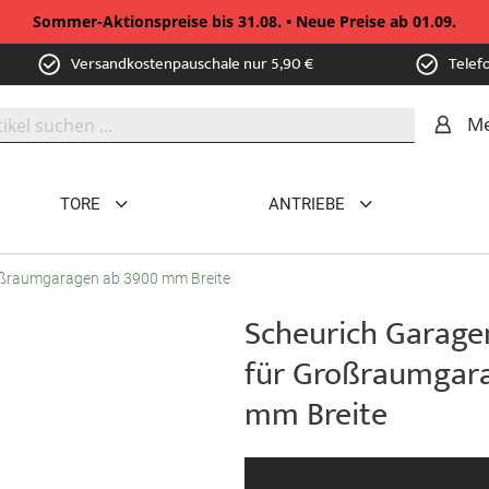
Sommer-Aktionspreise bis 31.08. • Neue Preise ab 01.09.
Versandkostenpauschale nur 5,90 €
Telef
Me
TORE
ANTRIEBE
oßraumgaragen ab 3900 mm Breite
Scheurich Garage
für Großraumgar
mm Breite