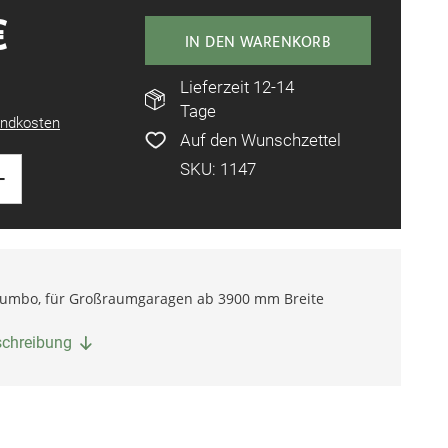
€
IN DEN WARENKORB
Lieferzeit 12-14
Tage
ndkosten
Auf den Wunschzettel
+
SKU: 1147
Jumbo, für Großraumgaragen ab 3900 mm Breite
eschreibung