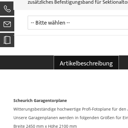
zusätzliches Befestigungsband für Sektionalto
0
Artikelbeschreibung
Scheurich Garagentorplane
Witterungsbeständige hochwertige Profi-Fotoplane für de
Unsere Garagenplanen werden in folgenden Größen für Ein
Breite 2450 mm x Höhe 2100 mm