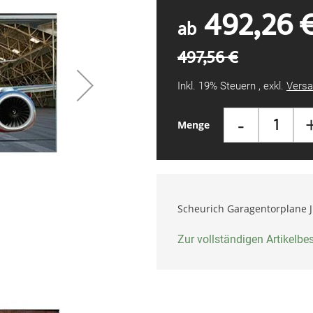
492,26 
ab
497,56 €
Inkl. 19% Steuern
,
exkl.
Versa
-
Menge
Scheurich Garagentorplane 
Zur vollständigen Artikelb