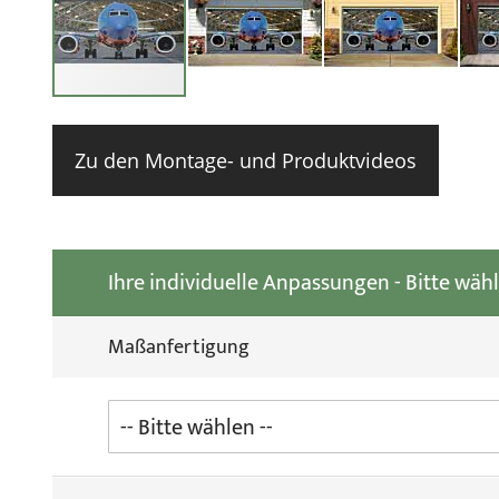
Zum
Anfang
der
Zu den Montage- und Produktvideos
Bildgale
springe
Ihre individuelle Anpassungen - Bitte wäh
Maßanfertigung