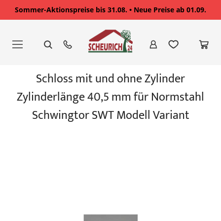
Sommer-Aktionspreise bis 31.08. • Neue Preise ab 01.09.
Zum
Inhalt
springen
Zum
Schloss mit und ohne Zylinder
Ende
der
Zylinderlänge 40,5 mm für Normstahl
Bildgalerie
springen
Schwingtor SWT Modell Variant