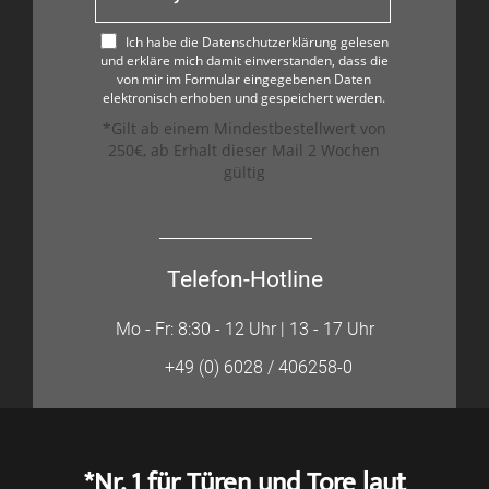
Ich habe die Datenschutzerklärung gelesen
und erkläre mich damit einverstanden, dass die
von mir im Formular eingegebenen Daten
elektronisch erhoben und gespeichert werden.
*Gilt ab einem Mindestbestellwert von
250€, ab Erhalt dieser Mail 2 Wochen
gültig
Telefon-Hotline
Mo - Fr: 8:30 - 12 Uhr | 13 - 17 Uhr
+49 (0) 6028 / 406258-0
*Nr. 1 für Türen und Tore laut