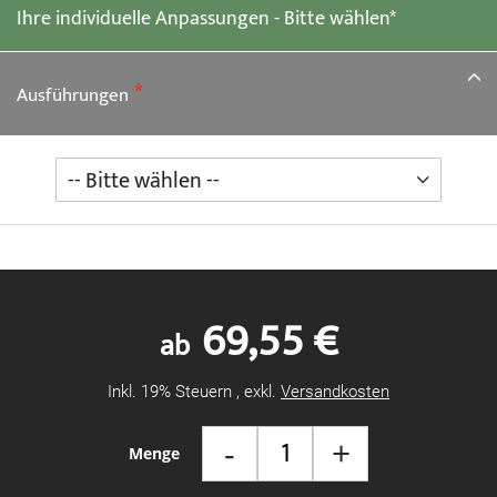
Ihre individuelle Anpassungen - Bitte wählen*
Bildgalerie
springen
Ausführungen
69,55 €
ab
Inkl. 19% Steuern
,
exkl.
Versandkosten
-
+
Menge