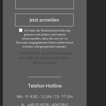
Jetzt anmelden
Ich habe die Datenschutzerklärung
gelesen und erkläre mich damit
einverstanden, dass die von mir im
Formular eingegebenen Daten elektronisch
erhoben und gespeichert werden.
*Gilt ab einem Mindestbestellwert
von 250€, ab Erhalt dieser Mail 2
Wochen gültig
Telefon-Hotline
Mo - Fr: 8:30 - 12 Uhr | 13 - 17 Uhr
+49 (0) 6028 / 406258-0