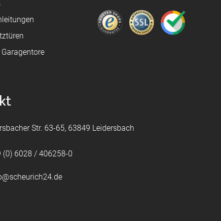
ß
leitungen
tztüren
e Garagentore
kt
rsbacher Str. 63-65, 63849 Leidersbach
 (0) 6028 / 406258-0
fo@scheurich24.de