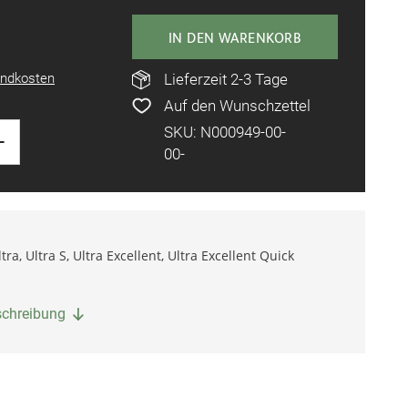
IN DEN WARENKORB
ndkosten
Lieferzeit 2-3 Tage
Auf den Wunschzettel
SKU: N000949-00-
+
00-
a, Ultra S, Ultra Excellent, Ultra Excellent Quick
eschreibung