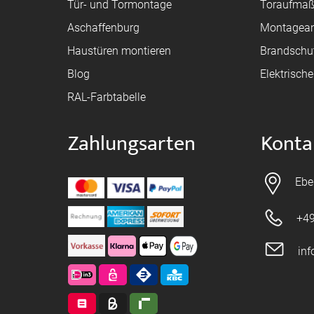
Tür- und Tormontage
Toraufma
Aschaffenburg
Montagean
Haustüren montieren
Brandschu
Blog
Elektrisch
RAL-Farbtabelle
Zahlungsarten
Konta
Ebe
+49
in