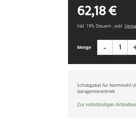
62,18 €
Inkl. 19% Steuern
,
exkl.
Versa
-
Menge
Schubgabel für Normstahl Ultr
Garagentorantrieb
Zur vollständigen Artikelb