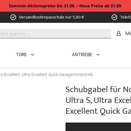
Sommer-Aktionspreise bis 31.08. • Neue Preise ab 01.09.
Versandkostenpauschale nur 5,90 €
Telef
Me
TORE
ANTRIEBE
ra Excellent, Ultra Excellent Quick Garagentorantrieb
Schubgabel für No
Ultra S, Ultra Exce
Excellent Quick G