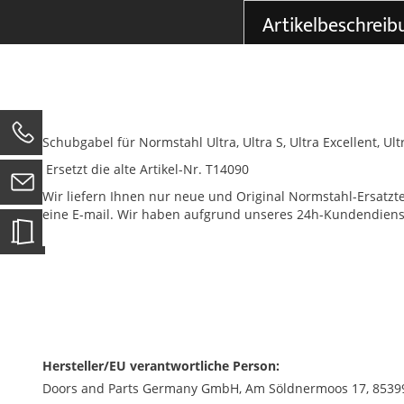
der
Artikelbeschreib
Bildgalerie
springen
0
Schubgabel für Normstahl Ultra, Ultra S, Ultra Excellent, Ul
Ersetzt die alte Artikel-Nr. T14090
Wir liefern Ihnen nur neue und Original Normstahl-Ersatzte
eine E-mail. Wir haben aufgrund unseres 24h-Kundendienstes 
Hersteller/EU verantwortliche Person:
Doors and Parts Germany GmbH, Am Söldnermoos 17, 85399