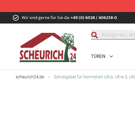
Zum
Wir sind gerne für Sie da:
+49 (0) 6028 / 406258-0
Inhalt
springen
Suche
TÜREN
scheurich24.de
Schubgabel für Normstahl Ultra, Ultra S, Ult
Zum
Ende
der
Bildgalerie
springen