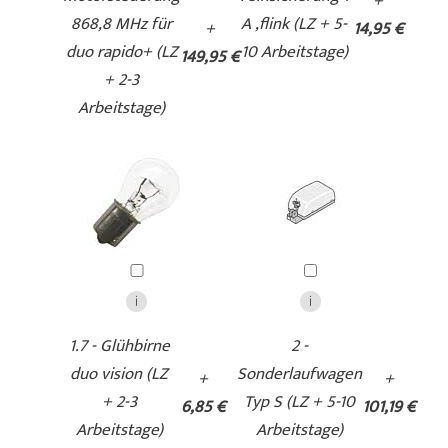
+
868,8 MHz für
A ,flink (LZ + 5-
+
14,95 €
duo rapido+ (LZ
10 Arbeitstage)
149,95 €
+ 2-3
Arbeitstage)
1.7 - Glühbirne
2 -
duo vision (LZ
Sonderlaufwagen
+
+
+ 2-3
Typ S (LZ + 5-10
6,85 €
101,19 €
Arbeitstage)
Arbeitstage)