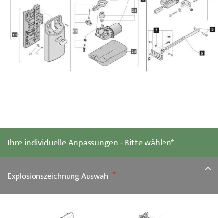
Zum
Anfang
der
Ihre individuelle Anpassungen - Bitte wählen*
Bildgalerie
springen
Explosionszeichnung Auswahl