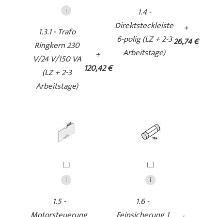
1.4 -
Direktsteckleiste
+
1.3.1 - Trafo
6-polig (LZ + 2-3
26,74 €
Ringkern 230
Arbeitstage)
+
V/24 V/150 VA
120,42 €
(LZ + 2-3
Arbeitstage)
1.5 -
1.6 -
Motorsteuerung
Feinsicherung 1