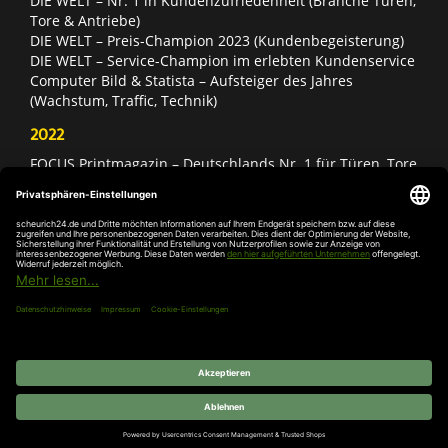
DIE WELT – Nr. 1 in Kundenzufriedenheit (Branche Türen,
Tore & Antriebe)
DIE WELT – Preis-Champion 2023 (Kundenbegeisterung)
DIE WELT – Service-Champion im erlebten Kundenservice
Computer Bild & Statista – Aufsteiger des Jahres
(Wachstum, Traffic, Technik)
2022
FOCUS Printmagazin – Deutschlands Nr. 1 für Türen, Tore
& Antriebe
Deutschland Test – Bester Onlineshop 2022
FOCUS Money – Branchensieger „Rund ums Haus“
DIE WELT – Service-Champion im erlebten Kundenservice
DIE WELT – Branchengewinner Gold-Rang (Türen, Tore &
Antriebe)
AGB
Impressum
Widerruf
Datenschutz
Cookie-
Einstellungen
© 2026 SCHEURICH GmbH