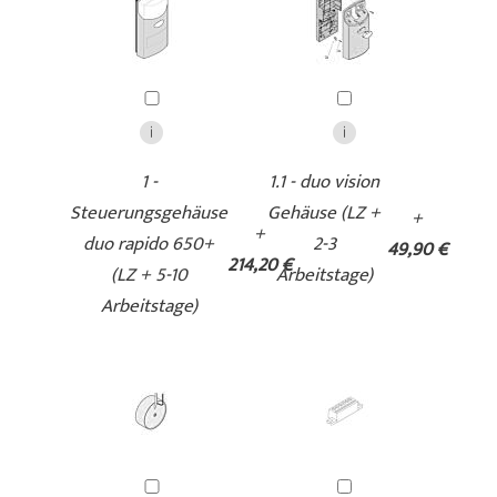
1 -
1.1 - duo vision
Steuerungsgehäuse
Gehäuse (LZ +
+
+
duo rapido 650+
2-3
49,90 €
214,20 €
(LZ + 5-10
Arbeitstage)
Arbeitstage)