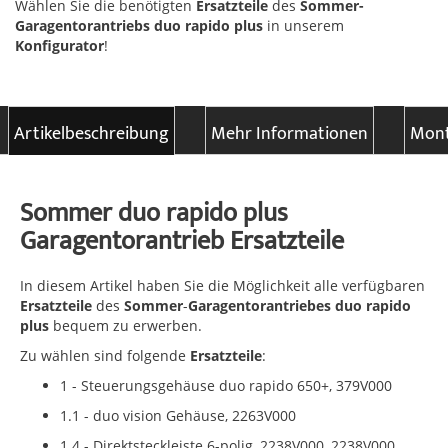
Wählen Sie die benötigten
Ersatzteile
des
Sommer-
Garagentorantriebs duo rapido plus
in unserem
Konfigurator
!
Artikelbeschreibung
Mehr Informationen
Mont
Sommer duo rapido plus
Garagentorantrieb Ersatzteile
In diesem Artikel haben Sie die Möglichkeit alle verfügbaren
Ersatzteile
des
Sommer
-
Garagentorantriebes duo rapido
plus
bequem zu erwerben.
Zu wählen sind folgende
Ersatzteile
:
1 - Steuerungsgehäuse duo rapido 650+, 379V000
1.1 - duo vision Gehäuse, 2263V000
1.4 - Direktsteckleiste 6-polig, 2238V000, 2238V000