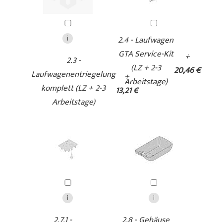
2.4 - Laufwagen
GTA Service-Kit
+
2.3 -
(LZ + 2-3
20,46 €
Laufwagenentriegelung
+
Arbeitstage)
komplett (LZ + 2-3
13,21 €
Arbeitstage)
2.7.1 -
2.8 - Gehäuse