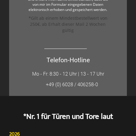
von mir im Formular eingegebenen Daten
elektronisch erhoben und gespeichert werden.
*Gilt ab einem Mindestbestellwert von
250€, ab Erhalt dieser Mail 2 Wochen
gültig
Telefon-Hotline
Mo - Fr: 8:30 - 12 Uhr | 13 - 17 Uhr
+49 (0) 6028 / 406258-0
*Nr. 1 für Türen und Tore laut
2026