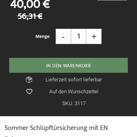
40,00 €
springen
56,31 €
-
+
Menge
IN DEN WARENKORB
Lieferzeit sofort lieferbar
Auf den Wunschzettel
SKU: 3117
Sommer Schlüpftürsicherung mit EN