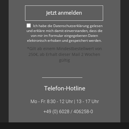
Jetzt anmelden
Ich habe die Datenschutzerklärung gelesen
und erkläre mich damit einverstanden, dass die
von mir im Formular eingegebenen Daten
elektronisch erhoben und gespeichert werden.
*Gilt ab einem Mindestbestellwert von
250€, ab Erhalt dieser Mail 2 Wochen
gültig
Telefon-Hotline
Mo - Fr: 8:30 - 12 Uhr | 13 - 17 Uhr
+49 (0) 6028 / 406258-0