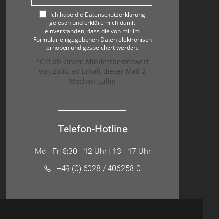
Ich habe die Datenschutzerklärung
gelesen und erkläre mich damit
einverstanden, dass die von mir im
Formular eingegebenen Daten elektronisch
erhoben und gespeichert werden.
*Gilt ab einem Mindestbestellwert
von 250€, ab Erhalt dieser Mail 2
Wochen gültig
Telefon-Hotline
Mo - Fr: 8:30 - 12 Uhr | 13 - 17 Uhr
+49 (0) 6028 / 406258-0