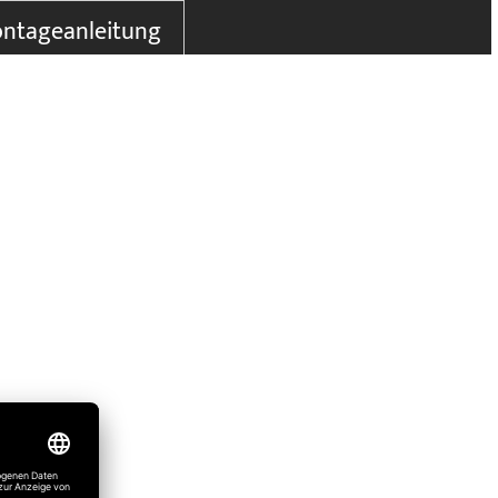
ntageanleitung
o@sommer.eu