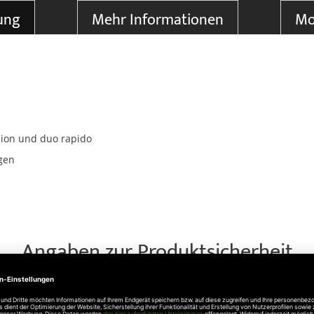
ung
Mehr Informationen
Mo
ision und duo rapido
gen
Angaben zur Produktsicherheit
aße 27, 73230 Kirchheim unter Teck, Telefon 07021 8001-0 , inf