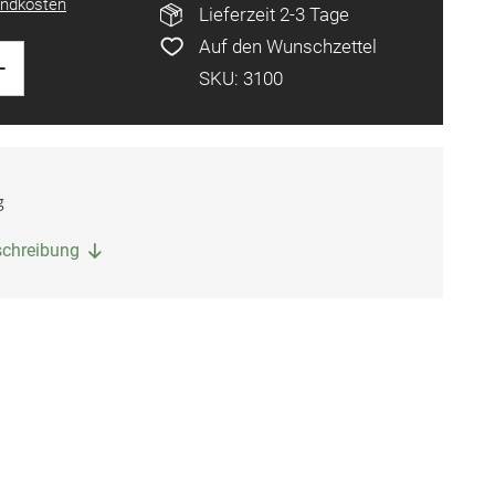
ndkosten
Lieferzeit 2-3 Tage
Auf den Wunschzettel
+
SKU: 3100
g
eschreibung