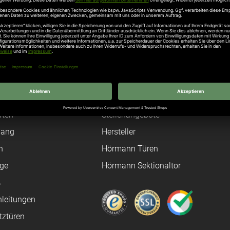
Unternehmen
Über uns
rten
Stellenangebote
gang
Hersteller
n
Hörmann Türen
age
Hörmann Sektionaltor
ß
leitungen
tztüren