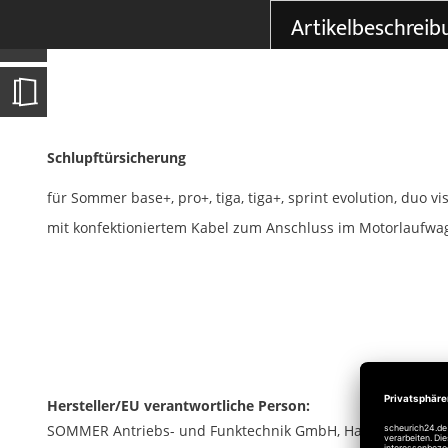
der
Artikelbeschreib
Bildgalerie
springen
Schlupftürsicherung
für Sommer base+, pro+, tiga, tiga+, sprint evolution, duo v
mit konfektioniertem Kabel zum Anschluss im Motorlaufwa
Hersteller/EU verantwortliche Person:
SOMMER Antriebs- und Funktechnik GmbH, Hans-Böckler-Str