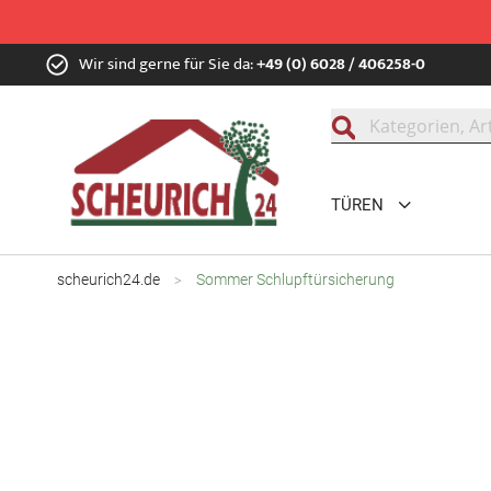
Zum
Wir sind gerne für Sie da:
+49 (0) 6028 / 406258-0
Inhalt
springen
Suche
TÜREN
scheurich24.de
Sommer Schlupftürsicherung
Zum
Ende
der
Bildgalerie
springen