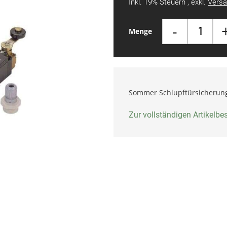
Inkl. 19% Steuern
,
exkl.
Versa
-
Menge
Sommer Schlupftürsicherun
Zur vollständigen Artikelb