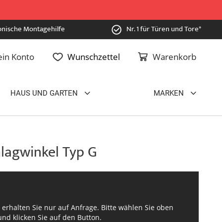
onische Montagehilfe
Nr. 1 für Türen und Tore*
in Konto
Wunschzettel
Warenkorb
HAUS UND GARTEN
MARKEN
agwinkel Typ G
t erhalten Sie nur auf Anfrage. Bitte wählen Sie oben
nd klicken Sie auf den Button.