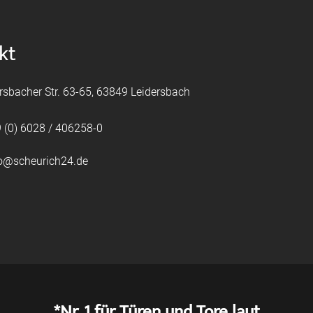
kt
rsbacher Str. 63-65, 63849 Leidersbach
 (0) 6028 / 406258-0
fo@scheurich24.de
*Nr. 1 für Türen und Tore laut