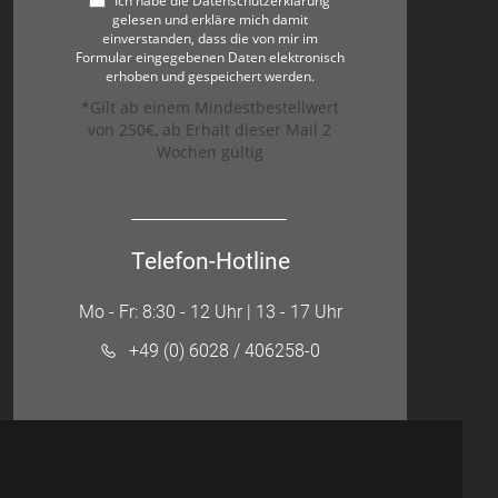
Ich habe die Datenschutzerklärung
gelesen und erkläre mich damit
einverstanden, dass die von mir im
Formular eingegebenen Daten elektronisch
erhoben und gespeichert werden.
*Gilt ab einem Mindestbestellwert
von 250€, ab Erhalt dieser Mail 2
Wochen gültig
Telefon-Hotline
Mo - Fr: 8:30 - 12 Uhr | 13 - 17 Uhr
+49 (0) 6028 / 406258-0