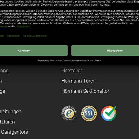
Unternehmen
Über uns
rten
Stellenangebote
gang
Hersteller
n
Hörmann Türen
age
Hörmann Sektionaltor
ß
leitungen
tztüren
e Garagentore