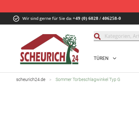
Zum
Wir sind gerne für Sie da:
+49 (0) 6028 / 406258-0
Inhalt
springen
Suche
TÜREN
scheurich24.de
Sommer Torbeschlagwinkel Typ G
Zum
Ende
der
Bildgalerie
springen