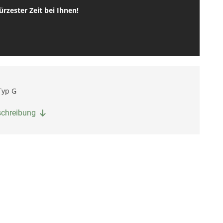
rzester Zeit bei Ihnen!
Typ G
eschreibung