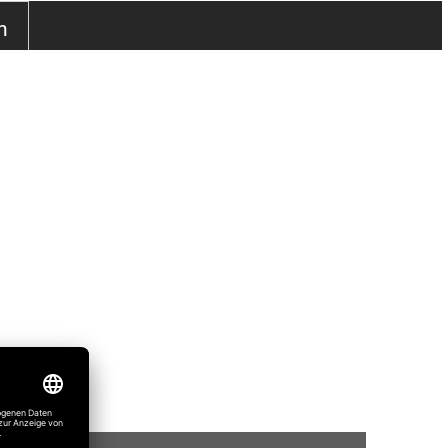
n
o@sommer.eu