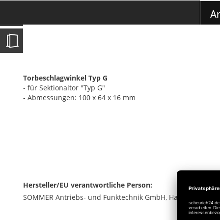
der
Ar
Bildgalerie
springen
Torbeschlagwinkel Typ G
- für Sektionaltor "Typ G"
- Abmessungen: 100 x 64 x 16 mm
Hersteller/EU verantwortliche Person:
SOMMER Antriebs- und Funktechnik GmbH, Hans-Böckler-Str