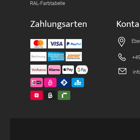
RAL-Farbtabelle
Zahlungsarten
Konta
Ebe
+49
in