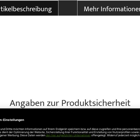
tikelbeschreibung
Mehr Informatione
Angaben zur Produktsicherheit
aße 27, 73230 Kirchheim unter Teck, Telefon 07021 8001-0 , inf