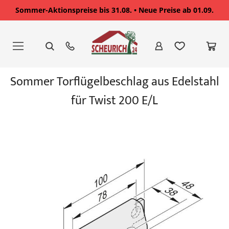
Sommer-Aktionspreise bis 31.08. • Neue Preise ab 01.09.
Zum
Inhalt
springen
Zum
Sommer Torflügelbeschlag aus Edelstahl
Ende
der
für Twist 200 E/L
Bildgalerie
springen