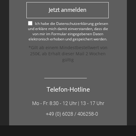
Jetzt anmelden
Ich habe die Datenschutzerklärung gelesen
und erkläre mich damit einverstanden, dass die
von mir im Formular eingegebenen Daten
elektronisch erhoben und gespeichert werden.
*Gilt ab einem Mindestbestellwert von
250€, ab Erhalt dieser Mail 2 Wochen
gültig
Telefon-Hotline
Mo - Fr: 8:30 - 12 Uhr | 13 - 17 Uhr
+49 (0) 6028 / 406258-0