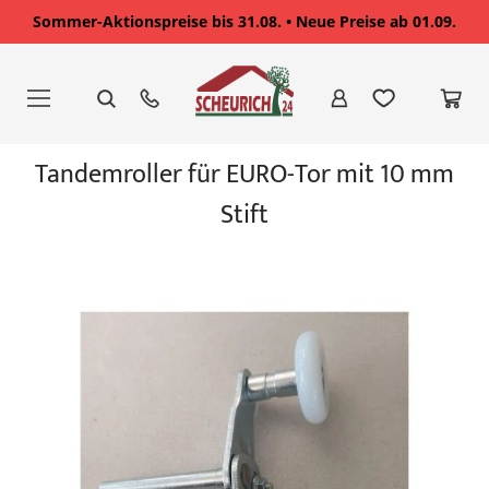
Sommer-Aktionspreise bis 31.08. • Neue Preise ab 01.09.
Zum
Inhalt
springen
Zum
Tandemroller für EURO-Tor mit 10 mm
Ende
der
Stift
Bildgalerie
springen