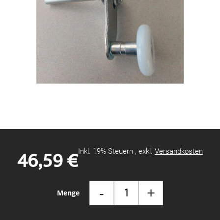
Zum
Anfang
der
Bildgalerie
46,59 €
Inkl. 19% Steuern
,
exkl.
Versandkosten
springen
-
+
Menge