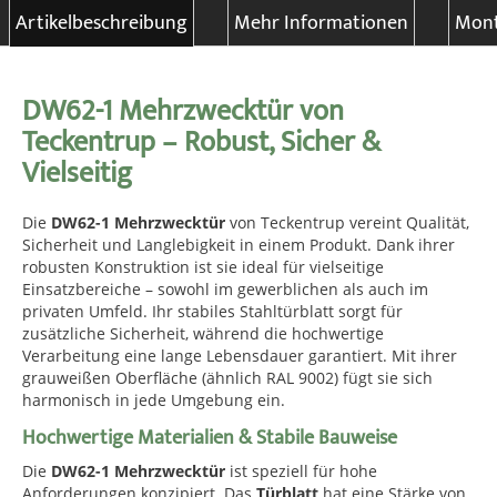
Artikelbeschreibung
Mehr Informationen
Mont
DW62-1 Mehrzwecktür von
Teckentrup – Robust, Sicher &
Vielseitig
Die
DW62-1 Mehrzwecktür
von Teckentrup vereint Qualität,
Sicherheit und Langlebigkeit in einem Produkt. Dank ihrer
robusten Konstruktion ist sie ideal für vielseitige
Einsatzbereiche – sowohl im gewerblichen als auch im
privaten Umfeld. Ihr stabiles Stahltürblatt sorgt für
zusätzliche Sicherheit, während die hochwertige
Verarbeitung eine lange Lebensdauer garantiert. Mit ihrer
grauweißen Oberfläche (ähnlich RAL 9002) fügt sie sich
harmonisch in jede Umgebung ein.
Hochwertige Materialien & Stabile Bauweise
Die
DW62-1 Mehrzwecktür
ist speziell für hohe
Anforderungen konzipiert. Das
Türblatt
hat eine Stärke von