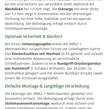
62 mm und besteht aus verzinktem Stahl, während die
Blechdicke
bei 1,0 mm liegt. Die
Eckzarge
mit einer Dicke
von 1,5 mm sorgt in Kombination mit der dreiseitigen
Dichtung für eine hohe Stabilität und hervorragende
Abdichtung. Die Befestigung erfolgt einfach durch
Sichtmauerwerksmontage.
Optimale Sicherheit & Komfort
Mit ihrem
Sicherungszapfen
bietet die DW62-1
Mehrzwecktür zusätzlichen Schutz vor unbefugtem Zutritt.
Das
Einsteckschloss mit Wechsel
ist PZ-gelocht und erlaubt
eine individuelle Anpassung an verschiedene
Schließzylinder. Zudem ist eine
Rundgriff-Drückergarnitur
aus Kunststoff
in Schwarz enthalten. Der Drücker ist
festdrehbar gelagert und mit einem Buntbart-Einsatz sowie
einem Bb-Schlüssel ausgestattet.
Einfache Montage & Langlebige Verarbeitung
Die Montage der DW62-1 Mehrzwecktür gestaltet sich
besonders einfach. Die Befestigung erfolgt durch eine
Sichtmauerwerksmontage
, wodurch eine sichere und
stabile Installation gewährleistet ist. Zudem sorgt die