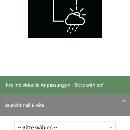
Zum
Anfang
der
Ihre individuelle Anpassungen - Bitte wählen*
Bildgalerie
springen
Baurichtmaß Breite