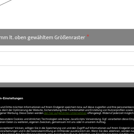
n mm lt. oben gewähltem Größenraster
r Rolltore + Rollgitter < 2.500 mm Torhöhe bei Impulssteuer