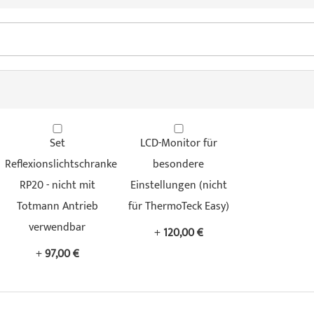
Set
LCD-Monitor für
Reflexionslichtschranke
besondere
RP20 - nicht mit
Einstellungen (nicht
Totmann Antrieb
für ThermoTeck Easy)
verwendbar
+
120,00 €
+
97,00 €