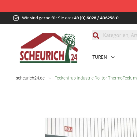
Zum
Wir sind gerne für Sie da:
+49 (0) 6028 / 406258-0
Inhalt
springen
Suche
TÜREN
scheurich24.de
Teckentrup Industrie Rolltor ThermoTeck, mit
Zum
Ende
der
Bildgalerie
springen