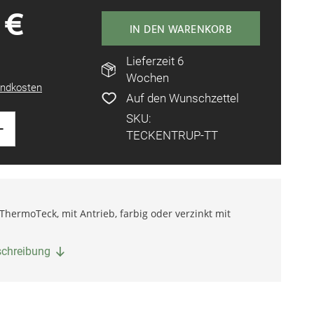
 €
IN DEN WARENKORB
Lieferzeit 6
Wochen
ndkosten
Auf den Wunschzettel
SKU:
+
TECKENTRUP-TT
 ThermoTeck, mit Antrieb, farbig oder verzinkt mit
eschreibung