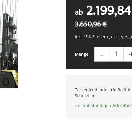
2.199,84
ab
3.650,96 €
Inkl. 19% Steuern
,
exkl.
Versa
-
Menge
Teckentrup Industrie Rolltor
Schutzfilm
Zur vollständigen Artikelb