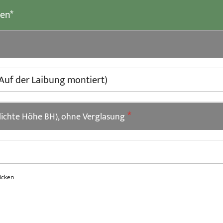
len*
 lichte Höhe BH), ohne Verglasung
licken