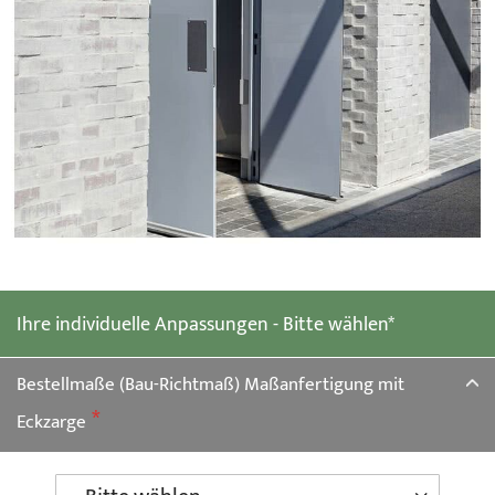
Zum
Anfang
der
Ihre individuelle Anpassungen - Bitte wählen*
Bildgalerie
springen
Bestellmaße (Bau-Richtmaß) Maßanfertigung mit
Eckzarge