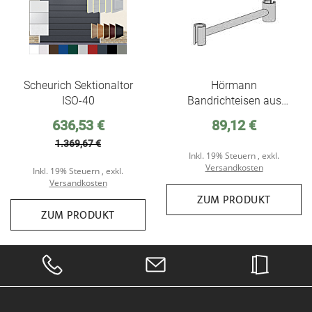
Wunschzettel
Scheurich Sektionaltor
Hörmann
ISO-40
Bandrichteisen aus
Stahl zum Einstellen von
Sonderpreis
636,53 €
89,12 €
Stahlblechtüren
1.369,67 €
Inkl. 19% Steuern
,
exkl.
Versandkosten
Inkl. 19% Steuern
,
exkl.
Versandkosten
ZUM PRODUKT
ZUM PRODUKT