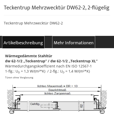
Teckentrup Mehrzwecktür DW62-2, 2-flügelig
Teckentrup Mehrzwecktür DW62-2
Artikelbeschreibung
Mehr Informationen
Wärmegedämmte Stahltür
dw 62-1/2 „Teckentrup“ / dw 62-1/2 „Teckentrup XL“
Wärmedurchgangskoeffizient nach EN ISO 12567-1
1-flg.: U
= 1,3 W/(m²*K) / 2-flg.: U
= 1,4 W/(m²*K)
D
D
Türen ohne Verglasung