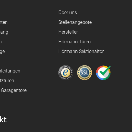
Über uns
rten
Stellenangebote
gang
Hersteller
n
Hörmann Türen
age
Hörmann Sektionaltor
ß
leitungen
tztüren
e Garagentore
kt