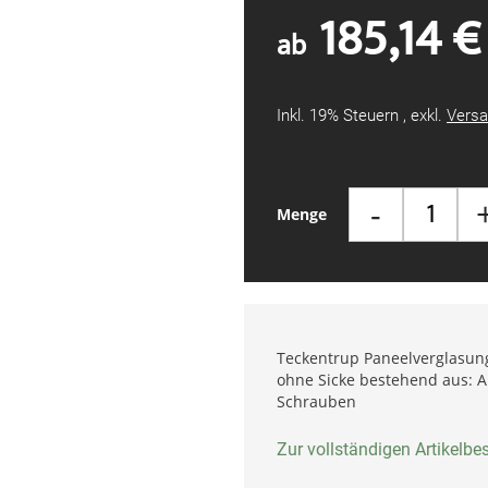
185,14 €
ab
Inkl. 19% Steuern
,
exkl.
Versa
-
Menge
Teckentrup Paneelverglasung 
ohne Sicke bestehend aus:
Schrauben
Zur vollständigen Artikelb