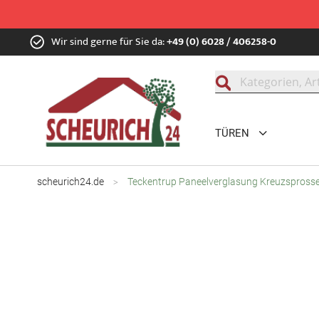
Zum
Wir sind gerne für Sie da:
+49 (0) 6028 / 406258-0
Inhalt
springen
Suche
TÜREN
scheurich24.de
Teckentrup Paneelverglasung Kreuzsprosse f
Zum
Ende
der
Bildgalerie
springen