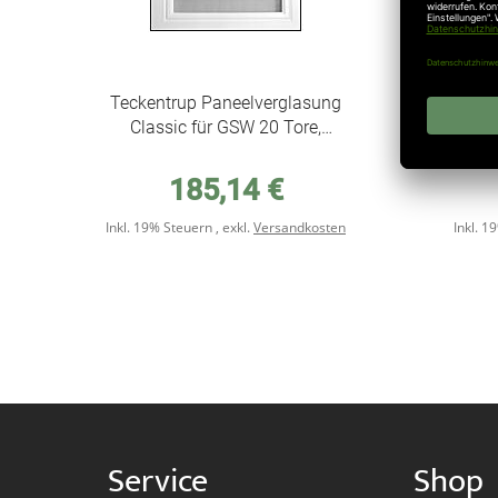
Teckentrup Paneelverglasung
Teck
Classic für GSW 20 Tore,
Rec
Sicke, Mittelsicke, ohne Sicke
Sick
185,14 €
Inkl. 19% Steuern
,
exkl.
Versandkosten
Inkl. 
Service
Shop