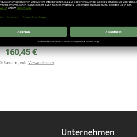
entrup Paneelverglasung
hteck für GSW 20 Tore,
e, Mittelsicke, ohne Sicke
160,45 €
19% Steuern
,
exkl.
Versandkosten
Unternehmen