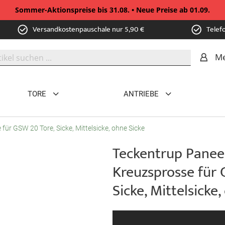
Sommer-Aktionspreise bis 31.08. • Neue Preise ab 01.09.
Versandkostenpauschale nur 5,90 €
Telef
Me
TORE
ANTRIEBE
ür GSW 20 Tore, Sicke, Mittelsicke, ohne Sicke
Teckentrup Panee
Kreuzsprosse für 
Sicke, Mittelsicke