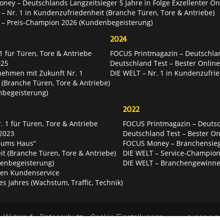
ey – Deutschlands Langzeitsieger 5 Jahre in Folge Exzellenter O
– Nr. 1 in Kundenzufriedenheit (Branche Türen, Tore & Antriebe)
 – Preis-Champion 2026 (Kundenbegeisterung)
2024
 für Türen, Tore & Antriebe
FOCUS Printmagazin – Deutschlan
025
Deutschland Test – Bester Onlin
nehmen mit Zukunft Nr. 1
DIE WELT – Nr. 1 in Kundenzufrie
 (Branche Türen, Tore & Antriebe)
nbegeisterung)
2022
 1 für Türen, Tore & Antriebe
FOCUS Printmagazin – Deutsch
2023
Deutschland Test – Bester O
 ums Haus“
FOCUS Money – Branchensie
t (Branche Türen, Tore & Antriebe)
DIE WELT – Service-Champion
enbegeisterung)
DIE WELT – Branchengewinner
ten Kundenservice
es Jahres (Wachstum, Traffic, Technik)
Widerruf
Datenschutz
Cookie-Einstellungen
© 2026 