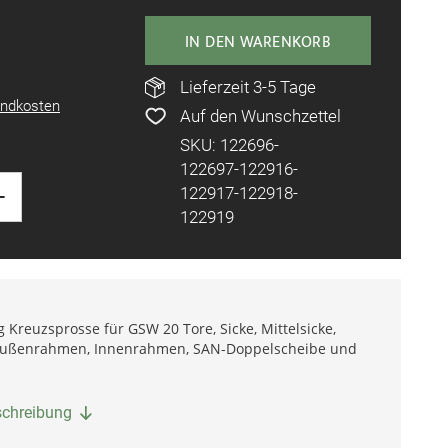
IN DEN WARENKORB
Lieferzeit 3-5 Tage
ndkosten
Auf den Wunschzettel
SKU: 122696-
122697-122916-
+
122917-122918-
122919
Kreuzsprosse für GSW 20 Tore, Sicke, Mittelsicke,
 Außenrahmen, Innenrahmen, SAN-Doppelscheibe und
eschreibung