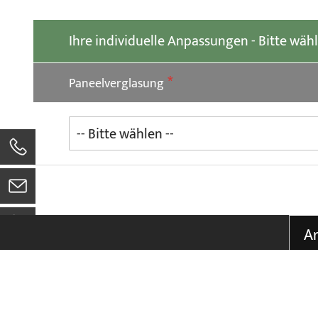
der
Bildgalerie
springen
Ihre individuelle Anpassungen - Bitte wäh
Paneelverglasung
0
Ar