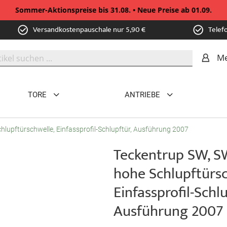
Sommer-Aktionspreise bis 31.08. • Neue Preise ab 01.09.
Versandkostenpauschale nur 5,90 €
Telef
Me
TORE
ANTRIEBE
hlupftürschwelle, Einfassprofil-Schlupftür, Ausführung 2007
Teckentrup SW, S
hohe Schlupftürsc
Einfassprofil-Schlu
Ausführung 2007