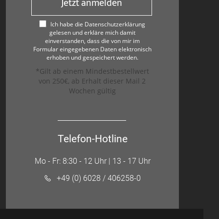
Jetzt anmelden
Ich habe die Datenschutzerklärung
gelesen und erkläre mich damit
einverstanden, dass die von mir im
Formular eingegebenen Daten elektronisch
erhoben und gespeichert werden.
*Gilt ab einem Mindestbestellwert
von 250€, ab Erhalt dieser Mail 2
Wochen gültig
Telefon-Hotline
Mo - Fr: 8:30 - 12 Uhr | 13 - 17 Uhr
+49 (0) 6028 / 406258-0