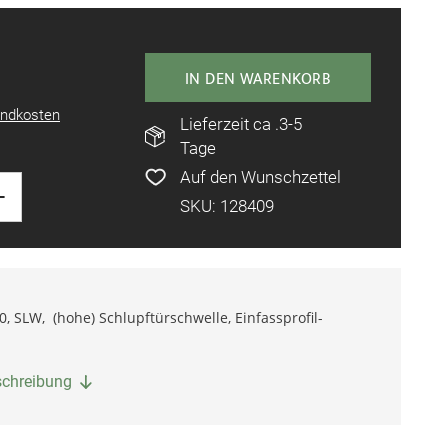
IN DEN WARENKORB
ndkosten
Lieferzeit ca .3-5
Tage
Auf den Wunschzettel
+
SKU: 128409
 SLW, (hohe) Schlupftürschwelle, Einfassprofil-
eschreibung