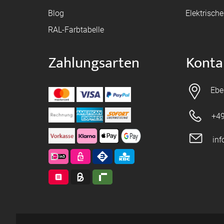
Blog
Elektrisch
RAL-Farbtabelle
Zahlungsarten
Konta
Ebe
+49
in