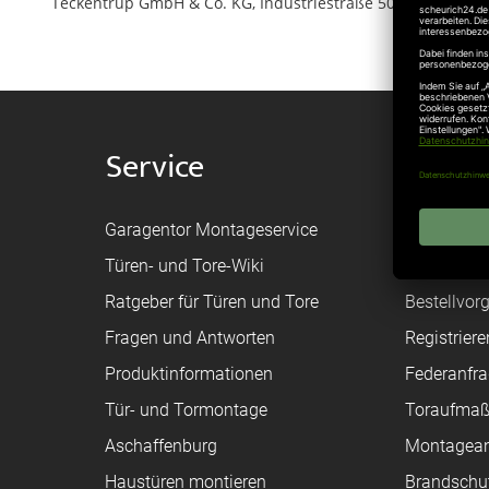
Teckentrup GmbH & Co. KG, Industriestraße 50, 33415 Verl-
Service
Shop
Garagentor Montageservice
Versand
Türen- und Tore-Wiki
Zahlungsa
Ratgeber für Türen und Tore
Bestellvor
Fragen und Antworten
Registriere
Produktinformationen
Federanfr
Tür- und Tormontage
Toraufma
Aschaffenburg
Montagean
Haustüren montieren
Brandschu