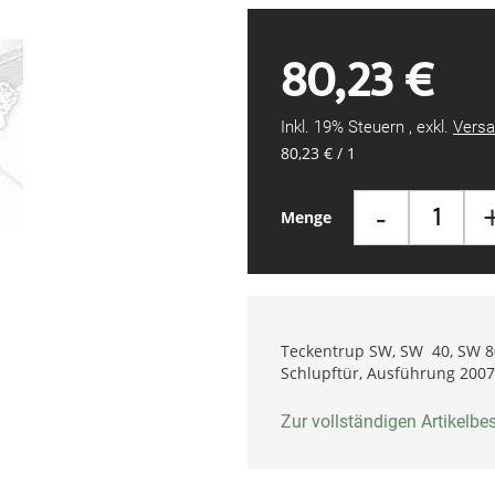
80,23 €
Inkl. 19% Steuern
,
exkl.
Versa
80,23 €
/ 1
-
Menge
Teckentrup SW, SW 40, SW 80,
Schlupftür, Ausführung 2007
Zur vollständigen Artikelb