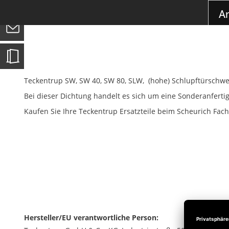
der
0
Ar
Bildgalerie
springen
Teckentrup SW, SW 40, SW 80, SLW, (hohe) Schlupftürschwel
Bei dieser Dichtung handelt es sich um eine Sonderanfert
Kaufen Sie Ihre Teckentrup Ersatzteile beim Scheurich Fachh
Hersteller/EU verantwortliche Person: