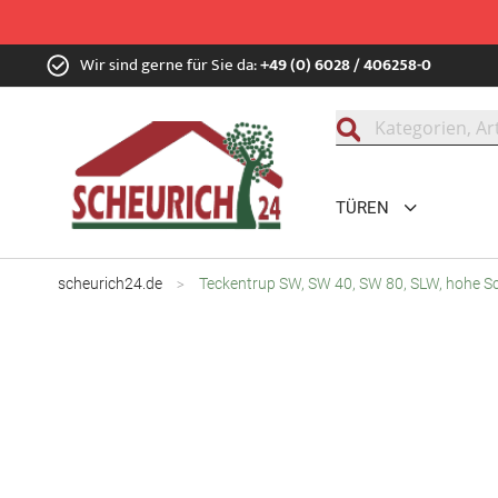
Zum
Wir sind gerne für Sie da:
+49 (0) 6028 / 406258-0
Inhalt
springen
Suche
TÜREN
scheurich24.de
Teckentrup SW, SW 40, SW 80, SLW, hohe Sc
Zum
Ende
der
Bildgalerie
springen