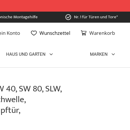
onische Montagehilfe
Nr. 1 für Türen und Tore*
in Konto
Wunschzettel
Warenkorb
HAUS UND GARTEN
MARKEN
W 40, SW 80, SLW,
hwelle,
pftür,