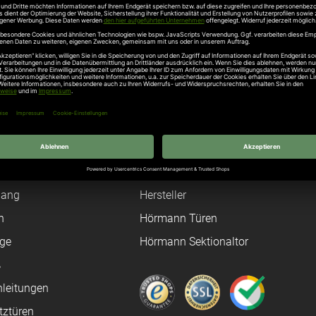
Sürenheide, Telefon 05246 504-0 , info@teckentrup.biz
Unternehmen
Über uns
rten
Stellenangebote
gang
Hersteller
n
Hörmann Türen
age
Hörmann Sektionaltor
ß
leitungen
tztüren