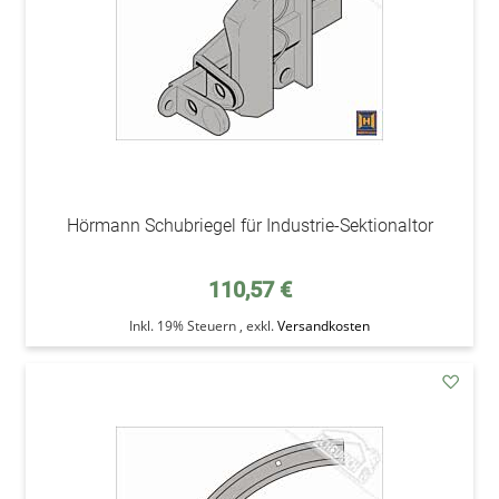
Hörmann Schubriegel für Industrie-Sektionaltor
110,57 €
Inkl. 19% Steuern
,
exkl.
Versandkosten
addAu
den
Wunsc