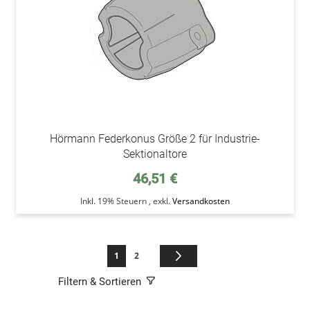
Hörmann Federkonus Größe 2 für Industrie-
Sektionaltore
46,51 €
Inkl. 19% Steuern
,
exkl.
Versandkosten
Seite
Sie lesen gerade die Seite
Seite
Seite
Weiter
1
2
Filtern & Sortieren