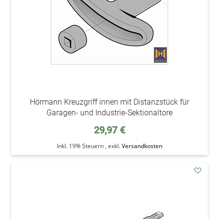
Hörmann Kreuzgriff innen mit Distanzstück für
Garagen- und Industrie-Sektionaltore
29,97 €
Inkl. 19% Steuern
,
exkl.
Versandkosten
addAu
den
Wunsc