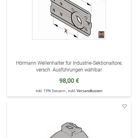
Hörmann Wellenhalter für Industrie-Sektionaltore,
versch. Ausführungen wählbar
98,00 €
Inkl. 19% Steuern
,
exkl.
Versandkosten
addAu
den
Wunsc