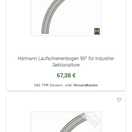
Hörmann Laufschienenbogen 90° für Industrie-
Sektionaltore
67,38 €
Inkl. 19% Steuern
,
exkl.
Versandkosten
addAu
den
Wunsc