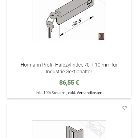
Hörmann Profil-Halbzylinder, 70 + 10 mm für
Industrie-Sektionaltor
86,55 €
Inkl. 19% Steuern
,
exkl.
Versandkosten
addAu
den
Wunsc