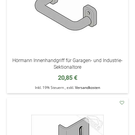
Hörmann Innenhandgriff für Garagen- und Industrie-
Sektionaltore
20,85 €
Inkl. 19% Steuern
,
exkl.
Versandkosten
addAu
den
Wunsc