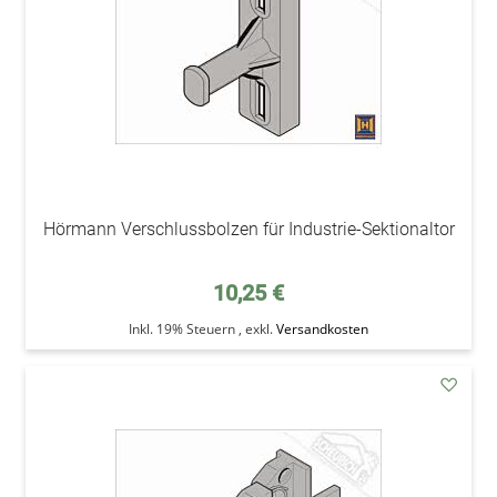
Hörmann Verschlussbolzen für Industrie-Sektionaltor
10,25 €
Inkl. 19% Steuern
,
exkl.
Versandkosten
addAu
den
Wunsc