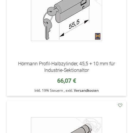
Hörmann Profil-Halbzylinder, 45,5 + 10 mm für
Industrie-Sektionaltor
66,07 €
Inkl. 19% Steuern
,
exkl.
Versandkosten
addAu
den
Wunsc