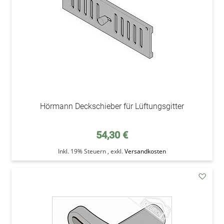
Hörmann Deckschieber für Lüftungsgitter
54,30 €
Inkl. 19% Steuern
,
exkl.
Versandkosten
addAu
den
Wunsc