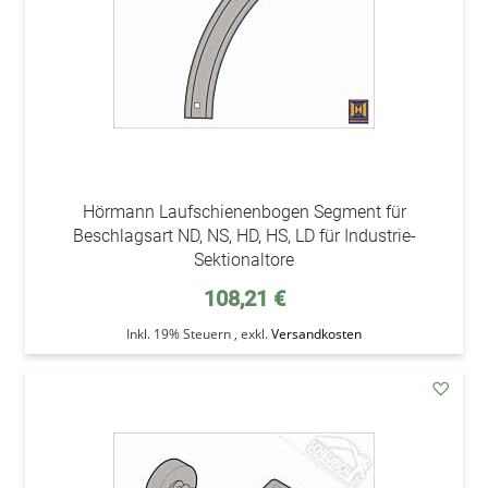
Hörmann Laufschienenbogen Segment für
Beschlagsart ND, NS, HD, HS, LD für Industrie-
Sektionaltore
108,21 €
Inkl. 19% Steuern
,
exkl.
Versandkosten
addAu
den
Wunsc