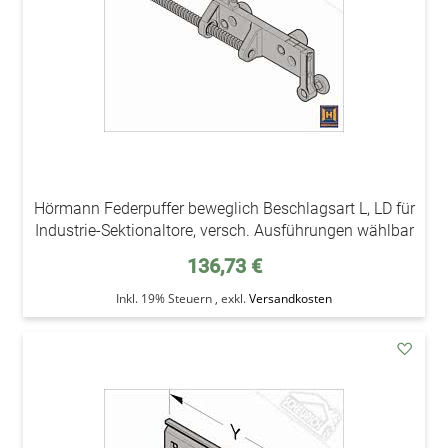
Hörmann Federpuffer beweglich Beschlagsart L, LD für
Industrie-Sektionaltore, versch. Ausführungen wählbar
136,73 €
Inkl. 19% Steuern
,
exkl.
Versandkosten
addAu
den
Wunsc