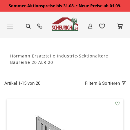
Sommer-Aktionspreise bis 31.08. • Neue Preise ab 01.09.
Zum
Inhalt
springen
Hörmann Ersatzteile Industrie-Sektionaltore
Baureihe 20 ALR 20
Artikel
1
-
15
von
20
Filtern & Sortieren
addAu
den
Wunsc