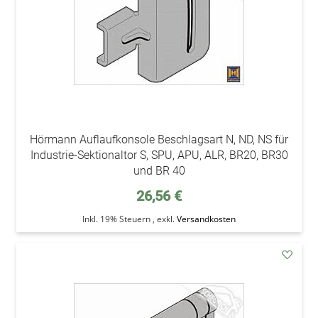
Hörmann Auflaufkonsole Beschlagsart N, ND, NS für
Industrie-Sektionaltor S, SPU, APU, ALR, BR20, BR30
und BR 40
26,56 €
Inkl. 19% Steuern
,
exkl.
Versandkosten
addAu
den
Wunsc