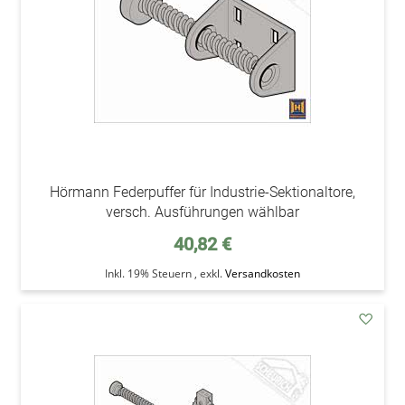
Hörmann Federpuffer für Industrie-Sektionaltore,
versch. Ausführungen wählbar
40,82 €
Inkl. 19% Steuern
,
exkl.
Versandkosten
addAu
den
Wunsc