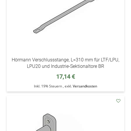
Hörmann Verschlussstange, L=310 mm für LTF/LPU,
LPU20 und Industrie-Sektionaltore BR
17,14 €
Inkl. 19% Steuern
,
exkl.
Versandkosten
addAu
den
Wunsc