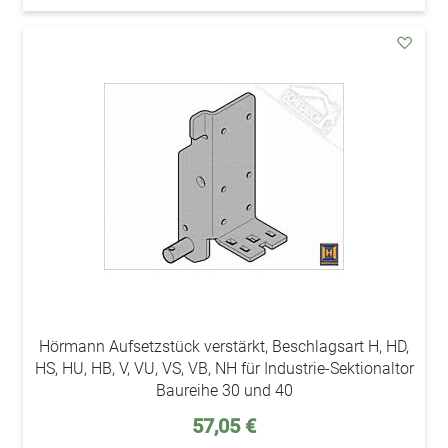
addAu
den
Wunsc
Hörmann Aufsetzstück verstärkt, Beschlagsart H, HD,
HS, HU, HB, V, VU, VS, VB, NH für Industrie-Sektionaltor
Baureihe 30 und 40
57,05 €