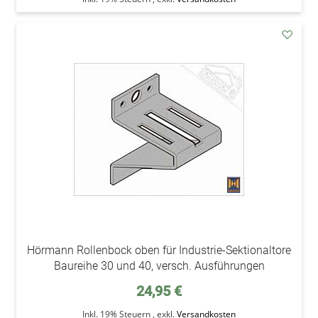
addAu
den
Wunsc
Hörmann Rollenbock oben für Industrie-Sektionaltore
Baureihe 30 und 40, versch. Ausführungen
24,95 €
Inkl. 19% Steuern
,
exkl.
Versandkosten