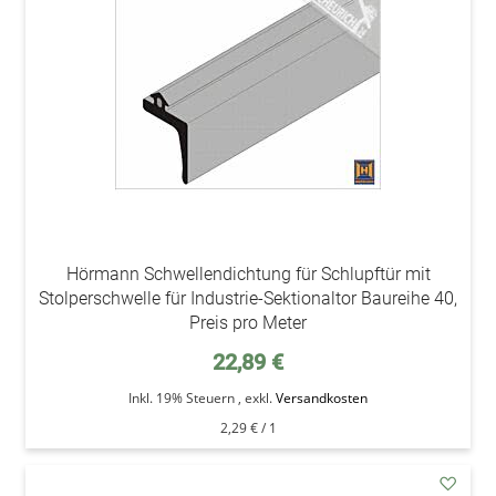
Wunsc
Hörmann Schwellendichtung für Schlupftür mit
Stolperschwelle für Industrie-Sektionaltor Baureihe 40,
Preis pro Meter
22,89 €
Inkl. 19% Steuern
,
exkl.
Versandkosten
2,29 €
/ 1