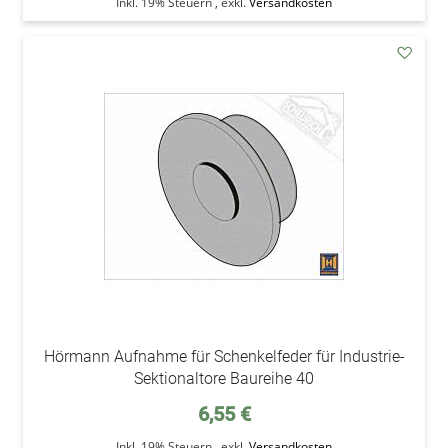
Inkl. 19% Steuern
,
exkl.
Versandkosten
addAu
den
Wunsc
Hörmann Aufnahme für Schenkelfeder für Industrie-
Sektionaltore Baureihe 40
6,55 €
Inkl. 19% Steuern
,
exkl.
Versandkosten