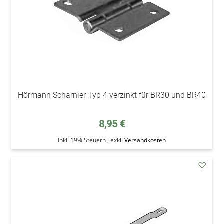
Hörmann Scharnier Typ 4 verzinkt für BR30 und BR40
8,95 €
Inkl. 19% Steuern
,
exkl.
Versandkosten
addAu
den
Wunsc