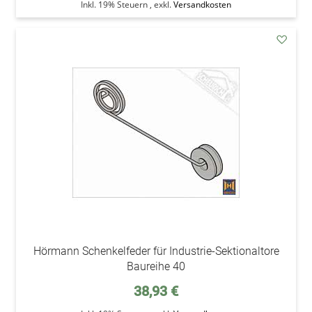
Inkl. 19% Steuern
,
exkl.
Versandkosten
addAu
den
Wunsc
Hörmann Schenkelfeder für Industrie-Sektionaltore
Baureihe 40
38,93 €