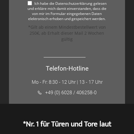
Ich habe die Datenschutzerklärung gelesen
und erkläre mich damit einverstanden, dass die
von mir im Formular eingegebenen Daten
elektronisch erhoben und gespeichert werden.
*Gilt ab einem Mindestbestellwert von
250€, ab Erhalt dieser Mail 2 Wochen
gültig
Telefon-Hotline
Mo - Fr: 8:30 - 12 Uhr | 13 - 17 Uhr
+49 (0) 6028 / 406258-0
*Nr. 1 für Türen und Tore laut