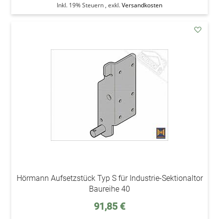
Inkl. 19% Steuern
,
exkl.
Versandkosten
addAu
den
Wunsc
Hörmann Aufsetzstück Typ S für Industrie-Sektionaltor
Baureihe 40
91,85 €