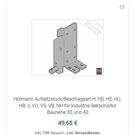
addAu
den
Wunsc
Hörmann Aufsetzstück Beschlagsart H, HD, HS, HU,
HB, V, VU, VS, VB, NH für Industrie-Sektionaltor
Baureihe 30 und 40
49,65 €
Inkl. 19% Steuern
,
exkl.
Versandkosten