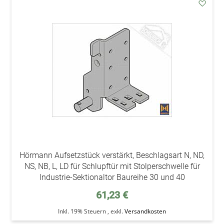
addAu
den
Wunsc
Hörmann Aufsetzstück verstärkt, Beschlagsart N, ND,
NS, NB, L, LD für Schlupftür mit Stolperschwelle für
Industrie-Sektionaltor Baureihe 30 und 40
61,23 €
Inkl. 19% Steuern
,
exkl.
Versandkosten