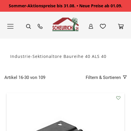
Sommer-Aktionspreise bis 31.08. • Neue Preise ab 01.09.
Zum
Inhalt
springen
Industrie-Sektionaltore Baureihe 40 ALS 40
Artikel
16
-
30
von
109
Filtern & Sortieren
addAu
den
Wunsc