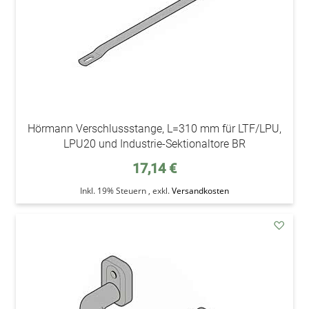
Hörmann Verschlussstange, L=310 mm für LTF/LPU,
LPU20 und Industrie-Sektionaltore BR
17,14 €
Inkl. 19% Steuern
,
exkl.
Versandkosten
addAu
den
Wunsc