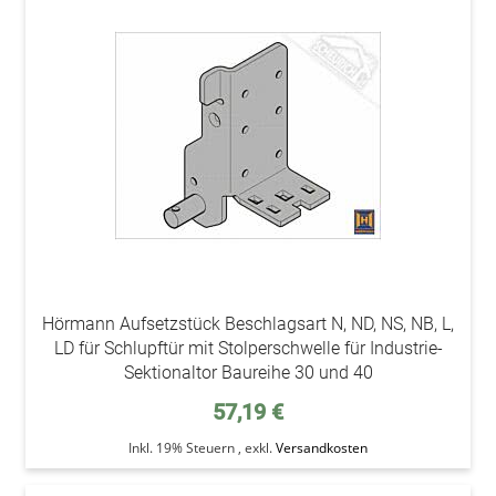
addAu
den
Wunsc
Hörmann Aufsetzstück Beschlagsart N, ND, NS, NB, L,
LD für Schlupftür mit Stolperschwelle für Industrie-
Sektionaltor Baureihe 30 und 40
57,19 €
Inkl. 19% Steuern
,
exkl.
Versandkosten