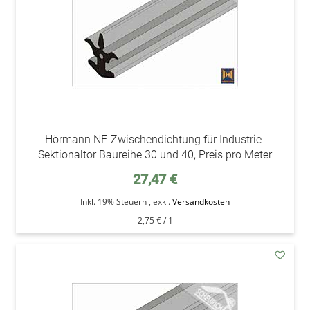
Hörmann NF-Zwischendichtung für Industrie-
Sektionaltor Baureihe 30 und 40, Preis pro Meter
27,47 €
Inkl. 19% Steuern
,
exkl.
Versandkosten
2,75 €
/ 1
addAu
den
Wunsc