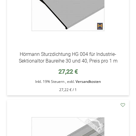
Hörmann Sturzdichtung HG 004 für Industrie-
Sektionaltor Baureihe 30 und 40, Preis pro 1 m
27,22 €
Inkl. 19% Steuern
,
exkl.
Versandkosten
27,22 €
/ 1
addAu
den
Wunsc