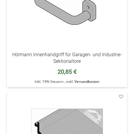
Hörmann Innenhandgriff für Garagen- und Industrie-
Sektionaltore
20,85 €
Inkl. 19% Steuern
,
exkl.
Versandkosten
addAu
den
Wunsc