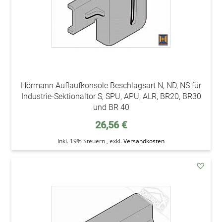
Hörmann Auflaufkonsole Beschlagsart N, ND, NS für
Industrie-Sektionaltor S, SPU, APU, ALR, BR20, BR30
und BR 40
26,56 €
Inkl. 19% Steuern
,
exkl.
Versandkosten
addAu
den
Wunsc