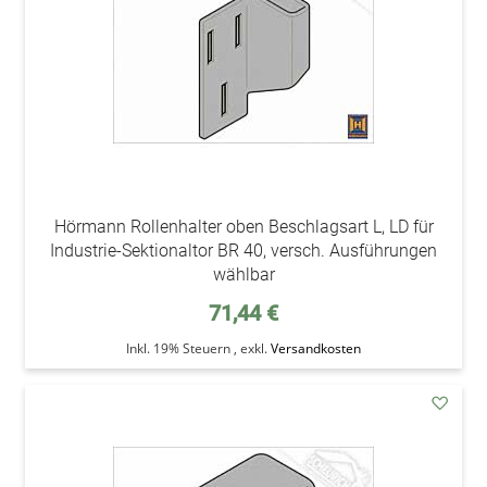
Hörmann Rollenhalter oben Beschlagsart L, LD für
Industrie-Sektionaltor BR 40, versch. Ausführungen
wählbar
71,44 €
Inkl. 19% Steuern
,
exkl.
Versandkosten
addAu
den
Wunsc