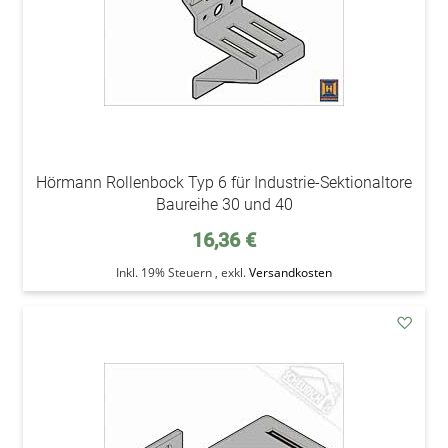
Hörmann Rollenbock Typ 6 für Industrie-Sektionaltore
Baureihe 30 und 40
16,36 €
Inkl. 19% Steuern
,
exkl.
Versandkosten
addAu
den
Wunsc