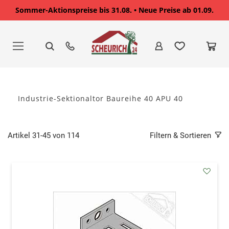
Sommer-Aktionspreise bis 31.08. • Neue Preise ab 01.09.
Zum
Inhalt
springen
Industrie-Sektionaltor Baureihe 40 APU 40
Artikel
31
-
45
von
114
Filtern & Sortieren
addAu
den
Wunsc