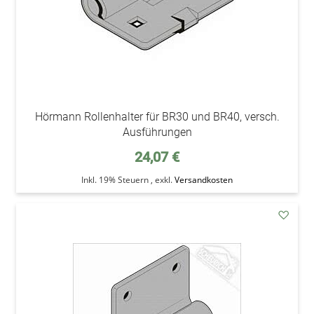
Hörmann Rollenhalter für BR30 und BR40, versch.
Ausführungen
24,07 €
Inkl. 19% Steuern
,
exkl.
Versandkosten
addAu
den
Wunsc