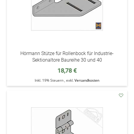
Hörmann Stütze für Rollenbock für Industrie-
Sektionaltore Baureihe 30 und 40
18,78 €
Inkl. 19% Steuern
,
exkl.
Versandkosten
addAu
den
Wunsc