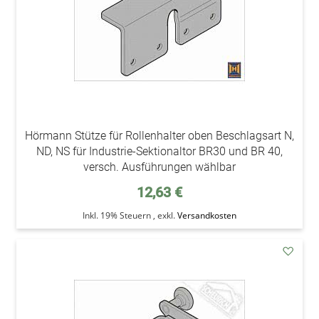
Hörmann Stütze für Rollenhalter oben Beschlagsart N,
ND, NS für Industrie-Sektionaltor BR30 und BR 40,
versch. Ausführungen wählbar
12,63 €
Inkl. 19% Steuern
,
exkl.
Versandkosten
addAu
den
Wunsc