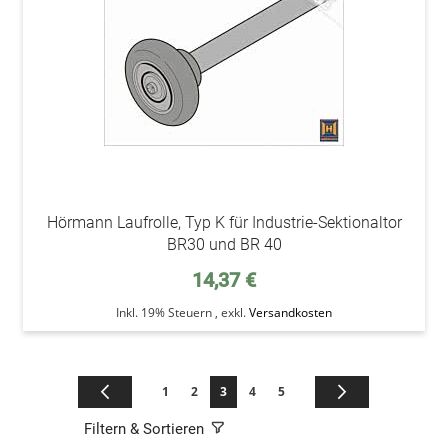
Hörmann Laufrolle, Typ K für Industrie-Sektionaltor
BR30 und BR 40
14,37 €
Inkl. 19% Steuern
,
exkl.
Versandkosten
Seite
Seite
Zurück
Seite
Seite
Sie lesen gerade die Seite
Seite
Seite
Seite
Weiter
1
2
3
4
5
Filtern & Sortieren