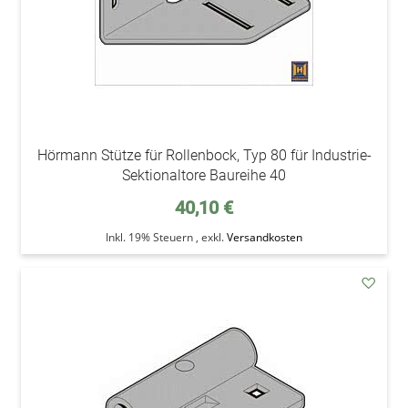
Hörmann Stütze für Rollenbock, Typ 80 für Industrie-
Sektionaltore Baureihe 40
40,10 €
Inkl. 19% Steuern
,
exkl.
Versandkosten
addAu
den
Wunsc