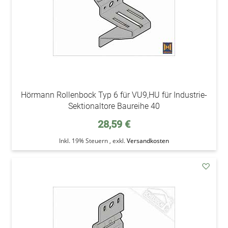
Hörmann Rollenbock Typ 6 für VU9,HU für Industrie-
Sektionaltore Baureihe 40
28,59 €
Inkl. 19% Steuern
,
exkl.
Versandkosten
addAu
den
Wunsc