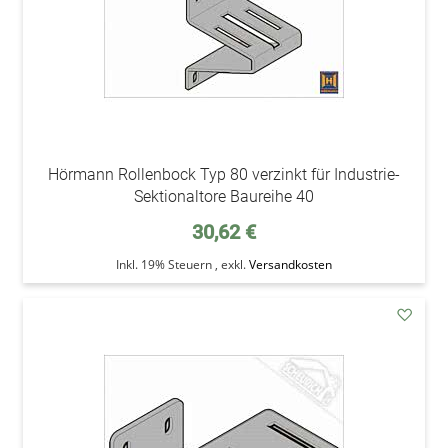
Hörmann Rollenbock Typ 80 verzinkt für Industrie-
Sektionaltore Baureihe 40
30,62 €
Inkl. 19% Steuern
,
exkl.
Versandkosten
addAu
den
Wunsc