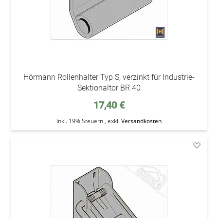
Hörmann Rollenhalter Typ S, verzinkt für Industrie-
Sektionaltor BR 40
17,40 €
Inkl. 19% Steuern
,
exkl.
Versandkosten
addAu
den
Wunsc