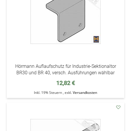
Hörmann Auflaufschutz für Industrie-Sektionaltor
BR30 und BR 40, versch. Ausführungen wählbar
12,82 €
Inkl. 19% Steuern
,
exkl.
Versandkosten
addAu
den
Wunsc