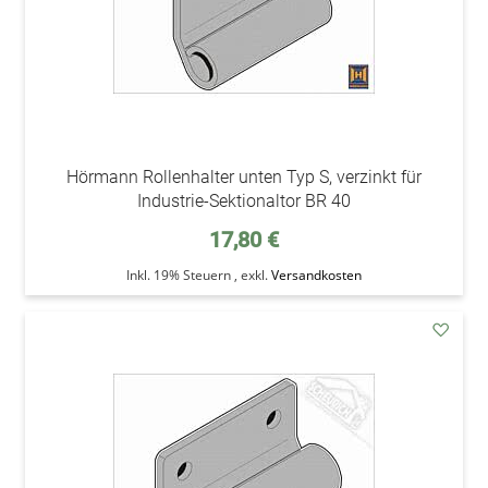
Hörmann Rollenhalter unten Typ S, verzinkt für
Industrie-Sektionaltor BR 40
17,80 €
Inkl. 19% Steuern
,
exkl.
Versandkosten
addAu
den
Wunsc