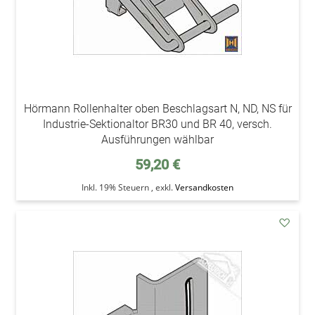
Hörmann Rollenhalter oben Beschlagsart N, ND, NS für
Industrie-Sektionaltor BR30 und BR 40, versch.
Ausführungen wählbar
59,20 €
Inkl. 19% Steuern
,
exkl.
Versandkosten
addAu
den
Wunsc