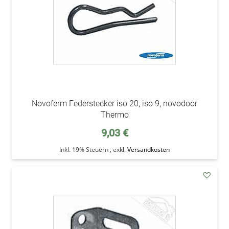
Novoferm Federstecker iso 20, iso 9, novodoor
Thermo
9,03 €
Inkl. 19% Steuern
,
exkl.
Versandkosten
addAu
den
Wunsc