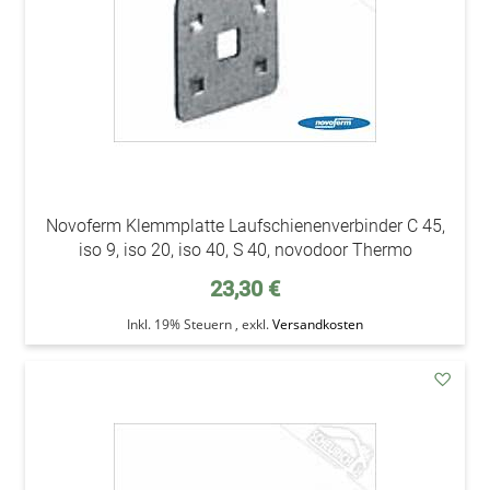
Novoferm Klemmplatte Laufschienenverbinder C 45,
iso 9, iso 20, iso 40, S 40, novodoor Thermo
23,30 €
Inkl. 19% Steuern
,
exkl.
Versandkosten
addAu
den
Wunsc