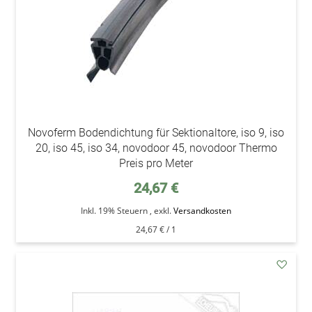
Novoferm Bodendichtung für Sektionaltore, iso 9, iso
20, iso 45, iso 34, novodoor 45, novodoor Thermo
Preis pro Meter
24,67 €
Inkl. 19% Steuern
,
exkl.
Versandkosten
24,67 €
/ 1
addAu
den
Wunsc