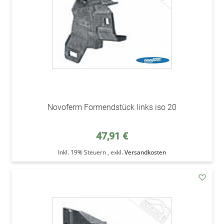
Novoferm Formendstück links iso 20
47,91 €
Inkl. 19% Steuern
,
exkl.
Versandkosten
addAu
den
Wunsc