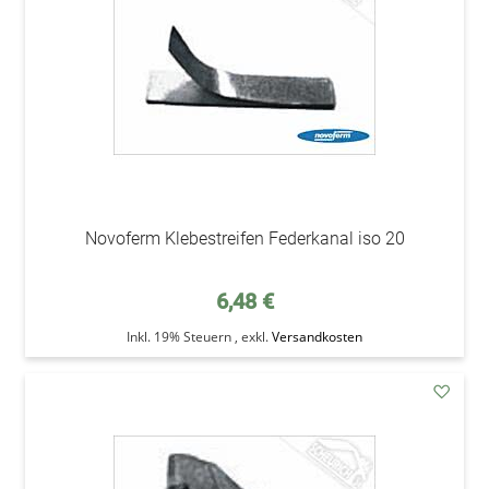
Novoferm Klebestreifen Federkanal iso 20
6,48 €
Inkl. 19% Steuern
,
exkl.
Versandkosten
addAu
den
Wunsc