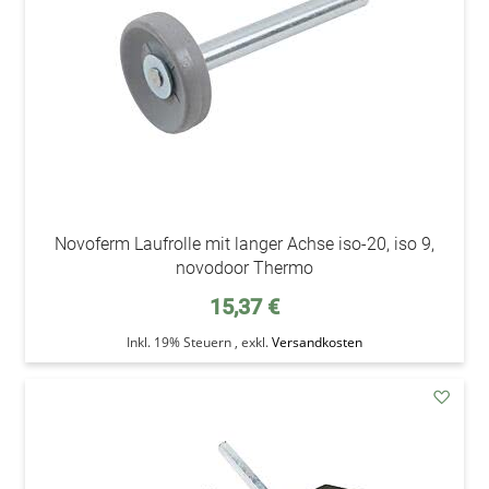
Novoferm Laufrolle mit langer Achse iso-20, iso 9,
novodoor Thermo
15,37 €
Inkl. 19% Steuern
,
exkl.
Versandkosten
addAu
den
Wunsc