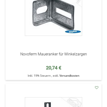
Novoferm Maueranker für Winkelzargen
20,74 €
Inkl. 19% Steuern
,
exkl.
Versandkosten
addAu
den
Wunsc