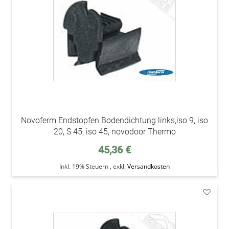
Novoferm Endstopfen Bodendichtung links,iso 9, iso
20, S 45, iso 45, novodoor Thermo
45,36 €
Inkl. 19% Steuern
,
exkl.
Versandkosten
addAu
den
Wunsc