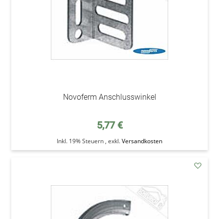
Novoferm Anschlusswinkel
5,77 €
Inkl. 19% Steuern
,
exkl.
Versandkosten
addAu
den
Wunsc