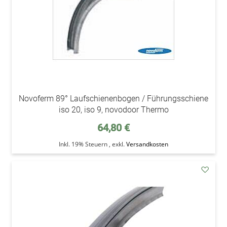
Novoferm 89° Laufschienenbogen / Führungsschiene
iso 20, iso 9, novodoor Thermo
64,80 €
Inkl. 19% Steuern
,
exkl.
Versandkosten
addAu
den
Wunsc