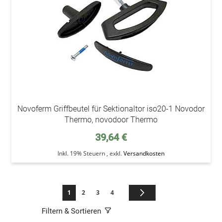
Novoferm Griffbeutel für Sektionaltor iso20-1 Novodor
Thermo, novodoor Thermo
39,64 €
Inkl. 19% Steuern
,
exkl.
Versandkosten
Seite
Sie lesen gerade die Seite
Seite
Seite
Seite
Seite
Weiter
1
2
3
4
Filtern & Sortieren