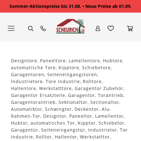
Sommer-Aktionspreise bis 31.08. • Neue Preise ab 01.09.
Zum
Inhalt
springen
Designtore, Paneeltore, Lamellentore, Hubtore,
automatische Tore, Kipptore, Schiebetore,
Garagentüren, Seiteneingangstüren,
Industrietore, Tore Industrie, Rolltore,
Hallentore, Werkstatttore, Garagentor Zubehör,
Garagentor Ersatzteile, Garagentor, Torantrieb,
Garagentorantrieb, Sektionaltor, Sectionaltor,
Automatiktor, Schwingtor, Deckentor, Alu-
Rahmen-Tor, Designtor, Paneeltor, Lamellentor,
Hubtor, automatisches Tor, Kipptor, Schiebetor,
Garagentür, Seiteneingangstür, Industrietor, Tor
Industrie, Rolltor, Hallentor, Werkstatttor,