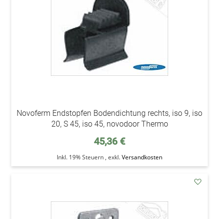
Novoferm Endstopfen Bodendichtung rechts, iso 9, iso
20, S 45, iso 45, novodoor Thermo
45,36 €
Inkl. 19% Steuern
,
exkl.
Versandkosten
addAu
den
Wunsc