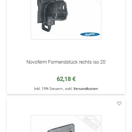
Novoferm Formendstück rechts iso 20
62,18 €
Inkl. 19% Steuern
,
exkl.
Versandkosten
addAu
den
Wunsc