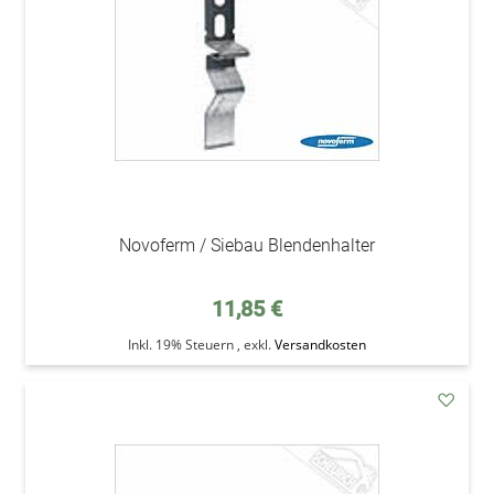
Novoferm / Siebau Blendenhalter
11,85 €
Inkl. 19% Steuern
,
exkl.
Versandkosten
addAu
den
Wunsc