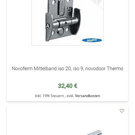
Novoferm Mittelband iso 20, iso 9, novodoor Thermo
32,40 €
Inkl. 19% Steuern
,
exkl.
Versandkosten
addAu
den
Wunsc