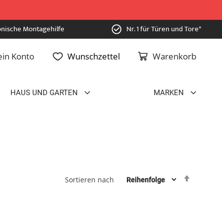
onische Montagehilfe
Nr. 1 für Türen und Tore*
in Konto
Wunschzettel
Warenkorb
HAUS UND GARTEN
MARKEN
Absteig
Sortieren nach
sortiere