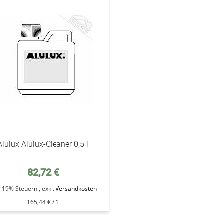
addAuf
den
Wunschzettel
Alulux Alulux-Cleaner 0,5 l
82,72 €
l. 19% Steuern
,
exkl.
Versandkosten
165,44 €
/ 1