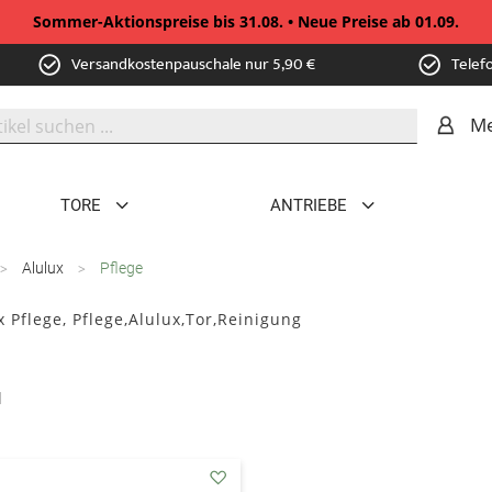
Sommer-Aktionspreise bis 31.08. • Neue Preise ab 01.09.
Versandkostenpauschale nur 5,90 €
Telef
Me
TORE
ANTRIEBE
Alulux
Pflege
x Pflege, Pflege,Alulux,Tor,Reinigung
l