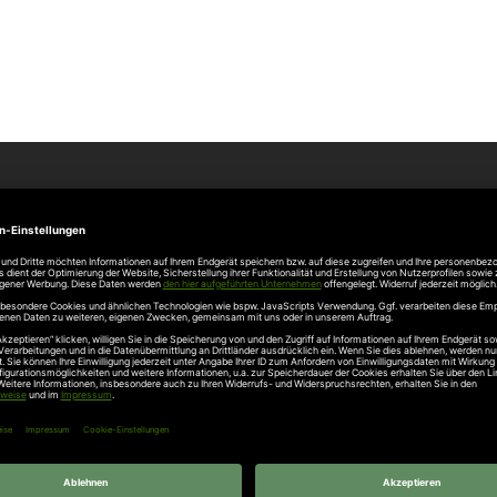
Unternehmen
Über uns
rten
Stellenangebote
gang
Hersteller
n
Hörmann Türen
age
Hörmann Sektionaltor
ß