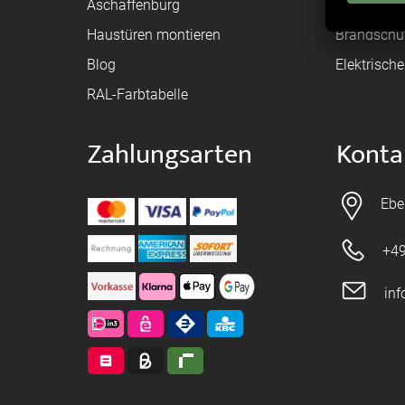
Aschaffenburg
Montagean
Haustüren montieren
Brandschu
Blog
Elektrisch
RAL-Farbtabelle
Zahlungsarten
Konta
Ebe
+49
in