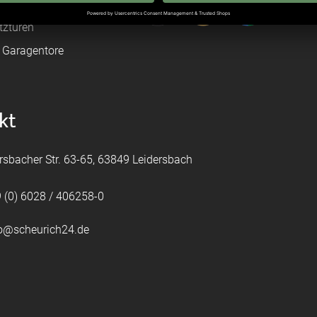
leitungen
tztüren
e Garagentore
kt
rsbacher Str. 63-65, 63849 Leidersbach
 (0) 6028 / 406258-0
fo@scheurich24.de