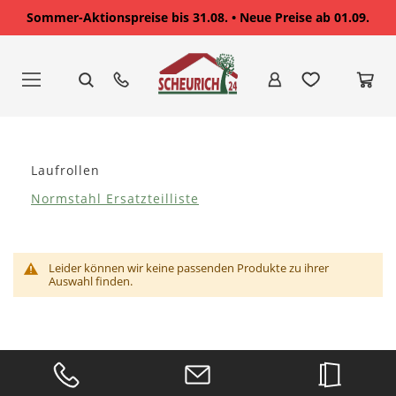
Sommer-Aktionspreise bis 31.08. • Neue Preise ab 01.09.
Zum
Inhalt
springen
Laufrollen
Normstahl Ersatzteilliste
Leider können wir keine passenden Produkte zu ihrer
Auswahl finden.