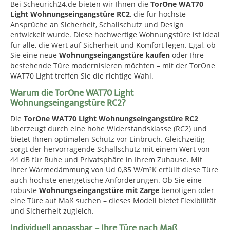
Bei Scheurich24.de bieten wir Ihnen die
TorOne WAT70
Light Wohnungseingangstüre RC2
, die für höchste
Ansprüche an Sicherheit, Schallschutz und Design
entwickelt wurde. Diese hochwertige Wohnungstüre ist ideal
für alle, die Wert auf Sicherheit und Komfort legen. Egal, ob
Sie eine neue
Wohnungseingangstüre kaufen
oder Ihre
bestehende Türe modernisieren möchten – mit der TorOne
WAT70 Light treffen Sie die richtige Wahl.
Warum die TorOne WAT70 Light
Wohnungseingangstüre RC2?
Die
TorOne WAT70 Light Wohnungseingangstüre RC2
überzeugt durch eine hohe Widerstandsklasse (RC2) und
bietet Ihnen optimalen Schutz vor Einbruch. Gleichzeitig
sorgt der hervorragende Schallschutz mit einem Wert von
44 dB für Ruhe und Privatsphäre in Ihrem Zuhause. Mit
ihrer Wärmedämmung von Ud 0,85 W/m²K erfüllt diese Türe
auch höchste energetische Anforderungen. Ob Sie eine
robuste
Wohnungseingangstüre mit Zarge
benötigen oder
eine Türe auf Maß suchen – dieses Modell bietet Flexibilität
und Sicherheit zugleich.
Individuell anpassbar – Ihre Türe nach Maß