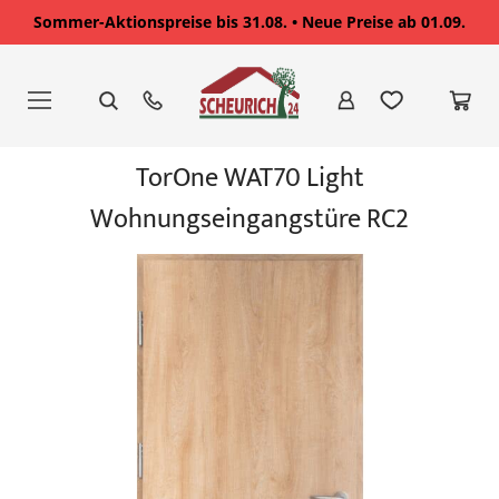
Sommer-Aktionspreise bis 31.08. • Neue Preise ab 01.09.
Zum
Inhalt
springen
Zum
TorOne WAT70 Light
Ende
der
Wohnungseingangstüre RC2
Bildgalerie
springen