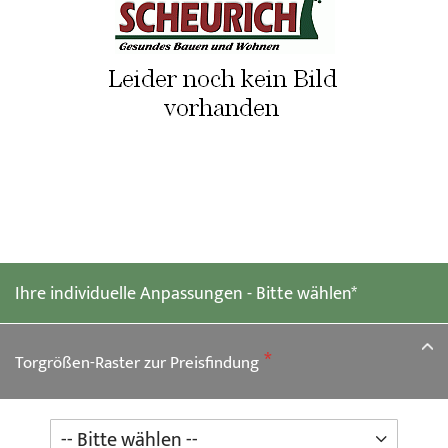
Zum
Anfang
der
Ihre individuelle Anpassungen - Bitte wählen*
Bildgalerie
springen
Torgrößen-Raster zur Preisfindung