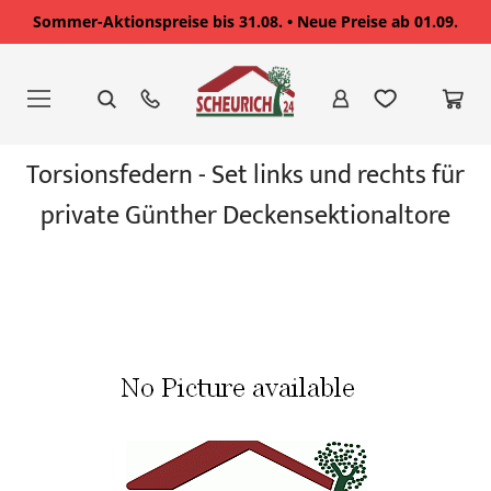
Sommer-Aktionspreise bis 31.08. • Neue Preise ab 01.09.
Zum
Inhalt
springen
Zum
Torsionsfedern - Set links und rechts für
Ende
der
private Günther Deckensektionaltore
Bildgalerie
springen