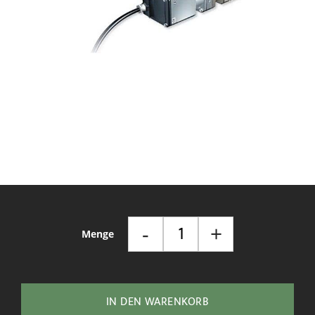
Zum
Anfang
der
Bildgalerie
springen
-
+
Menge
IN DEN WARENKORB