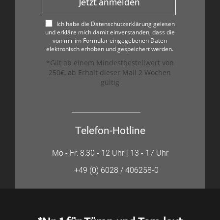
Jetzt anmelden
Ich habe die Datenschutzerklärung gelesen
und erkläre mich damit einverstanden, dass die
von mir im Formular eingegebenen Daten
elektronisch erhoben und gespeichert werden.
*Gilt ab einem Mindestbestellwert von
250€, ab Erhalt dieser Mail 2 Wochen
gültig
Telefon-Hotline
Mo - Fr: 8:30 - 12 Uhr | 13 - 17 Uhr
+49 (0) 6028 / 406258-0