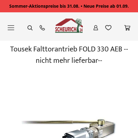
Sommer-Aktionspreise bis 31.08. • Neue Preise ab 01.09.
Zum
Inhalt
springen
Zum
Tousek Falttorantrieb FOLD 330 AEB --
Ende
der
nicht mehr lieferbar--
Bildgalerie
springen