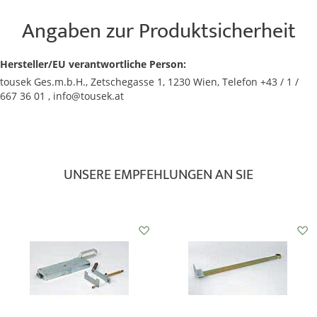
Angaben zur Produktsicherheit
Hersteller/EU verantwortliche Person:
tousek Ges.m.b.H., Zetschegasse 1, 1230 Wien, Telefon +43 / 1 /
667 36 01 , info@tousek.at
UNSERE EMPFEHLUNGEN AN SIE
Auf
Auf
den
den
Wunschzettel
Wunschzettel