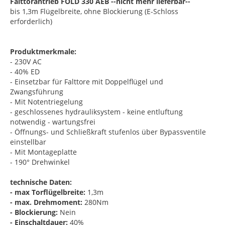
Falttorantrieb FOLD 330 AEB --nicht mehr lieferbar--
bis 1,3m Flügelbreite, ohne Blockierung (E-Schloss
erforderlich)
Produktmerkmale:
- 230V AC
- 40% ED
- Einsetzbar für Falttore mit Doppelflügel und
Zwangsführung
- Mit Notentriegelung
- geschlossenes hydrauliksystem - keine entluftung
notwendig - wartungsfrei
- Öffnungs- und Schließkraft stufenlos über Bypassventile
einstellbar
- Mit Montageplatte
- 190° Drehwinkel
technische Daten:
- max Torflügelbreite:
1,3m
- max. Drehmoment:
280Nm
- Blockierung:
Nein
- Einschaltdauer:
40%