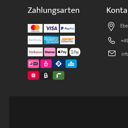
Zahlungsarten
Konta
Ebe
+49
in