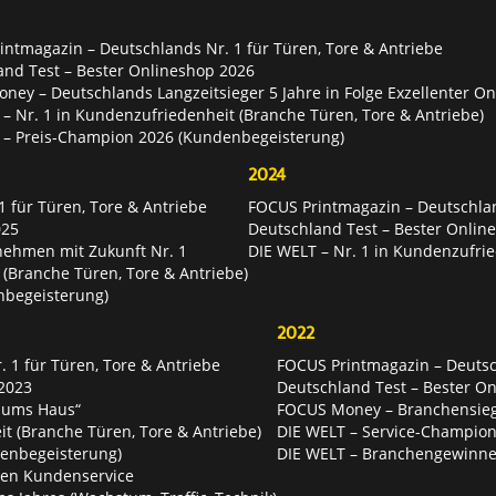
ntmagazin – Deutschlands Nr. 1 für Türen, Tore & Antriebe
and Test – Bester Onlineshop 2026
ey – Deutschlands Langzeitsieger 5 Jahre in Folge Exzellenter O
– Nr. 1 in Kundenzufriedenheit (Branche Türen, Tore & Antriebe)
 – Preis-Champion 2026 (Kundenbegeisterung)
2024
 für Türen, Tore & Antriebe
FOCUS Printmagazin – Deutschlan
025
Deutschland Test – Bester Onlin
nehmen mit Zukunft Nr. 1
DIE WELT – Nr. 1 in Kundenzufrie
 (Branche Türen, Tore & Antriebe)
nbegeisterung)
2022
 1 für Türen, Tore & Antriebe
FOCUS Printmagazin – Deutsch
2023
Deutschland Test – Bester O
 ums Haus“
FOCUS Money – Branchensie
t (Branche Türen, Tore & Antriebe)
DIE WELT – Service-Champion
enbegeisterung)
DIE WELT – Branchengewinner
ten Kundenservice