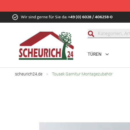
Zum
Wir sind gerne für Sie da:
+49 (0) 6028 / 406258-0
Inhalt
springen
Suche
TÜREN
scheurich24.de
Tousek Garnitur Montagezubehör
Zum
Ende
der
Bildgalerie
springen