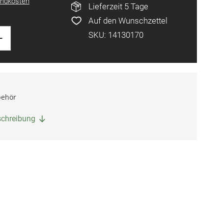
ndkosten
Lieferzeit 5 Tage
Auf den Wunschzettel
+
SKU: 14130170
behör
eschreibung