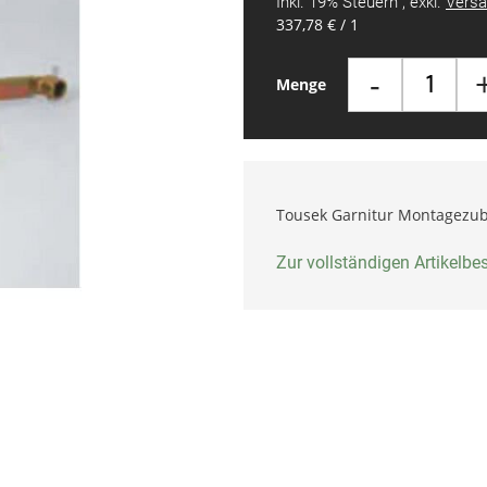
Inkl. 19% Steuern
,
exkl.
Versa
337,78 €
/ 1
-
Menge
Tousek Garnitur Montagezu
Zur vollständigen Artikelb