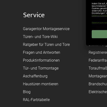
Service
Shop
Garagentor Montageservice
Versand
Türen- und Tore-Wiki
Zahlungsa
Ratgeber für Türen und Tore
Bestellvor
Fragen und Antworten
Registriere
Produktinformationen
Federanfr
Tür- und Tormontage
Toraufma
Aschaffenburg
Montagean
Haustüren montieren
Brandschu
Blog
Elektrisch
RAL-Farbtabelle