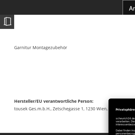
der
Ar
Bildgalerie
springen
Garnitur Montagezubehör
Hersteller/EU verantwortliche Person:
tousek Ges.m.b.H., Zetschegasse 1, 1230 Wien, Telefon +43 / 