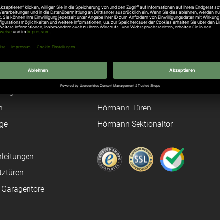
Unternehmen
Über uns
rten
Stellenangebote
gang
Hersteller
n
Hörmann Türen
age
Hörmann Sektionaltor
ß
leitungen
tztüren
e Garagentore