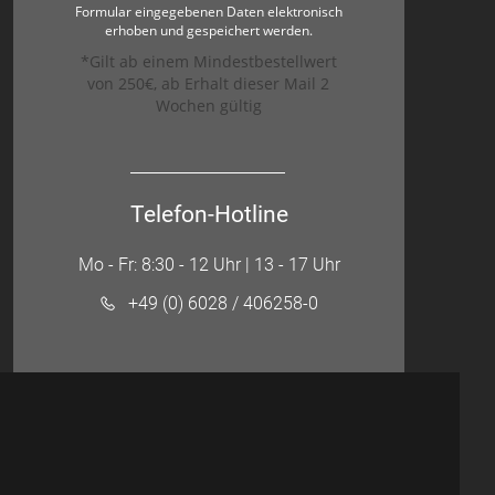
Formular eingegebenen Daten elektronisch
erhoben und gespeichert werden.
*Gilt ab einem Mindestbestellwert
von 250€, ab Erhalt dieser Mail 2
Wochen gültig
Telefon-Hotline
Mo - Fr: 8:30 - 12 Uhr | 13 - 17 Uhr
+49 (0) 6028 / 406258-0