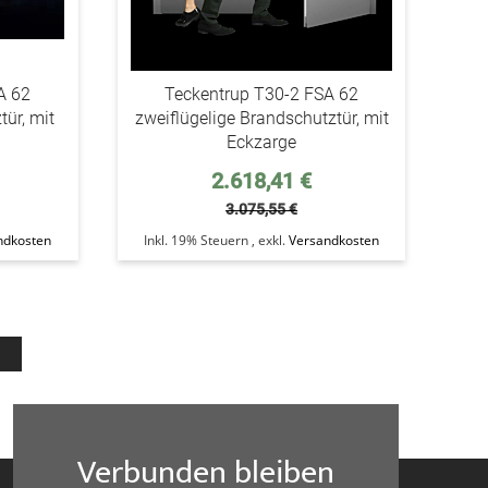
A 62
Teckentrup T30-2 FSA 62
tür, mit
zweiflügelige Brandschutztür, mit
Eckzarge
Sonderpreis
2.618,41 €
3.075,55 €
ndkosten
Inkl. 19% Steuern
,
exkl.
Versandkosten
eite
Seite
Weiter
Verbunden bleiben