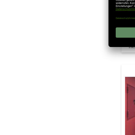
Hör
FS
Me
Ink