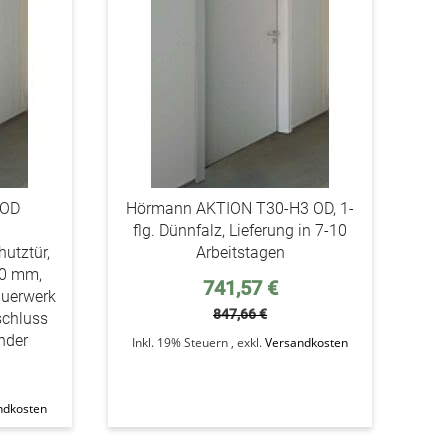
 OD
Hörmann AKTION T30-H3 OD, 1-
flg. Dünnfalz, Lieferung in 7-10
utztür,
Arbeitstagen
,0 mm,
Sonderpreis
741,57 €
auerwerk
847,66 €
schluss
inder
Inkl. 19% Steuern
,
exkl.
Versandkosten
ndkosten