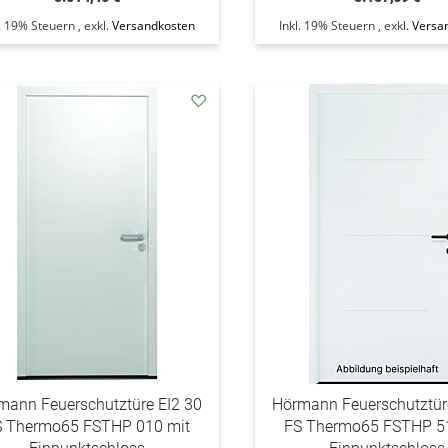
l. 19% Steuern
,
exkl.
Versandkosten
Inkl. 19% Steuern
,
exkl.
Versa
addAuf
den
Wunschzettel
mann Feuerschutztüre EI2 30
Hörmann Feuerschutztür
S Thermo65 FSTHP 010 mit
FS Thermo65 FSTHP 5