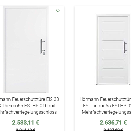
addAuf
den
Wunschzettel
mann Feuerschutztüre EI2 30
Hörmann Feuerschutztür
S Thermo65 FSTHP 010 mit
FS Thermo65 FSTHP 0
hrfachverriegelungsschloss
Mehrfachverriegelungs
Sonderpreis
Sonderpreis
2.533,11 €
2.636,71 €
3.014,40 €
3.137,69 €