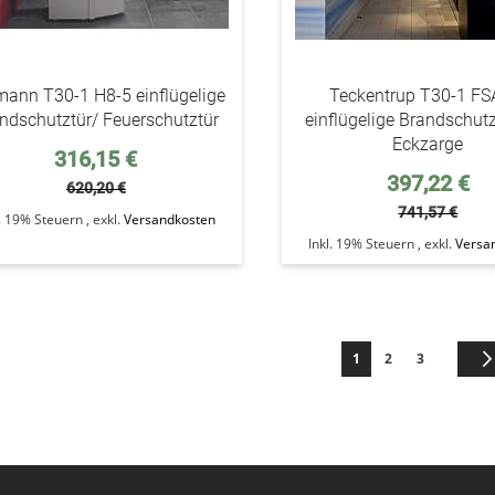
ann T30-1 H8-5 einflügelige
Teckentrup T30-1 FS
ndschutztür/ Feuerschutztür
einflügelige Brandschutz
Eckzarge
Sonderpreis
316,15 €
Sonderpreis
397,22 €
620,20 €
741,57 €
l. 19% Steuern
,
exkl.
Versandkosten
Inkl. 19% Steuern
,
exkl.
Versa
Seite
Sie lesen gerade die S
Seite
Seite
1
2
3