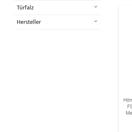
Türfalz
Hersteller
Hör
F
Me