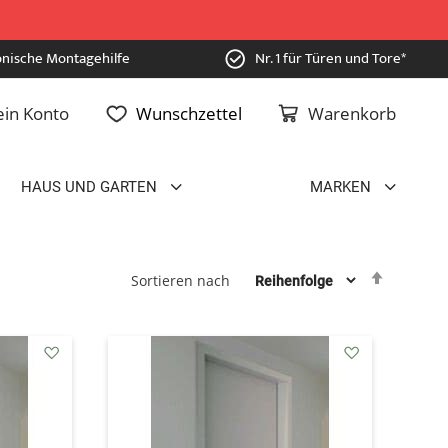
onische Montagehilfe
Nr. 1 für Türen und Tore*
in Konto
Wunschzettel
Warenkorb
HAUS UND GARTEN
MARKEN
Absteig
Sortieren nach
sortiere
addAuf
addAuf
den
den
Wunschzettel
Wunschzettel