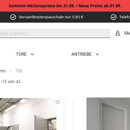
Sommer-Aktionspreise bis 31.08. • Neue Preise ab 01.09.
Versandkostenpauschale nur 5,90 €
Telef
Me
TORE
ANTRIEBE
üren
T30
1
-
15
von
42
addAuf
den
Wunschzettel