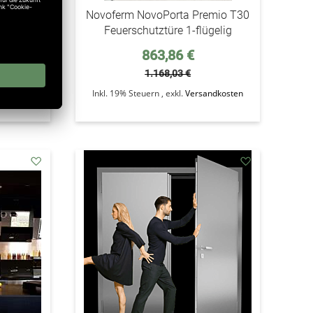
emio T30
Novoferm NovoPorta Premio T30
gelig
Feuerschutztüre 1-flügelig
Sonderpreis
863,86 €
1.168,03 €
ndkosten
Inkl. 19% Steuern
,
exkl.
Versandkosten
addAuf
addAuf
den
den
Wunschzettel
Wunschzettel