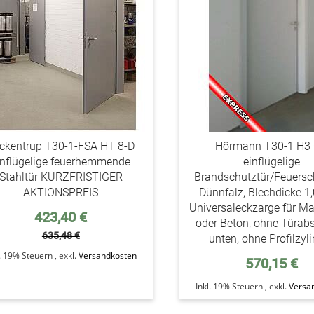
ckentrup T30-1-FSA HT 8-D
Hörmann T30-1 H3
inflügelige feuerhemmende
einflügelige
Stahltür KURZFRISTIGER
Brandschutztür/Feuersch
AKTIONSPREIS
Dünnfalz, Blechdicke 1
Universaleckzarge für M
Sonderpreis
423,40 €
oder Beton, ohne Türab
635,48 €
unten, ohne Profilzyl
l. 19% Steuern
,
exkl.
Versandkosten
570,15 €
Inkl. 19% Steuern
,
exkl.
Versa