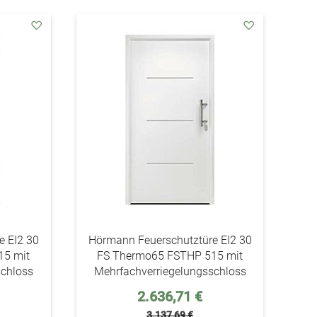
addAuf
addAuf
den
den
Wunschzettel
Wunschzettel
e EI2 30
Hörmann Feuerschutztüre EI2 30
15 mit
FS Thermo65 FSTHP 515 mit
schloss
Mehrfachverriegelungsschloss
Sonderpreis
2.636,71 €
3.137,69 €