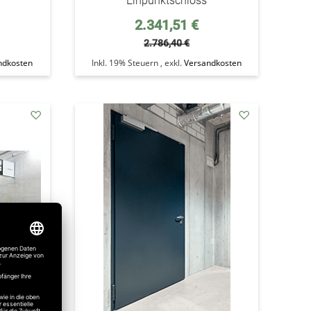
Einpunktschloss
Sonderpreis
2.341,51 €
2.786,40 €
ndkosten
Inkl. 19% Steuern
,
exkl.
Versandkosten
addAuf
addAuf
den
den
Wunschzettel
Wunschzettel