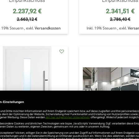
Einpunktschloss
Einpunktschloss
Sonderpreis
Sonderpreis
2.237,92 €
2.341,51 €
2.663,12 €
2.786,40 €
l. 19% Steuern
,
exkl.
Versandkosten
Inkl. 19% Steuern
,
exkl.
Versa
addAuf
den
Wunschzettel