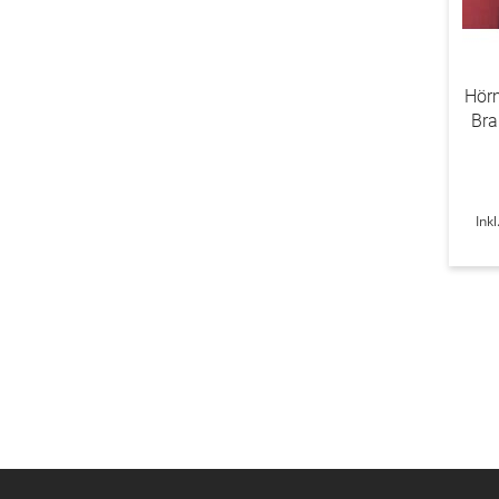
Hörm
Bra
Ink