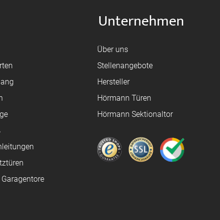
Unternehmen
Über uns
rten
Stellenangebote
gang
Hersteller
n
Hörmann Türen
age
Hörmann Sektionaltor
ß
leitungen
tztüren
e Garagentore