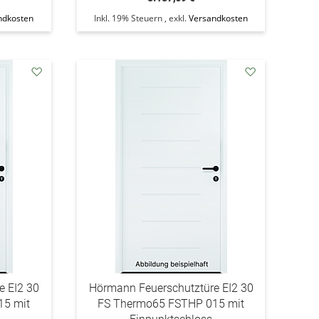
ndkosten
Inkl. 19% Steuern
,
exkl.
Versandkosten
addAuf
addAuf
den
den
Wunschzettel
Wunschzettel
e EI2 30
Hörmann Feuerschutztüre EI2 30
15 mit
FS Thermo65 FSTHP 015 mit