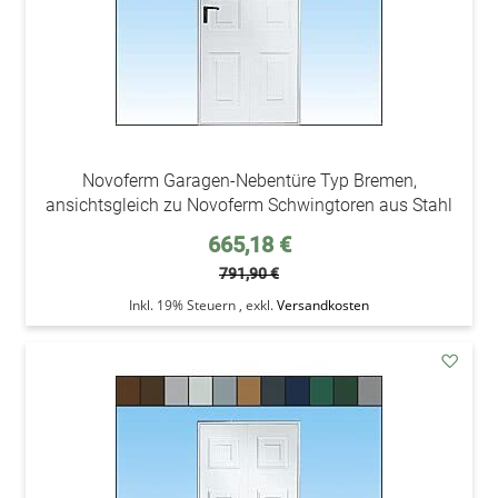
Novoferm Garagen-Nebentüre Typ Bremen,
ansichtsgleich zu Novoferm Schwingtoren aus Stahl
Sonderpreis
665,18 €
791,90 €
Inkl. 19% Steuern
,
exkl.
Versandkosten
addAu
den
Wunsc