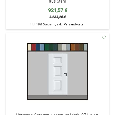
aus Stahl
Sonderpreis
921,57 €
1.234,26 €
Inkl. 19% Steuern
,
exkl.
Versandkosten
addAu
den
Wunsc