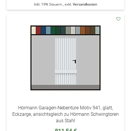
Inkl. 19% Steuern
,
exkl.
Versandkosten
addAu
den
Wunsc
Hörmann Garagen-Nebentüre Motiv 941, glatt,
Eckzarge, ansichtsgleich zu Hörmann Schwingtoren
aus Stahl
Sonderpreis