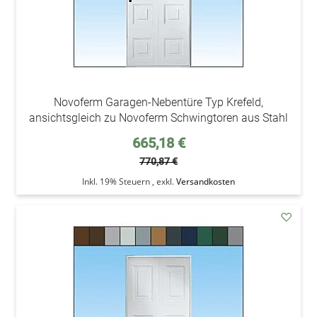
Novoferm Garagen-Nebentüre Typ Krefeld,
ansichtsgleich zu Novoferm Schwingtoren aus Stahl
Sonderpreis
665,18 €
770,87 €
Inkl. 19% Steuern
,
exkl.
Versandkosten
addAu
den
Wunsc