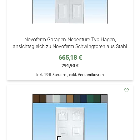
Novoferm Garagen-Nebentüre Typ Hagen,
ansichtsgleich zu Novoferm Schwingtoren aus Stahl
Sonderpreis
665,18 €
791,90 €
Inkl. 19% Steuern
,
exkl.
Versandkosten
addAu
den
Wunsc