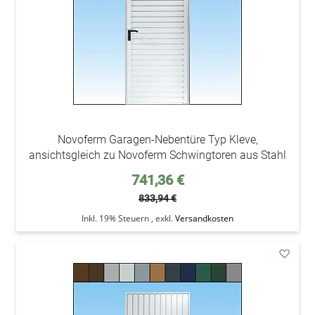
Novoferm Garagen-Nebentüre Typ Kleve,
ansichtsgleich zu Novoferm Schwingtoren aus Stahl
Sonderpreis
741,36 €
833,94 €
Inkl. 19% Steuern
,
exkl.
Versandkosten
addAu
den
Wunsc