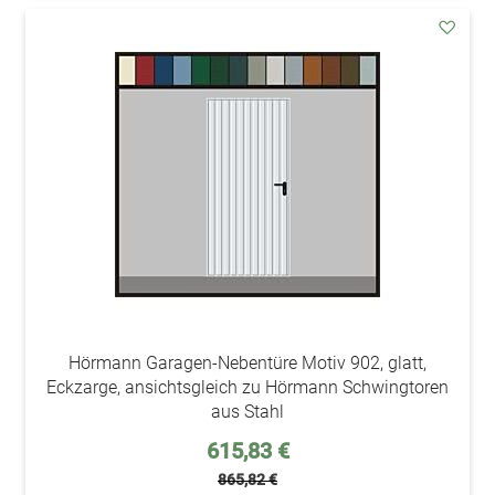
addAu
den
Wunsc
Hörmann Garagen-Nebentüre Motiv 902, glatt,
Eckzarge, ansichtsgleich zu Hörmann Schwingtoren
aus Stahl
Sonderpreis
615,83 €
865,82 €