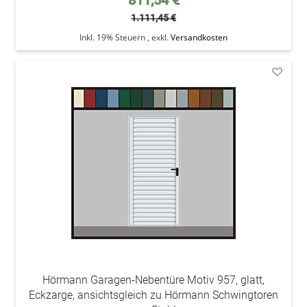
811,54 €
1.111,45 €
Inkl. 19% Steuern
,
exkl.
Versandkosten
addAu
den
Wunsc
Hörmann Garagen-Nebentüre Motiv 957, glatt,
Eckzarge, ansichtsgleich zu Hörmann Schwingtoren