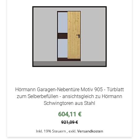
addAu
den
Wunsc
Hörmann Garagen-Nebentüre Motiv 905 - Türblatt
zum Selberbefüllen - ansichtsgleich zu Hörmann
Schwingtoren aus Stahl
Sonderpreis
604,11 €
921,09 €
Inkl. 19% Steuern
,
exkl.
Versandkosten