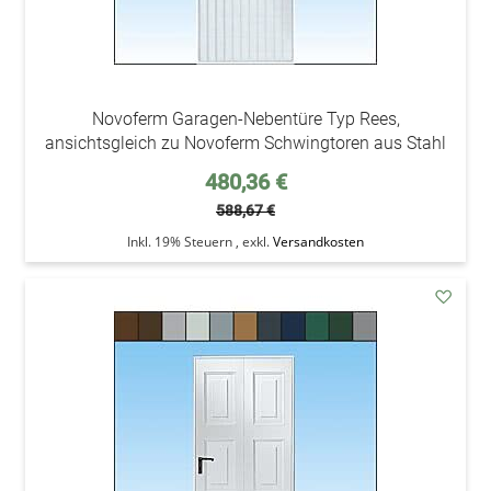
Novoferm Garagen-Nebentüre Typ Rees,
ansichtsgleich zu Novoferm Schwingtoren aus Stahl
Sonderpreis
480,36 €
588,67 €
Inkl. 19% Steuern
,
exkl.
Versandkosten
addAu
den
Wunsc