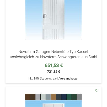
Novoferm Garagen-Nebentüre Typ Kassel,
ansichtsgleich zu Novoferm Schwingtoren aus Stahl
Sonderpreis
651,53 €
721,82 €
Inkl. 19% Steuern
,
exkl.
Versandkosten
addAu
den
Wunsc