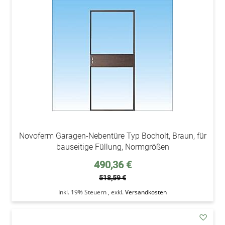
den
Wunsc
Novoferm Garagen-Nebentüre Typ Bocholt, Braun, für
bauseitige Füllung, Normgrößen
Sonderpreis
490,36 €
518,59 €
Inkl. 19% Steuern
,
exkl.
Versandkosten