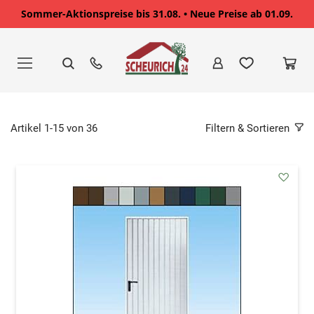
Sommer-Aktionspreise bis 31.08. • Neue Preise ab 01.09.
Zum
Inhalt
springen
Artikel
1
-
15
von
36
Filtern & Sortieren
addAu
den
Wunsc