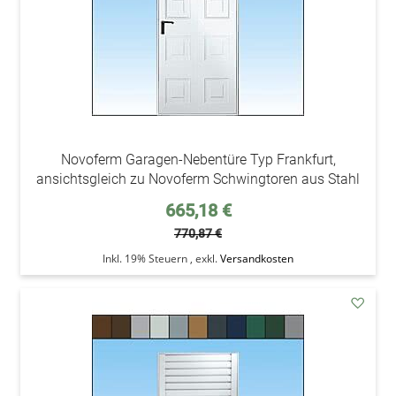
Novoferm Garagen-Nebentüre Typ Frankfurt,
ansichtsgleich zu Novoferm Schwingtoren aus Stahl
Sonderpreis
665,18 €
770,87 €
Inkl. 19% Steuern
,
exkl.
Versandkosten
addAu
den
Wunsc