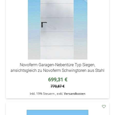
Wunsc
Novoferm Garagen-Nebentüre Typ Siegen,
ansichtsgleich zu Novoferm Schwingtoren aus Stahl
Sonderpreis
699,31 €
770,87 €
Inkl. 19% Steuern
,
exkl.
Versandkosten
addAu