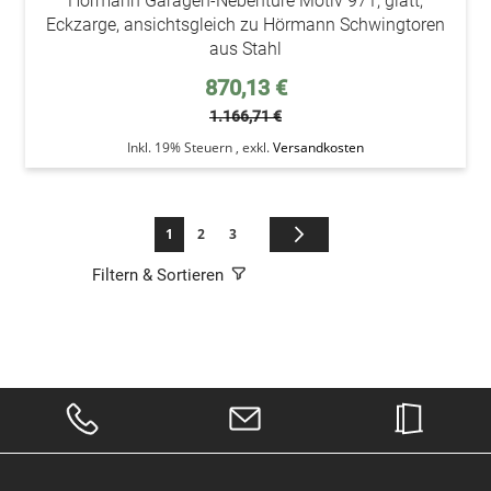
Hörmann Garagen-Nebentüre Motiv 971, glatt,
Eckzarge, ansichtsgleich zu Hörmann Schwingtoren
aus Stahl
Sonderpreis
870,13 €
1.166,71 €
Inkl. 19% Steuern
,
exkl.
Versandkosten
Seite
Sie lesen gerade die Seite
Seite
Seite
Seite
Weiter
1
2
3
Filtern & Sortieren