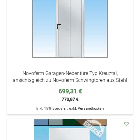
Novoferm Garagen-Nebentüre Typ Kreuztal,
ansichtsgleich zu Novoferm Schwingtoren aus Stahl
Sonderpreis
699,31 €
770,87 €
Inkl. 19% Steuern
,
exkl.
Versandkosten
addAu
den