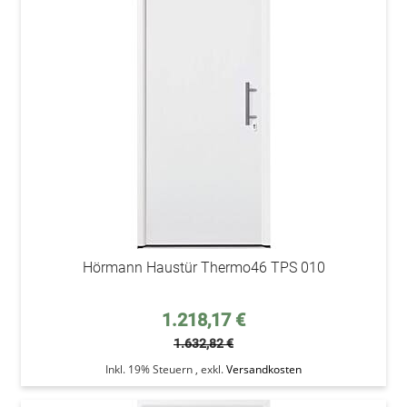
addAu
den
Wunsc
Hörmann Haustür Thermo46 TPS 010
Sonderpreis
1.218,17 €
1.632,82 €
Inkl. 19% Steuern
,
exkl.
Versandkosten