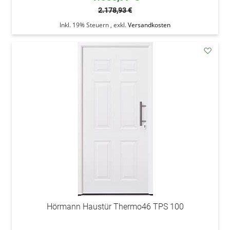
2.178,93 €
Inkl. 19% Steuern
,
exkl.
Versandkosten
addAu
den
Wunsc
Hörmann Haustür Thermo46 TPS 100