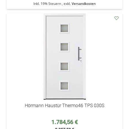
Inkl. 19% Steuern
,
exkl.
Versandkosten
addAu
den
Wunsc
Hörmann Haustür Thermo46 TPS 030S
Sonderpreis
1.784,56 €