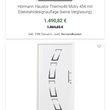
Hörmann Haustür Thermo46 Motiv 454 mit
Edelstahldesignauflage (keine Verglasung)
Sonderpreis
1.490,82 €
1.884,85 €
Inkl. 19% Steuern
,
exkl.
Versandkosten
addAu
den
Wunsc