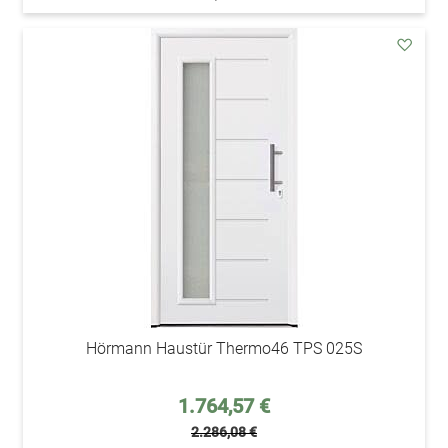
addAu
den
Wunsc
Hörmann Haustür Thermo46 TPS 025S
Sonderpreis
1.764,57 €
2.286,08 €