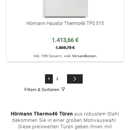
Hörmann Haustür Thermo46 TPS 515
Sonderpreis
1.413,66 €
1.869,79 €
Inkl. 19% Steuern
,
exkl.
Versandkosten
Seite
Sie lesen gerade die Seite
Seite
Seite
Weiter
1
2
Filtern & Sortieren
Hörmann Thermo46 Türen
aus robustem Stahl
bekommen Sie in einer großen Motivauswahl.
Diese preiswerten Türen geben Ihnen mit