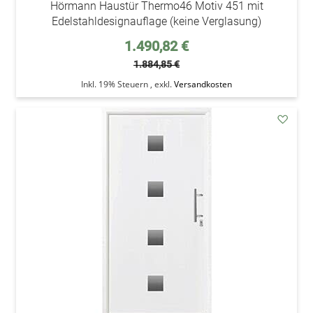
Hörmann Haustür Thermo46 Motiv 451 mit
Edelstahldesignauflage (keine Verglasung)
Sonderpreis
1.490,82 €
1.884,85 €
Inkl. 19% Steuern
,
exkl.
Versandkosten
addAu
den
Wunsc