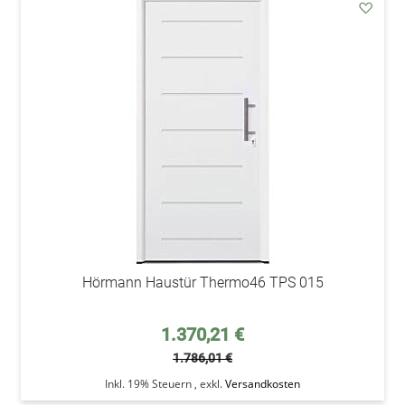
addAu
den
Wunsc
Hörmann Haustür Thermo46 TPS 015
Sonderpreis
1.370,21 €
1.786,01 €
Inkl. 19% Steuern
,
exkl.
Versandkosten