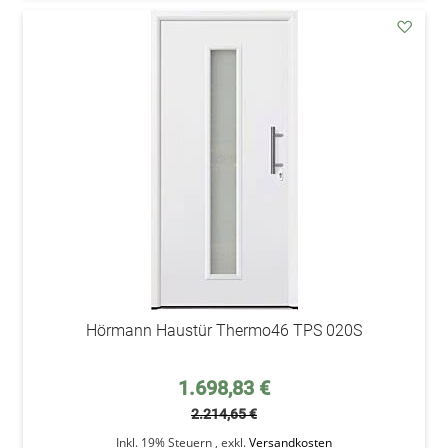
addAu
den
Wunsc
Hörmann Haustür Thermo46 TPS 020S
Sonderpreis
1.698,83 €
2.214,65 €
Inkl. 19% Steuern
,
exkl.
Versandkosten