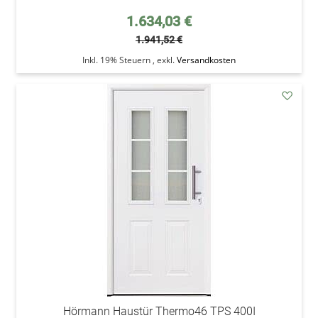
Sonderpreis
1.634,03 €
1.941,52 €
Inkl. 19% Steuern
,
exkl.
Versandkosten
addAu
den
Wunsc
Hörmann Haustür Thermo46 TPS 400I