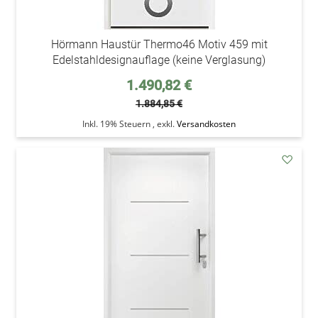
Hörmann Haustür Thermo46 Motiv 459 mit
Edelstahldesignauflage (keine Verglasung)
Sonderpreis
1.490,82 €
1.884,85 €
Inkl. 19% Steuern
,
exkl.
Versandkosten
addAu
den
Wunsc