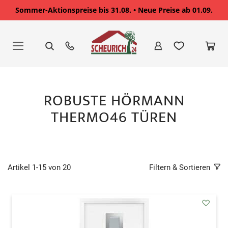
Sommer-Aktionspreise bis 31.08. • Neue Preise ab 01.09.
Zum
Inhalt
springen
ROBUSTE HÖRMANN
THERMO46 TÜREN
Artikel
1
-
15
von
20
Filtern & Sortieren
addAu
den