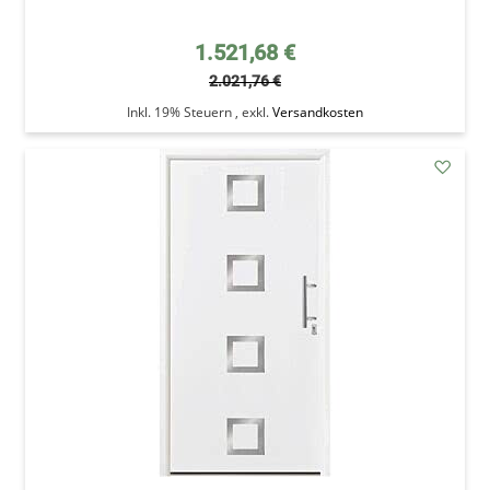
Sonderpreis
1.521,68 €
2.021,76 €
Inkl. 19% Steuern
,
exkl.
Versandkosten
addAu
den
Wunsc