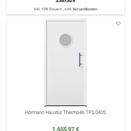
2.357,52 €
Inkl. 19% Steuern
,
exkl.
Versandkosten
addAu
den
Wunsc
Hörmann Haustür Thermo46 TPS 040S
Sonderpreis
1.655,97 €