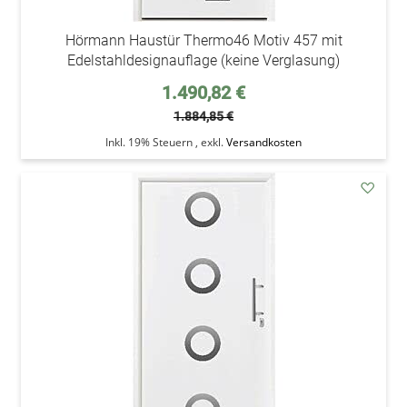
Hörmann Haustür Thermo46 Motiv 457 mit
Edelstahldesignauflage (keine Verglasung)
Sonderpreis
1.490,82 €
1.884,85 €
Inkl. 19% Steuern
,
exkl.
Versandkosten
addAu
den
Wunsc