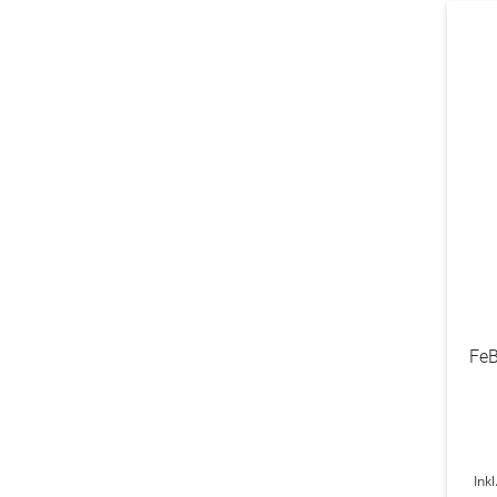
FeB
Ink