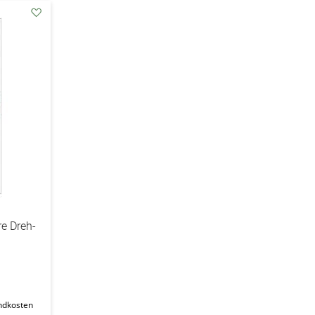
addAuf
den
Wunschzettel
e Dreh-
ndkosten