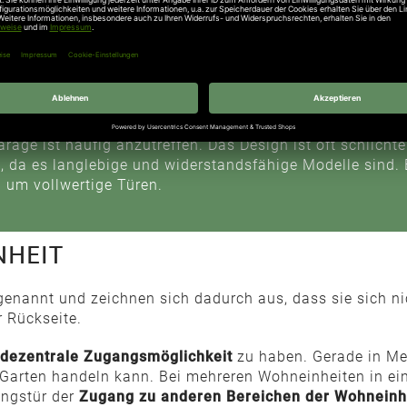
et, die für zusätzliches Licht und einen Blick in den Te
NGANGSTÜREN
il, daher sind Nebeneingangstüren
als zusätzliches Ele
rage ist häufig anzutreffen. Das Design ist oft schlicht
n, da es langlebige und widerstandsfähige Modelle sind.
 um vollwertige Türen.
NHEIT
nannt und zeichnen sich dadurch aus, dass sie sich nic
r Rückseite.
 dezentrale Zugangsmöglichkeit
zu haben. Gerade in Meh
Garten handeln kann. Bei mehreren Wohneinheiten in ein
angstür der
Zugang zu anderen Bereichen der Wohneinh