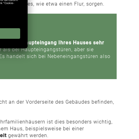
il des Hauses, wie etwa einen Flur, sorgen.
ment zum Haupteingang Ihres Hauses sehr
er als bei Haupteingangstüren, aber sie
 Es handelt sich bei Nebeneingangstüren also
ht an der Vorderseite des Gebäudes befinden,
rfamilienhäusern ist dies besonders wichtig,
em Haus, beispielsweise bei einer
eit
gewährt werden.