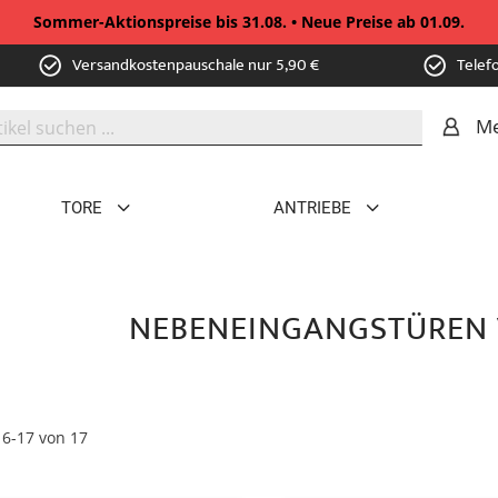
Sommer-Aktionspreise bis 31.08. • Neue Preise ab 01.09.
Versandkostenpauschale nur 5,90 €
Telef
Me
TORE
ANTRIEBE
NEBENEINGANGSTÜREN 
16
-
17
von
17