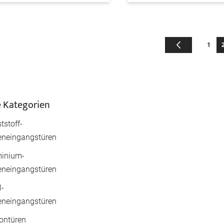
Seite
Seite
Zurück
Seite
S
1
 Kategorien
tstoff-
neingangstüren
inium-
neingangstüren
l-
neingangstüren
ontüren