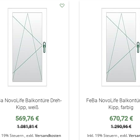
addAuf
den
Wunschzettel
a NovoLife Balkontüre Dreh-
FeBa NovoLife Balkontür
Kipp, weiß
Kipp, farbig
Sonderpreis
Sonderpreis
569,76 €
670,72 €
1.081,81 €
1.290,96 €
l. 19% Steuern
,
exkl.
Versandkosten
Inkl. 19% Steuern
,
exkl.
Versa