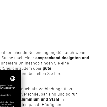
 entsprechende Nebeneingangstür, auch wenn
er Suche nach einer
ansprechend designten und
n unserem Onlineshop finden Sie eine
orOne, die zudem über
gute
ch selbst und bestellen Sie Ihre
 Hauses als auch als Verbindungstür zu
sie sicher verschließbar sind und so für
nststoff, Aluminium und Stahl
in
 Gegebenheiten passt. Häufig sind