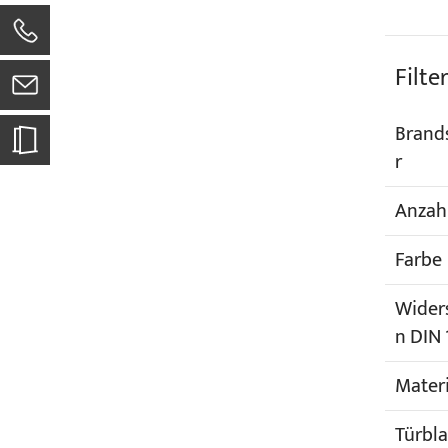
0
Filte
Brand
r
Anzahl
Farbe
Wider
n DIN
Materi
Türbla