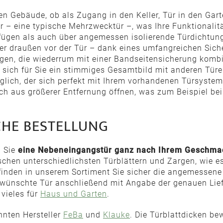
n Gebäude, ob als Zugang in den Keller, Tür in den Gar
er – eine typische Mehrzwecktür –, was Ihre Funktionali
rfügen als auch über angemessen isolierende Türdichtung
r draußen vor der Tür – dank eines umfangreichen Siche
en, die wiederrum mit einer Bandseitensicherung kombi
sich für Sie ein stimmiges Gesamtbild mit anderen Türe
glich, der sich perfekt mit Ihrem vorhandenen Türsystem
 aus größerer Entfernung öffnen, was zum Beispiel be
CHE BESTELLUNG
n Sie
eine Nebeneingangstür ganz nach Ihrem Geschma
chen unterschiedlichsten Türblättern und Zargen, wie es 
inden in unserem Sortiment Sie sicher die angemessene 
gewünschte Tür anschließend mit Angabe der genauen Lie
vieles für
Haus und Garten
.
nnten Hersteller
FeBa
und
Klauke
. Die Türblattdicken b