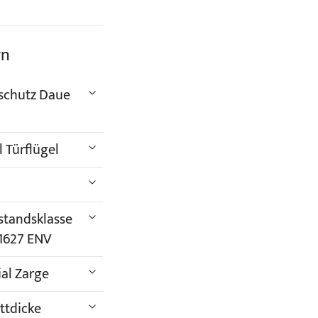
rn
schutz Daue
 Türflügel
standsklasse
 1627 ENV
al Zarge
ttdicke