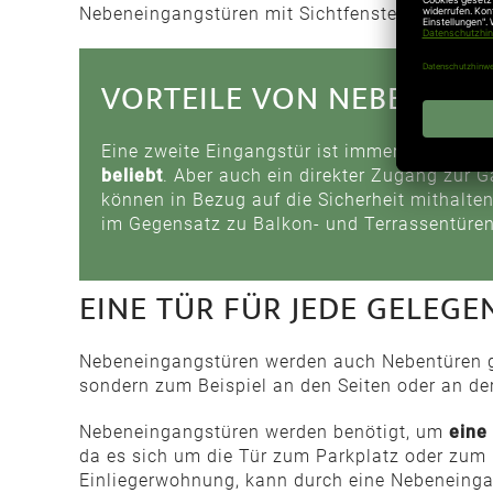
Nebeneingangstüren mit Sichtfenstern ausgestatt
VORTEILE VON NEBENEI
Eine zweite Eingangstür ist immer von Vorte
beliebt
. Aber auch ein direkter Zugang zur Ga
können in Bezug auf die Sicherheit mithalte
im Gegensatz zu Balkon- und Terrassentüren
EINE TÜR FÜR JEDE GELEGE
Nebeneingangstüren werden auch Nebentüren ge
sondern zum Beispiel an den Seiten oder an de
Nebeneingangstüren werden benötigt, um
eine
da es sich um die Tür zum Parkplatz oder zum 
Einliegerwohnung, kann durch eine Nebeneing