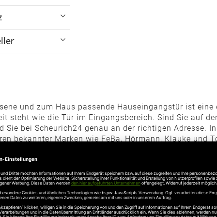
z
ller
sene und zum Haus passende Hauseingangstür ist eine
t steht wie die Tür im Eingangsbereich. Sind Sie auf d
nd Sie bei Scheurich24 genau an der richtigen Adresse. I
en bekannter Marken wie FeBa, Hörmann, Klauke und T
Isolationswerte
verfügen. Überzeugen Sie sich ganz einfa
nline.
tzt
, sowohl als zweite Eingangstür an der Rückseite des
ses. Neben den optischen Aspekten ist es wichtig, dass 
eneingangstüren aus verschiedenen Materialien wie Ku
 immer das Modell wählen können, das perfekt zu Ihren