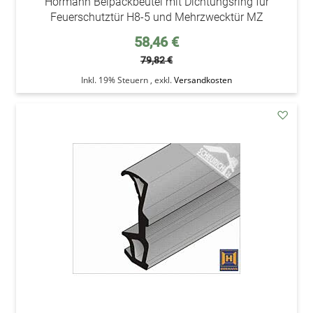
Hörmann Beipackbeutel mit Dichtungsring für
Feuerschutztür H8-5 und Mehrzwecktür MZ
Sonderpreis
58,46 €
79,82 €
Inkl. 19% Steuern
,
exkl.
Versandkosten
addAu
den
Wunsc