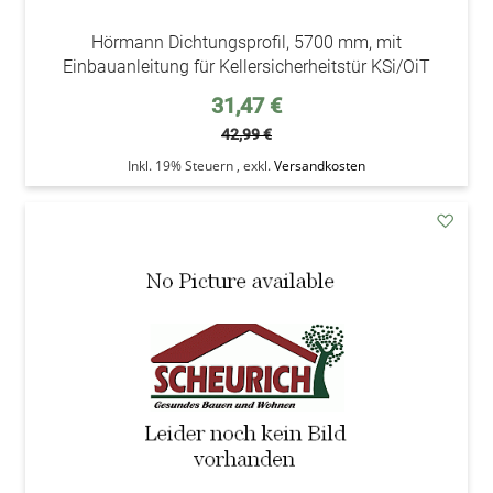
Hörmann Dichtungsprofil, 5700 mm, mit
Einbauanleitung für Kellersicherheitstür KSi/OiT
Sonderpreis
31,47 €
42,99 €
Inkl. 19% Steuern
,
exkl.
Versandkosten
addAu
den
Wunsc