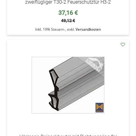
zweiflügliger T30-2 Feuerschutztür H3-2
Sonderpreis
37,16 €
49,12 €
Inkl. 19% Steuern
,
exkl.
Versandkosten
addAu
den
Wunsc