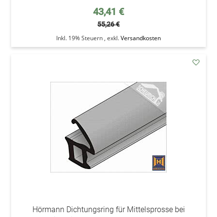
Sonderpreis
43,41 €
55,26 €
Inkl. 19% Steuern
,
exkl.
Versandkosten
addAu
den
Wunsc
Hörmann Dichtungsring für Mittelsprosse bei