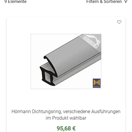
9
Elemente
Filtern & Sortieren
addAu
den
Wunsc
Hörmann Dichtungsring, verschiedene Ausführungen
im Produkt wählbar
Sonderpreis
95,68 €