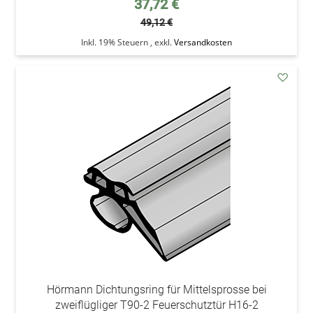
37,72 €
49,12 €
Inkl. 19% Steuern
,
exkl.
Versandkosten
addAu
den
Wunsc
Hörmann Dichtungsring für Mittelsprosse bei
zweiflügliger T90-2 Feuerschutztür H16-2