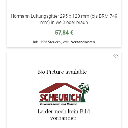
Hörmann Lüftungsgitter 295 x 120 mm (bis BRM 749
mm) in weiß oder braun
57,84 €
Inkl. 19% Steuern
,
exkl.
Versandkosten
addAu
den
Wunsc