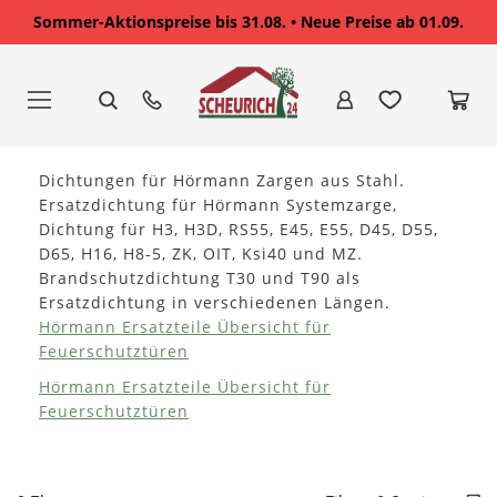
Sommer-Aktionspreise bis 31.08. • Neue Preise ab 01.09.
Zum
Inhalt
springen
Dichtungen für Hörmann Zargen aus Stahl.
Ersatzdichtung für Hörmann Systemzarge,
Dichtung für H3, H3D, RS55, E45, E55, D45, D55,
D65, H16, H8-5, ZK, OIT, Ksi40 und MZ.
Brandschutzdichtung T30 und T90 als
Ersatzdichtung in verschiedenen Längen.
Hörmann Ersatzteile Übersicht für
Feuerschutztüren
Hörmann Ersatzteile Übersicht für
Feuerschutztüren