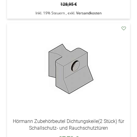
128,95 €
Inkl. 19% Steuern
,
exkl.
Versandkosten
addAu
den
Wunsc
Hörmann Zubehörbeutel Dichtungskeile(2 Stück) für
Schallschutz- und Rauchschutztüren
Sonderpreis