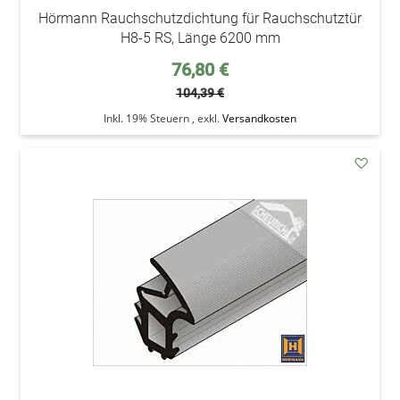
Hörmann Rauchschutzdichtung für Rauchschutztür
H8-5 RS, Länge 6200 mm
Sonderpreis
76,80 €
104,39 €
Inkl. 19% Steuern
,
exkl.
Versandkosten
addAu
den
Wunsc