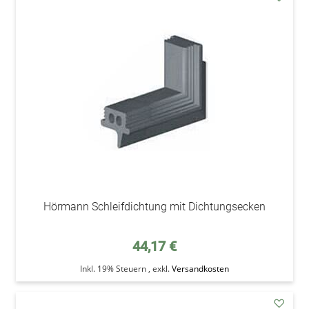
addAu
den
Wunsc
Hörmann Schleifdichtung mit Dichtungsecken
44,17 €
Inkl. 19% Steuern
,
exkl.
Versandkosten