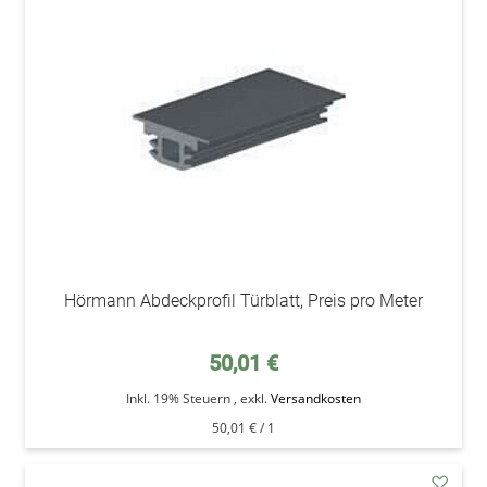
den
Wunsc
Hörmann Abdeckprofil Türblatt, Preis pro Meter
50,01 €
Inkl. 19% Steuern
,
exkl.
Versandkosten
50,01 €
/ 1