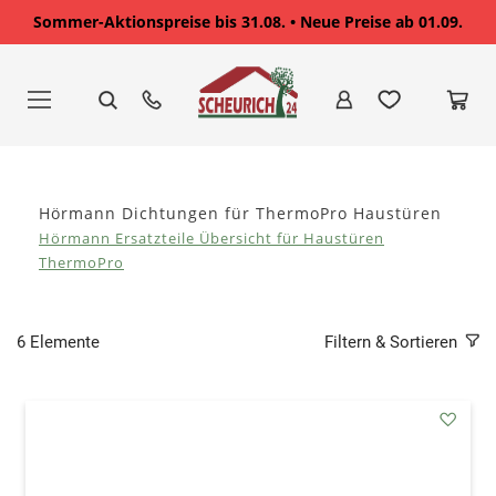
Sommer-Aktionspreise bis 31.08. • Neue Preise ab 01.09.
Zum
Inhalt
springen
Hörmann Dichtungen für ThermoPro Haustüren
Hörmann Ersatzteile Übersicht für Haustüren
ThermoPro
6
Elemente
Filtern & Sortieren
addAu
den
Wunsc