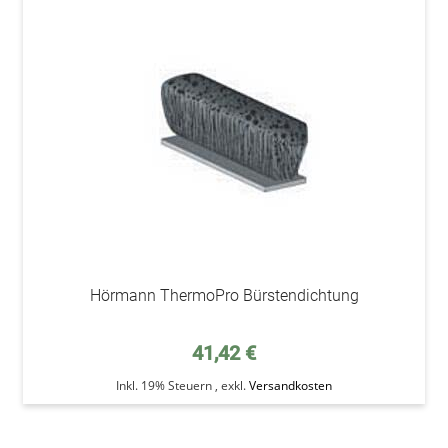
addAu
den
Wunsc
Hörmann ThermoPro Bürstendichtung
41,42 €
Inkl. 19% Steuern
,
exkl.
Versandkosten