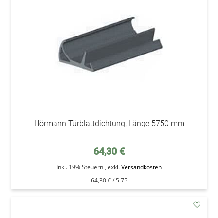
Wunsc
Hörmann Türblattdichtung, Länge 5750 mm
64,30 €
Inkl. 19% Steuern
,
exkl.
Versandkosten
64,30 €
/ 5.75
addAu