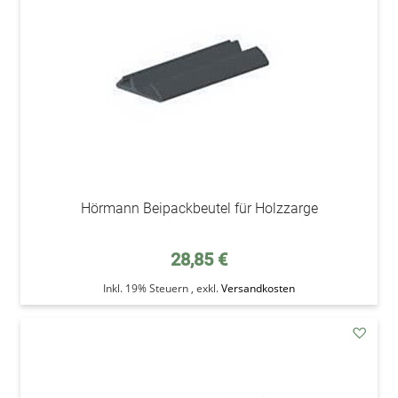
Hörmann Beipackbeutel für Holzzarge
28,85 €
Inkl. 19% Steuern
,
exkl.
Versandkosten
addAu
den
Wunsc