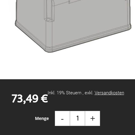
Zum
Anfang
der
Bildgalerie
73,49 €
Inkl. 19% Steuern
,
exkl.
Versandkosten
springen
-
+
Menge