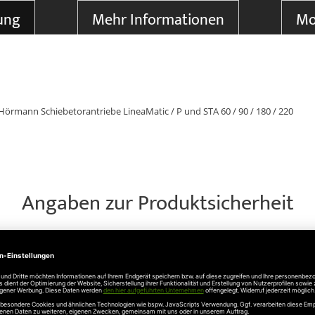
ung
Mehr Informationen
Mo
rmann Schiebetorantriebe LineaMatic / P und STA 60 / 90 / 180 / 220
Angaben zur Produktsicherheit
803 Steinhagen, Telefon: 05204915100, info@hoermann.de