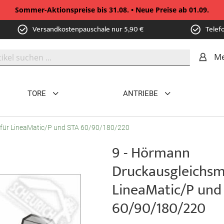
Sommer-Aktionspreise bis 31.08. • Neue Preise ab 01.09.
Versandkostenpauschale nur 5,90 €
Telef
Me
TORE
ANTRIEBE
für LineaMatic/P und STA 60/90/180/220
9 - Hörmann
Druckausgleichsm
LineaMatic/P und
60/90/180/220