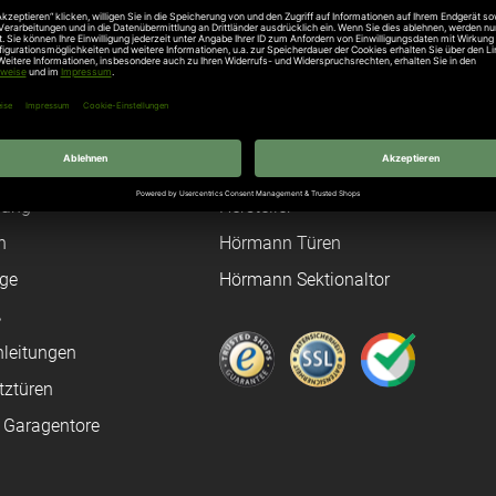
Unternehmen
Über uns
rten
Stellenangebote
gang
Hersteller
n
Hörmann Türen
age
Hörmann Sektionaltor
ß
leitungen
tztüren
e Garagentore