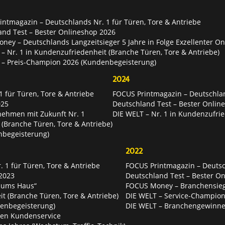
ntmagazin – Deutschlands Nr. 1 für Türen, Tore & Antriebe
and Test – Bester Onlineshop 2026
ey – Deutschlands Langzeitsieger 5 Jahre in Folge Exzellenter O
– Nr. 1 in Kundenzufriedenheit (Branche Türen, Tore & Antriebe)
 – Preis-Champion 2026 (Kundenbegeisterung)
2024
 für Türen, Tore & Antriebe
FOCUS Printmagazin – Deutschlan
025
Deutschland Test – Bester Onlin
nehmen mit Zukunft Nr. 1
DIE WELT – Nr. 1 in Kundenzufrie
 (Branche Türen, Tore & Antriebe)
nbegeisterung)
2022
 1 für Türen, Tore & Antriebe
FOCUS Printmagazin – Deutsch
2023
Deutschland Test – Bester O
 ums Haus“
FOCUS Money – Branchensie
t (Branche Türen, Tore & Antriebe)
DIE WELT – Service-Champion
enbegeisterung)
DIE WELT – Branchengewinner
ten Kundenservice