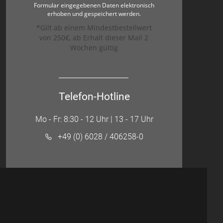
Formular eingegebenen Daten elektronisch
erhoben und gespeichert werden.
*Gilt ab einem Mindestbestellwert
von 250€, ab Erhalt dieser Mail 2
Wochen gültig
Telefon-Hotline
Mo - Fr: 8:30 - 12 Uhr | 13 - 17 Uhr
+49 (0) 6028 / 406258-0