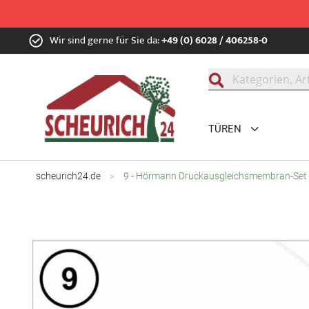
Zum
Wir sind gerne für Sie da:
+49 (0) 6028 / 406258-0
Inhalt
springen
Suche
TÜREN
scheurich24.de
9 - Hörmann Druckausgleichsmembran-Set 
Zum
Ende
der
Bildgalerie
springen