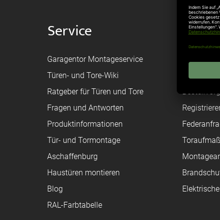
Service
Shop
Garagentor Montageservice
Versand
Türen- und Tore-Wiki
Zahlungsa
Ratgeber für Türen und Tore
Bestellvor
Fragen und Antworten
Registriere
Produktinformationen
Federanfr
Tür- und Tormontage
Toraufma
Aschaffenburg
Montagean
Haustüren montieren
Brandschu
Blog
Elektrisch
RAL-Farbtabelle