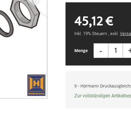
45,12 €
Inkl. 19% Steuern
,
exkl.
Versa
-
Menge
9 - Hörmann Druckausgleich
Zur vollständigen Artikelb