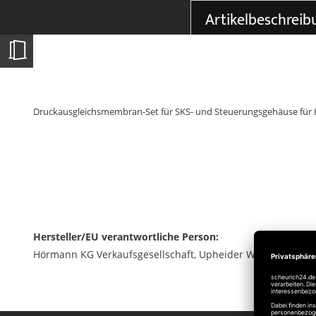
der
Artikelbeschreib
Bildgalerie
springen
Druckausgleichsmembran-Set für SKS- und Steuerungsgehäuse für Hö
Hersteller/EU verantwortliche Person:
Hörmann KG Verkaufsgesellschaft, Upheider Weg 94-98, 33