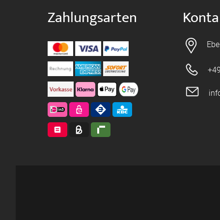
Zahlungsarten
Konta
Ebe
+49
in