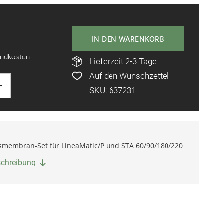
IN DEN WARENKORB
ndkosten
Lieferzeit 2-3 Tage
Auf den Wunschzettel
+
SKU: 637231
smembran-Set für LineaMatic/P und STA 60/90/180/220
eschreibung