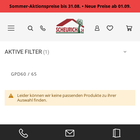
Sommer-Aktionspreise bis 31.08. • Neue Preise ab 01.09.
Zum
Inhalt
springen
AKTIVE FILTER
GPD60 / 65
Leider können wir keine passenden Produkte zu ihrer
Auswahl finden.