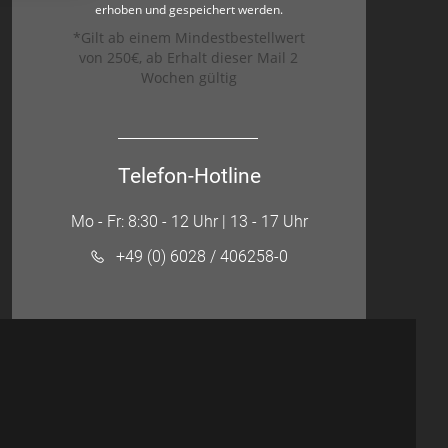
erhoben und gespeichert werden.
*Gilt ab einem Mindestbestellwert
von 250€, ab Erhalt dieser Mail 2
Wochen gültig
Telefon-Hotline
Mo - Fr: 8:30 - 12 Uhr | 13 - 17 Uhr
+49 (0) 6028 / 406258-0