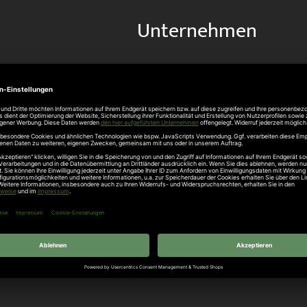
Unternehmen
Über uns
rten
Stellenangebote
gang
Hersteller
n
Hörmann Türen
age
Hörmann Sektionaltor
ß
leitungen
tztüren
e Garagentore