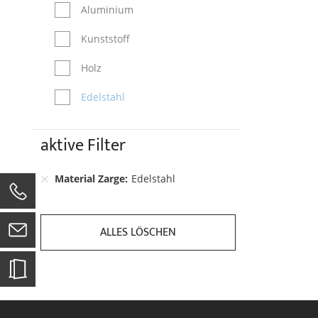
Aluminium
Kunststoff
Holz
Edelstahl
aktive Filter
Material Zarge
Edelstahl
0
ALLES LÖSCHEN