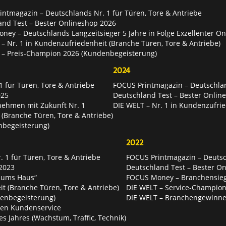
ntmagazin – Deutschlands Nr. 1 für Türen, Tore & Antriebe
and Test – Bester Onlineshop 2026
ey – Deutschlands Langzeitsieger 5 Jahre in Folge Exzellenter O
– Nr. 1 in Kundenzufriedenheit (Branche Türen, Tore & Antriebe)
 – Preis-Champion 2026 (Kundenbegeisterung)
2024
 für Türen, Tore & Antriebe
FOCUS Printmagazin – Deutschlan
025
Deutschland Test – Bester Onlin
nehmen mit Zukunft Nr. 1
DIE WELT – Nr. 1 in Kundenzufrie
 (Branche Türen, Tore & Antriebe)
nbegeisterung)
2022
 1 für Türen, Tore & Antriebe
FOCUS Printmagazin – Deutsch
2023
Deutschland Test – Bester O
 ums Haus“
FOCUS Money – Branchensie
t (Branche Türen, Tore & Antriebe)
DIE WELT – Service-Champion
enbegeisterung)
DIE WELT – Branchengewinner
ten Kundenservice
es Jahres (Wachstum, Traffic, Technik)