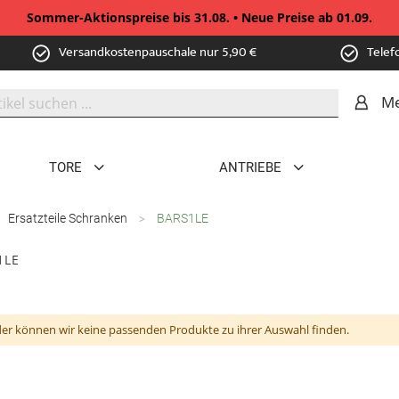
Sommer-Aktionspreise bis 31.08. • Neue Preise ab 01.09.
Versandkostenpauschale nur 5,90 €
Telef
Me
TORE
ANTRIEBE
Ersatzteile Schranken
BARS1LE
1LE
der können wir keine passenden Produkte zu ihrer Auswahl finden.