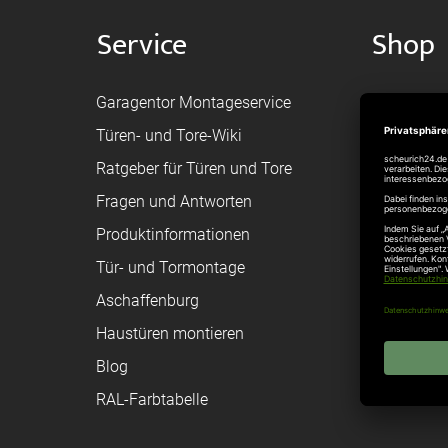
Service
Shop
Garagentor Montageservice
Versand
Türen- und Tore-Wiki
Zahlungsa
Ratgeber für Türen und Tore
Bestellvor
Fragen und Antworten
Registriere
Produktinformationen
Federanfr
Tür- und Tormontage
Toraufma
Aschaffenburg
Montagean
Haustüren montieren
Brandschu
Blog
Elektrisch
RAL-Farbtabelle