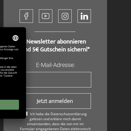
​ Newsletter abonnieren
und 5€ Gutschein sichern!*
E-Mail-Adresse:
Jetzt anmelden
Ich habe die Datenschutzerklärung
gelesen und erkläre mich damit
einverstanden, dass die von mir im
Formular eingegebenen Daten elektronisch