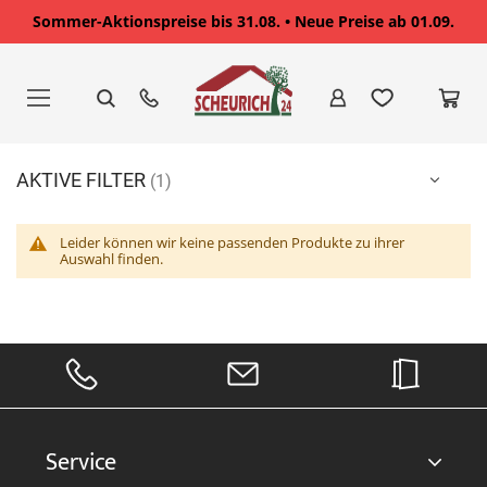
Sommer-Aktionspreise bis 31.08. • Neue Preise ab 01.09.
Zum
Inhalt
springen
AKTIVE FILTER
Leider können wir keine passenden Produkte zu ihrer
Auswahl finden.
Service