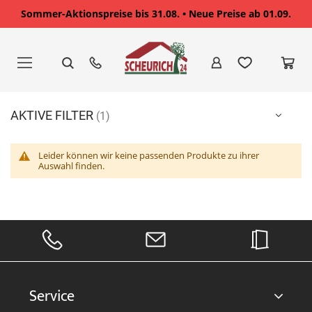
Sommer-Aktionspreise bis 31.08. • Neue Preise ab 01.09.
Zum
Inhalt
springen
AKTIVE FILTER
Leider können wir keine passenden Produkte zu ihrer
Auswahl finden.
Service