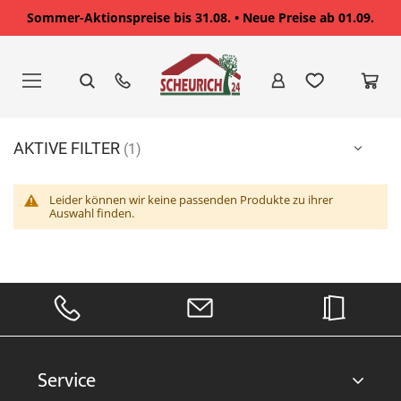
Sommer-Aktionspreise bis 31.08. • Neue Preise ab 01.09.
Zum
Inhalt
springen
AKTIVE FILTER
Leider können wir keine passenden Produkte zu ihrer
Auswahl finden.
Service