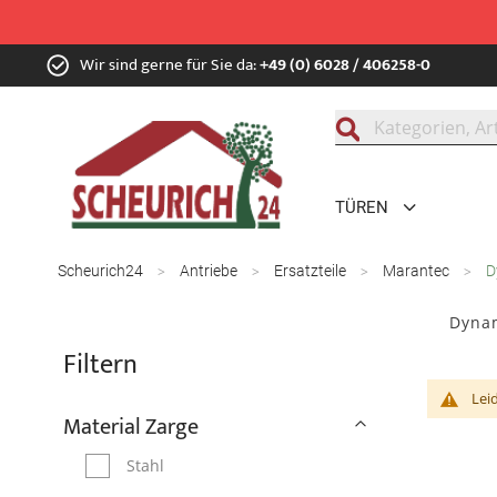
Zum
Wir sind gerne für Sie da:
+49 (0) 6028 / 406258-0
Inhalt
springen
Suche
TÜREN
Scheurich24
Antriebe
Ersatzteile
Marantec
D
Dynam
Filtern
Lei
Material Zarge
Stahl