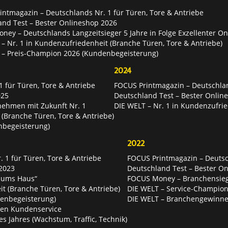
ntmagazin – Deutschlands Nr. 1 für Türen, Tore & Antriebe
and Test – Bester Onlineshop 2026
ey – Deutschlands Langzeitsieger 5 Jahre in Folge Exzellenter O
– Nr. 1 in Kundenzufriedenheit (Branche Türen, Tore & Antriebe)
 – Preis-Champion 2026 (Kundenbegeisterung)
2024
 für Türen, Tore & Antriebe
FOCUS Printmagazin – Deutschlan
025
Deutschland Test – Bester Onlin
nehmen mit Zukunft Nr. 1
DIE WELT – Nr. 1 in Kundenzufrie
 (Branche Türen, Tore & Antriebe)
nbegeisterung)
2022
 1 für Türen, Tore & Antriebe
FOCUS Printmagazin – Deutsch
2023
Deutschland Test – Bester O
 ums Haus“
FOCUS Money – Branchensie
t (Branche Türen, Tore & Antriebe)
DIE WELT – Service-Champion
enbegeisterung)
DIE WELT – Branchengewinner
ten Kundenservice
es Jahres (Wachstum, Traffic, Technik)