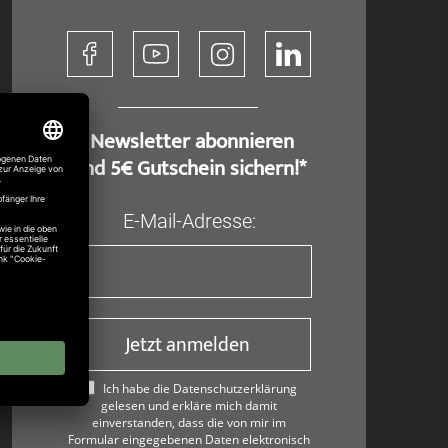
​ Newsletter abonnieren
und 5€ Gutschein sichern!*
E-Mail-Adresse:
Jetzt anmelden
Ich habe die Datenschutzerklärung
gelesen und erkläre mich damit
einverstanden, dass die von mir im
Formular eingegebenen Daten elektronisch