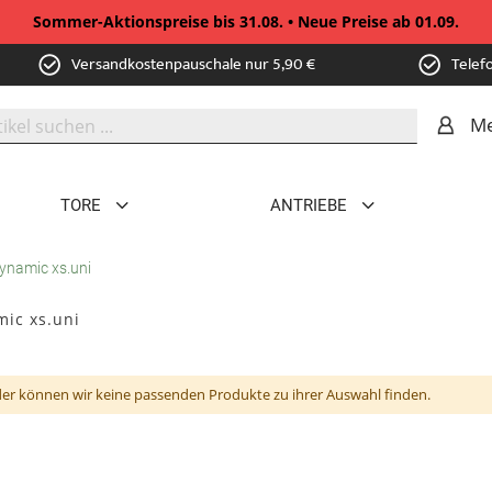
Sommer-Aktionspreise bis 31.08. • Neue Preise ab 01.09.
Versandkostenpauschale nur 5,90 €
Telef
Me
TORE
ANTRIEBE
ynamic xs.uni
ic xs.uni
der können wir keine passenden Produkte zu ihrer Auswahl finden.