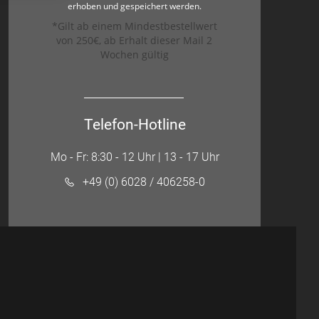
erhoben und gespeichert werden.
*Gilt ab einem Mindestbestellwert
von 250€, ab Erhalt dieser Mail 2
Wochen gültig
Telefon-Hotline
Mo - Fr: 8:30 - 12 Uhr | 13 - 17 Uhr
+49 (0) 6028 / 406258-0