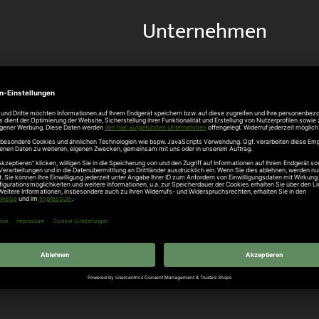
Unternehmen
Über uns
rten
Stellenangebote
gang
Hersteller
n
Hörmann Türen
age
Hörmann Sektionaltor
ß
leitungen
tztüren
e Garagentore