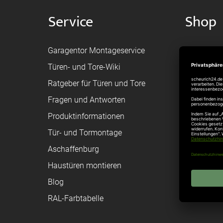
Service
Shop
Garagentor Montageservice
Versand
Türen- und Tore-Wiki
Zahlungsa
Ratgeber für Türen und Tore
Bestellvor
Fragen und Antworten
Registriere
Produktinformationen
Federanfr
Tür- und Tormontage
Toraufma
Aschaffenburg
Montagean
Haustüren montieren
Brandschu
Blog
Elektrisch
RAL-Farbtabelle