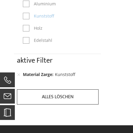
Aluminium
Kunststoff
Holz
Edelstahl
aktive Filter
Material Zarge
Kunststoff
0
ALLES LÖSCHEN