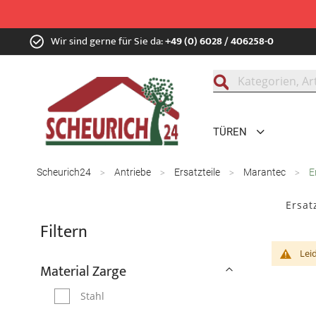
Zum
Wir sind gerne für Sie da:
+49 (0) 6028 / 406258-0
Inhalt
springen
Suche
TÜREN
Scheurich24
Antriebe
Ersatzteile
Marantec
E
Ersat
Filtern
Lei
Material Zarge
Stahl