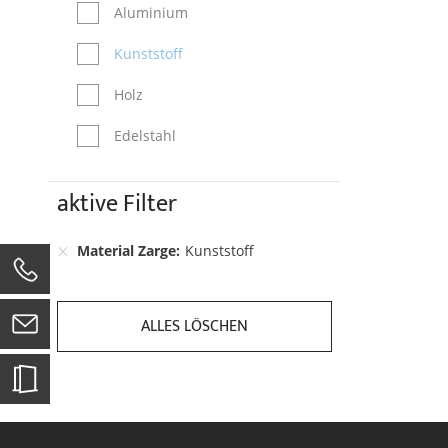
Aluminium
Kunststoff
Holz
Edelstahl
aktive Filter
Material Zarge
Kunststoff
0
ALLES LÖSCHEN