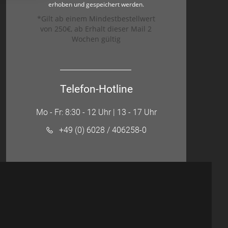
erhoben und gespeichert werden.
*Gilt ab einem Mindestbestellwert
von 250€, ab Erhalt dieser Mail 2
Wochen gültig
Telefon-Hotline
Mo - Fr: 8:30 - 12 Uhr | 13 - 17 Uhr
+49 (0) 6028 / 406258-0