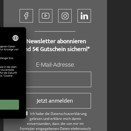
​ Newsletter abonnieren
und 5€ Gutschein sichern!*
E-Mail-Adresse:
Jetzt anmelden
Ich habe die Datenschutzerklärung
gelesen und erkläre mich damit
einverstanden, dass die von mir im
Formular eingegebenen Daten elektronisch