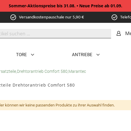
Sommer-Aktionspreise bis 31.08. • Neue Preise ab 01.09.
Versandkostenpauschale nur 5,90 €
Telef
Me
TORE
ANTRIEBE
rsatzteile,Drehtorantrieb Comfort 580,Marantec
zteile Drehtorantrieb Comfort 580
der können wir keine passenden Produkte zu ihrer Auswahl finden.