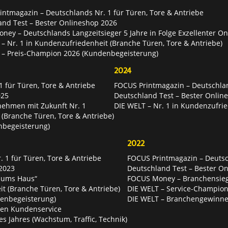
ntmagazin – Deutschlands Nr. 1 für Türen, Tore & Antriebe
and Test – Bester Onlineshop 2026
ey – Deutschlands Langzeitsieger 5 Jahre in Folge Exzellenter O
– Nr. 1 in Kundenzufriedenheit (Branche Türen, Tore & Antriebe)
 – Preis-Champion 2026 (Kundenbegeisterung)
2024
 für Türen, Tore & Antriebe
FOCUS Printmagazin – Deutschlan
025
Deutschland Test – Bester Onlin
nehmen mit Zukunft Nr. 1
DIE WELT – Nr. 1 in Kundenzufrie
 (Branche Türen, Tore & Antriebe)
nbegeisterung)
2022
 1 für Türen, Tore & Antriebe
FOCUS Printmagazin – Deutsch
2023
Deutschland Test – Bester O
 ums Haus“
FOCUS Money – Branchensie
t (Branche Türen, Tore & Antriebe)
DIE WELT – Service-Champion
enbegeisterung)
DIE WELT – Branchengewinner
ten Kundenservice
es Jahres (Wachstum, Traffic, Technik)