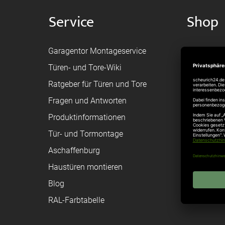
Service
Shop
Garagentor Montageservice
Versand
Türen- und Tore-Wiki
Zahlungsa
Ratgeber für Türen und Tore
Bestellvor
Fragen und Antworten
Registriere
Produktinformationen
Federanfr
Tür- und Tormontage
Toraufma
Aschaffenburg
Montagean
Haustüren montieren
Brandschu
Blog
Elektrisch
RAL-Farbtabelle