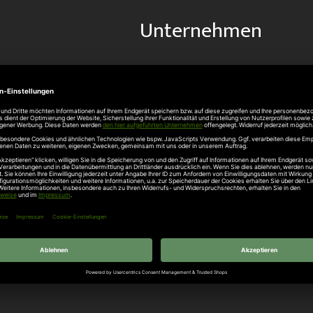
Unternehmen
Über uns
rten
Stellenangebote
gang
Hersteller
n
Hörmann Türen
age
Hörmann Sektionaltor
ß
leitungen
tztüren
e Garagentore