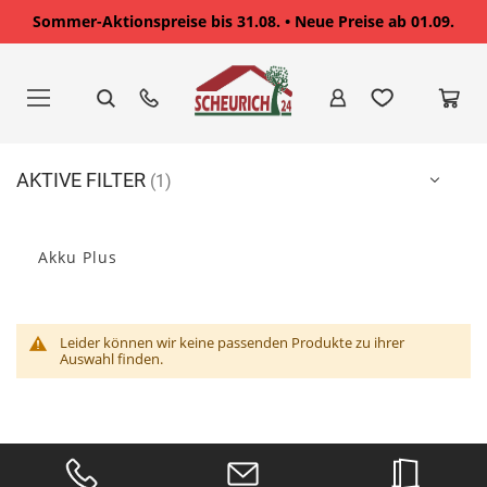
Sommer-Aktionspreise bis 31.08. • Neue Preise ab 01.09.
Zum
Inhalt
springen
AKTIVE FILTER
Akku Plus
Leider können wir keine passenden Produkte zu ihrer
Auswahl finden.