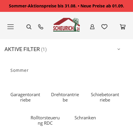
Sommer-Aktionspreise bis 31.08. • Neue Preise ab 01.09.
Zum
Inhalt
springen
AKTIVE FILTER
Sommer
Garagentorant
Drehtorantrie
Schiebetorant
riebe
be
riebe
Rolltorsteueru
Schranken
ng RDC