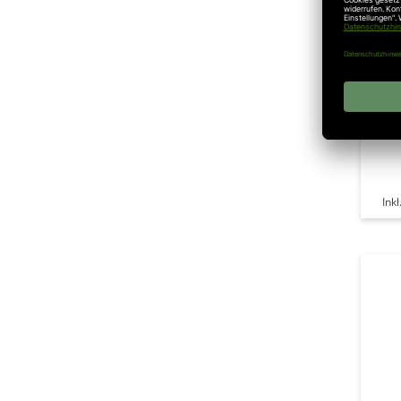
Som
Moto
1100
800 
spri
Ink