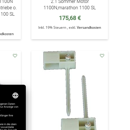
 1100N
2.1 Sommer Motor
triebe o.
1100N,marathon 1100 SL
1100 SL
175,68 €
Inkl. 19% Steuern
,
exkl.
Versandkosten
ndkosten
addAuf
addAuf
den
den
Wunschzettel
Wunschzettel