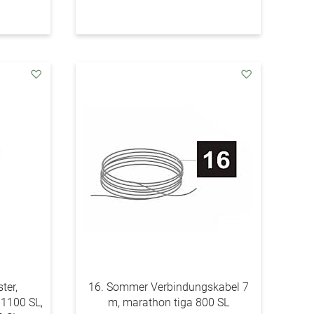
addAuf
addAuf
den
den
Wunschzettel
Wunschzettel
ter,
16. Sommer Verbindungskabel 7
 1100 SL,
m, marathon tiga 800 SL