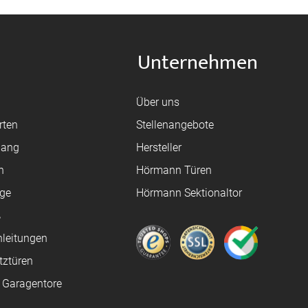
Unternehmen
Über uns
rten
Stellenangebote
gang
Hersteller
n
Hörmann Türen
age
Hörmann Sektionaltor
ß
leitungen
tztüren
e Garagentore