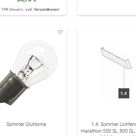
l. 19% Steuern
,
exkl.
Versandkosten
addAuf
den
Wunschzettel
Sommer Glühbirne
1.4. Sommer Lichfens
marathon 550 SL, 800 SL,