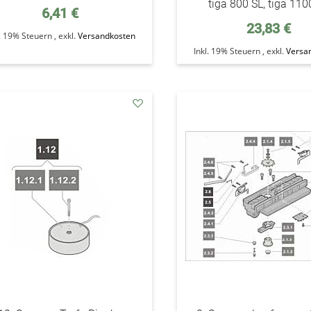
tiga 800 SL, tiga 110
6,41 €
23,83 €
l. 19% Steuern
,
exkl.
Versandkosten
Inkl. 19% Steuern
,
exkl.
Versa
addAuf
den
Wunschzettel