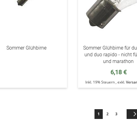
Sommer Glühbirne
Sommer Glühbirne für du
und duo rapido - nicht fü
und marathon
6,18 €
Inkl. 19% Steuern
,
exkl.
Versa
Seite
Sie lesen gerade die S
Seite
Seite
1
2
3