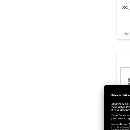
1.
230
Ink