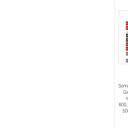
Somm
Ga
m
800,
50