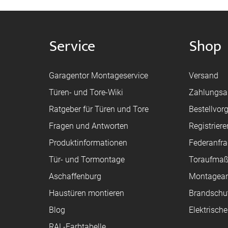
Service
Shop
Garagentor Montageservice
Versand
Türen- und Tore-Wiki
Zahlungsa
Ratgeber für Türen und Tore
Bestellvor
Fragen und Antworten
Registriere
Produktinformationen
Federanfr
Tür- und Tormontage
Toraufma
Aschaffenburg
Montagean
Haustüren montieren
Brandschu
Blog
Elektrisch
RAL-Farbtabelle