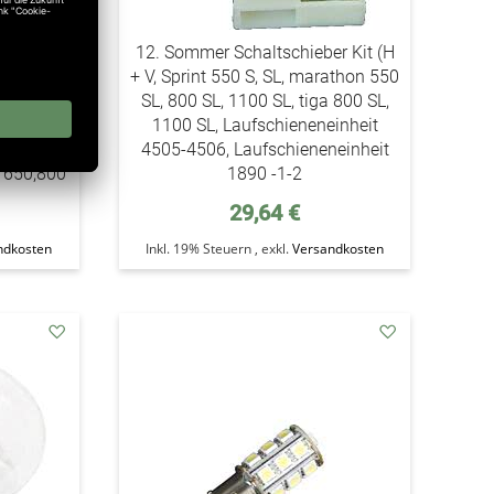
t, 10 x
12. Sommer Schaltschieber Kit (H
, SL,
+ V, Sprint 550 S, SL, marathon 550
 1100 SL,
SL, 800 SL, 1100 SL, tiga 800 SL,
 800 SLX,
1100 SL, Laufschieneneinheit
0 + 650
4505-4506, Laufschieneneinheit
+ 650,800
1890 -1-2
29,64 €
ndkosten
Inkl. 19% Steuern
,
exkl.
Versandkosten
addAuf
addAuf
den
den
Wunschzettel
Wunschzettel