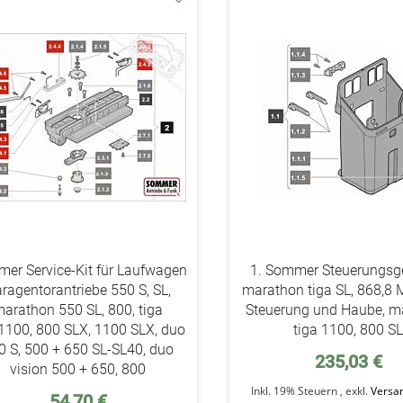
addAuf
den
Wunschzettel
er Service-Kit für Laufwagen
1. Sommer Steuerungs
ragentorantriebe 550 S, SL,
marathon tiga SL, 868,8 
arathon 550 SL, 800, tiga
Steuerung und Haube, m
1100, 800 SLX, 1100 SLX, duo
tiga 1100, 800 S
0 S, 500 + 650 SL-SL40, duo
235,03 €
vision 500 + 650, 800
Inkl. 19% Steuern
,
exkl.
Versa
54,70 €