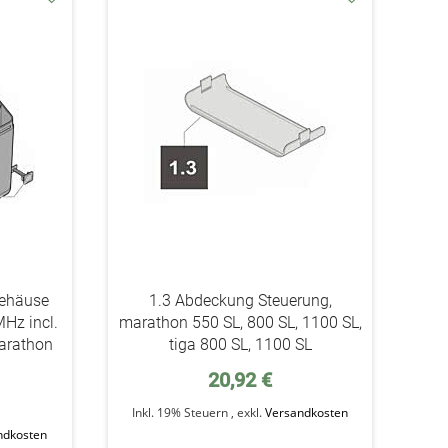
addAuf
addAuf
den
den
Wunschzettel
Wunschzettel
gehäuse
1.3 Abdeckung Steuerung,
MHz incl.
marathon 550 SL, 800 SL, 1100 SL,
arathon
tiga 800 SL, 1100 SL
L
20,92 €
Inkl. 19% Steuern
,
exkl.
Versandkosten
ndkosten