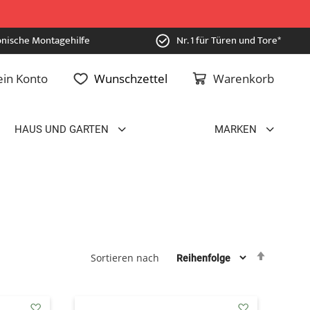
onische Montagehilfe
Nr. 1 für Türen und Tore*
in Konto
Wunschzettel
Warenkorb
HAUS UND GARTEN
MARKEN
Absteig
Sortieren nach
sortiere