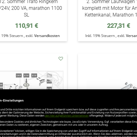
12. Sommer Trafo Ringkern
2. Sommer Laufwagen
/24V, 200 VA, marathon 1100
komplett mit Motor für An
SL
Kettenkanal, Marathon 
110,91 €
227,31 €
l. 19% Steuern
,
exkl.
Versandkosten
Inkl. 19% Steuern
,
exkl.
Versa
addAuf
den
Wunschzettel