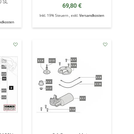
0 SL
69,80 €
Inkl. 19% Steuern
,
exkl.
Versandkosten
ndkosten
addAuf
addAuf
den
den
Wunschzettel
Wunschzettel