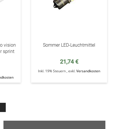
o vision
Sommer LED-Leuchtmittel
r sprint
21,74 €
Inkl. 19% Steuern
,
exkl.
Versandkosten
ndkosten
eite
Seite
Weiter