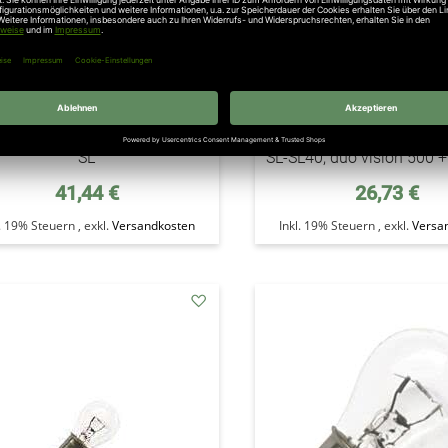
mer Laufwagenplatine SET,
6. Sommer Ben-Bolzen Ki
r 500-650, marathon 800 SL,
34,5 x 30, Sprint 550 S
 SL, tiga 800 SL, 1100 SL, tiga
marathon 550 SL, 800 SL,
SLX, 1100 SLX, du vision 800,
tiga 800 SL, 1100 SL, tiga
nt 800, sprint S 800 N, duo 800
1100 SLX, duo 500 S, 50
SL
SL-SL40, duo vision 500 
41,44 €
26,73 €
l. 19% Steuern
,
exkl.
Versandkosten
Inkl. 19% Steuern
,
exkl.
Versa
addAuf
den
Wunschzettel