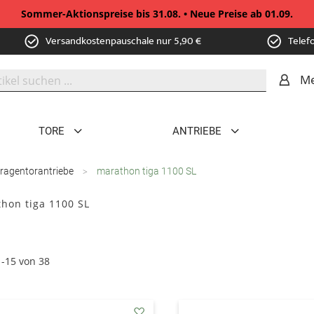
Sommer-Aktionspreise bis 31.08. • Neue Preise ab 01.09.
Versandkostenpauschale nur 5,90 €
Telef
Me
TORE
ANTRIEBE
ragentorantriebe
marathon tiga 1100 SL
hon tiga 1100 SL
1
-
15
von
38