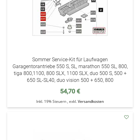
Sommer Service-Kit für Laufwagen
Garagentorantriebe 550 S, SL, marathon 550 SL, 800,
tiga 800,1100, 800 SLX, 1100 SLX, duo 500 S, 500 +
650 SL-SL40, duo vision 500 + 650, 800
54,70 €
Inkl. 19% Steuern
,
exkl.
Versandkosten
addAu
den
Wunsc