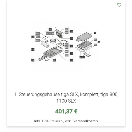
addAu
den
Wunsc
1. Steuerungsgehäuse tiga SLX, komplett, tiga 800,
1100 SLX
401,37 €
Inkl. 19% Steuern
,
exkl.
Versandkosten