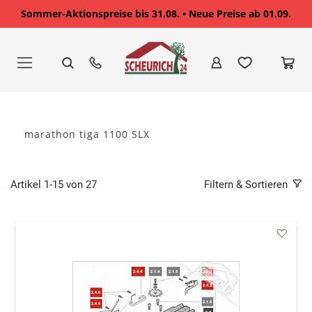
Sommer-Aktionspreise bis 31.08. • Neue Preise ab 01.09.
Zum
Inhalt
springen
marathon tiga 1100 SLX
Artikel
1
-
15
von
27
Filtern & Sortieren
addAu
den
Wunsc