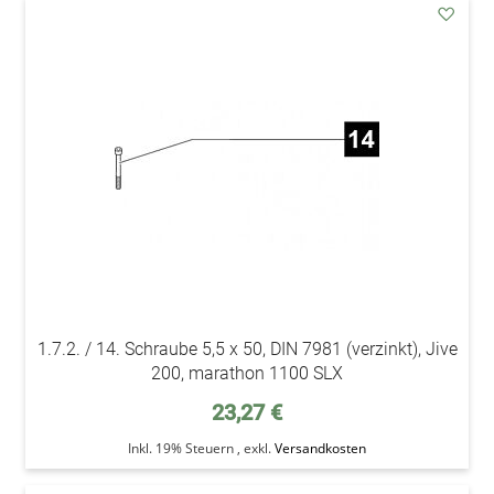
addAu
den
Wunsc
1.7.2. / 14. Schraube 5,5 x 50, DIN 7981 (verzinkt), Jive
200, marathon 1100 SLX
23,27 €
Inkl. 19% Steuern
,
exkl.
Versandkosten