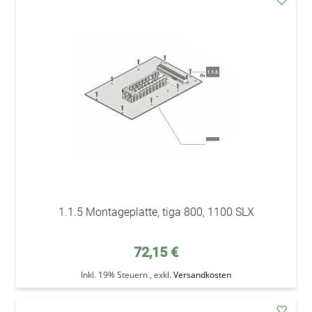
addAu
den
Wunsc
1.1.5 Montageplatte, tiga 800, 1100 SLX
72,15 €
Inkl. 19% Steuern
,
exkl.
Versandkosten