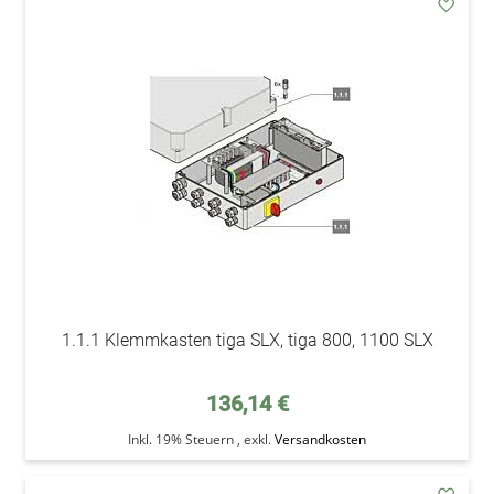
addAu
den
Wunsc
1.1.1 Klemmkasten tiga SLX, tiga 800, 1100 SLX
136,14 €
Inkl. 19% Steuern
,
exkl.
Versandkosten