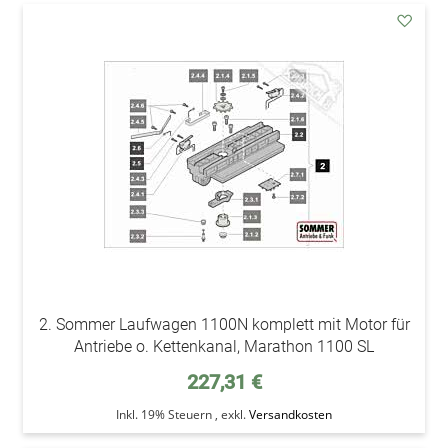
addAu
den
Wunsc
2. Sommer Laufwagen 1100N komplett mit Motor für
Antriebe o. Kettenkanal, Marathon 1100 SL
227,31 €
Inkl. 19% Steuern
,
exkl.
Versandkosten