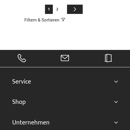
Seite
Sie lesen gerade die Seite
Seite
Seite
Weiter
1
2
Filtern & Sortieren
Service
Shop
Unternehmen