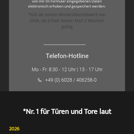
von mir im Formular eingegebenen Daten
elektronisch erhoben und gespeichert werden.
*Gilt ab einem Mindestbestellwert von
250€, ab Erhalt dieser Mail 2 Wochen
gültig
Telefon-Hotline
Mo - Fr: 8:30 - 12 Uhr | 13 - 17 Uhr
+49 (0) 6028 / 406258-0
*Nr. 1 für Türen und Tore laut
2026