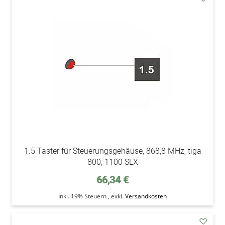
addAu
den
Wunsc
1.5 Taster für Steuerungsgehäuse, 868,8 MHz, tiga
800, 1100 SLX
66,34 €
Inkl. 19% Steuern
,
exkl.
Versandkosten