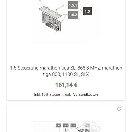
1.5 Steuerung marathon tiga SL, 868,8 MHz, marathon
tiga 800, 1100 SL, SLX
161,14 €
Inkl. 19% Steuern
,
exkl.
Versandkosten
addAu
den
Wunsc