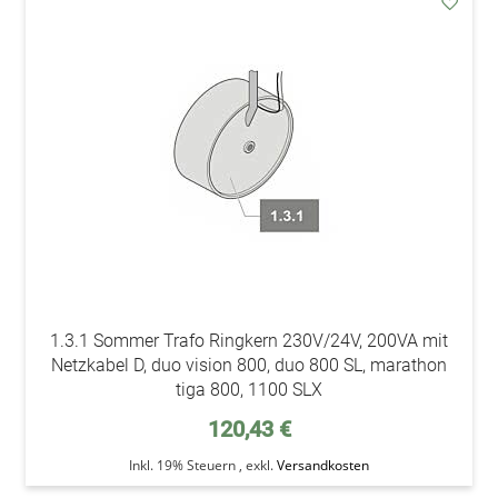
addAu
den
Wunsc
1.3.1 Sommer Trafo Ringkern 230V/24V, 200VA mit
Netzkabel D, duo vision 800, duo 800 SL, marathon
tiga 800, 1100 SLX
120,43 €
Inkl. 19% Steuern
,
exkl.
Versandkosten