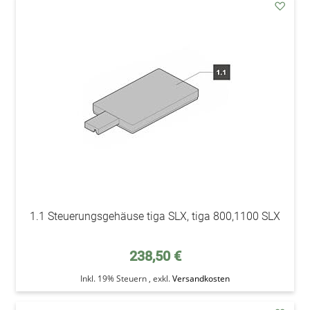
addAu
den
Wunsc
1.1 Steuerungsgehäuse tiga SLX, tiga 800,1100 SLX
238,50 €
Inkl. 19% Steuern
,
exkl.
Versandkosten