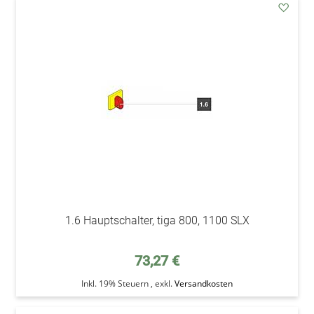
addAu
den
Wunsc
1.6 Hauptschalter, tiga 800, 1100 SLX
73,27 €
Inkl. 19% Steuern
,
exkl.
Versandkosten