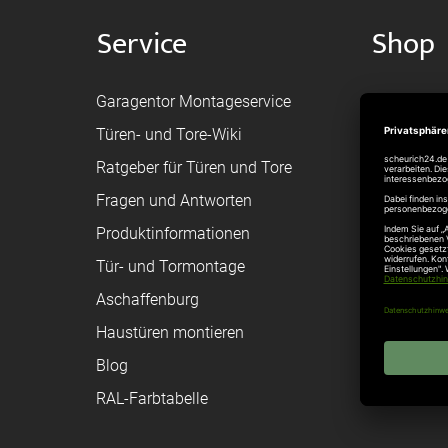
Service
Shop
Garagentor Montageservice
Versand
Türen- und Tore-Wiki
Zahlungsa
Ratgeber für Türen und Tore
Bestellvor
Fragen und Antworten
Registriere
Produktinformationen
Federanfr
Tür- und Tormontage
Toraufma
Aschaffenburg
Montagean
Haustüren montieren
Brandschu
Blog
Elektrisch
RAL-Farbtabelle