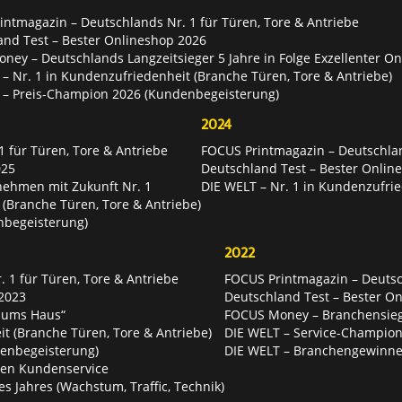
ntmagazin – Deutschlands Nr. 1 für Türen, Tore & Antriebe
and Test – Bester Onlineshop 2026
ey – Deutschlands Langzeitsieger 5 Jahre in Folge Exzellenter O
– Nr. 1 in Kundenzufriedenheit (Branche Türen, Tore & Antriebe)
 – Preis-Champion 2026 (Kundenbegeisterung)
2024
 für Türen, Tore & Antriebe
FOCUS Printmagazin – Deutschlan
025
Deutschland Test – Bester Onlin
nehmen mit Zukunft Nr. 1
DIE WELT – Nr. 1 in Kundenzufrie
 (Branche Türen, Tore & Antriebe)
nbegeisterung)
2022
 1 für Türen, Tore & Antriebe
FOCUS Printmagazin – Deutsch
2023
Deutschland Test – Bester O
 ums Haus“
FOCUS Money – Branchensie
t (Branche Türen, Tore & Antriebe)
DIE WELT – Service-Champion
enbegeisterung)
DIE WELT – Branchengewinner
ten Kundenservice
es Jahres (Wachstum, Traffic, Technik)