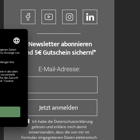
​ Newsletter abonnieren
und 5€ Gutschein sichern!*
E-Mail-Adresse:
Jetzt anmelden
Ich habe die Datenschutzerklärung
gelesen und erkläre mich damit
einverstanden, dass die von mir im
Formular eingegebenen Daten elektronisch