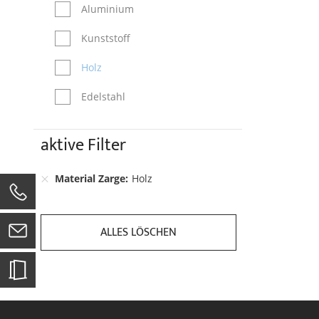
Aluminium
Kunststoff
Holz
Edelstahl
aktive Filter
Material Zarge
Holz
0
ALLES LÖSCHEN