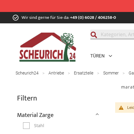
Zum
Wir sind gerne für Sie da:
+49 (0) 6028 / 406258-0
Inhalt
springen
Suche
TÜREN
Scheurich24
Antriebe
Ersatzteile
Sommer
Ga
marat
Filtern
Lei
Material Zarge
Stahl