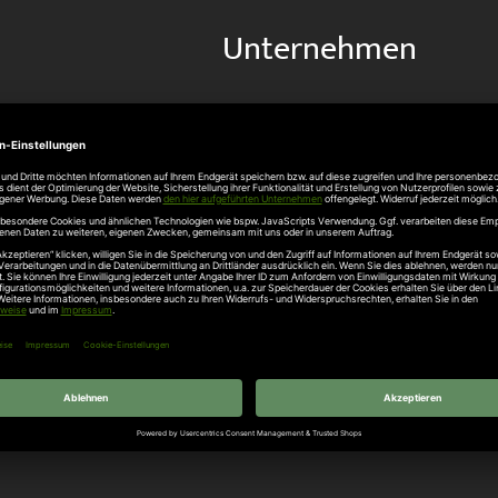
Unternehmen
Über uns
rten
Stellenangebote
gang
Hersteller
n
Hörmann Türen
age
Hörmann Sektionaltor
ß
leitungen
tztüren
e Garagentore