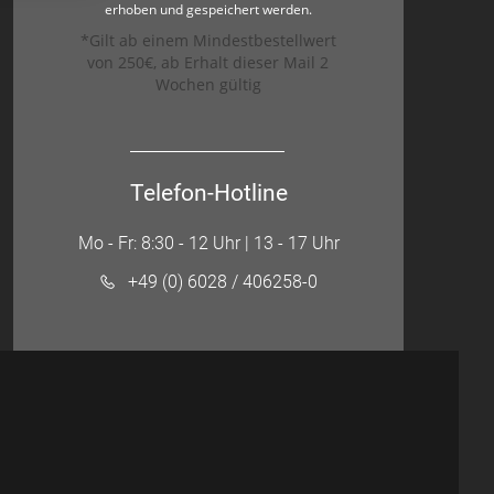
erhoben und gespeichert werden.
*Gilt ab einem Mindestbestellwert
von 250€, ab Erhalt dieser Mail 2
Wochen gültig
Telefon-Hotline
Mo - Fr: 8:30 - 12 Uhr | 13 - 17 Uhr
+49 (0) 6028 / 406258-0