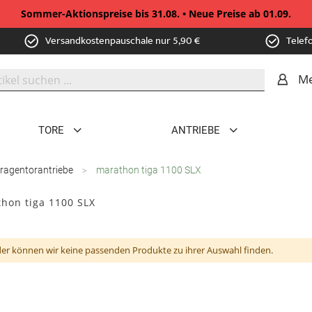
Sommer-Aktionspreise bis 31.08. • Neue Preise ab 01.09.
Versandkostenpauschale nur 5,90 €
Telef
Me
TORE
ANTRIEBE
ragentorantriebe
marathon tiga 1100 SLX
hon tiga 1100 SLX
der können wir keine passenden Produkte zu ihrer Auswahl finden.