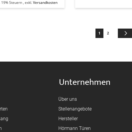
l. 19% Steuern
,
exkl.
Versandkosten
Seite
Sie lesen gerade di
Seite
1
2
Unternehmen
Über uns
rten
Stellenangebote
gang
Hersteller
n
Hörmann Türen