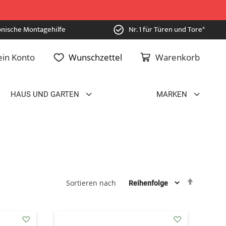
onische Montagehilfe
Nr. 1 für Türen und Tore*
in Konto
Wunschzettel
Warenkorb
HAUS UND GARTEN
MARKEN
Absteig
Sortieren nach
sortiere