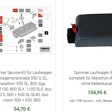
addAuf
den
Wunschzettel
er Service-Kit für Laufwagen
Sommer Laufwagen 
ragentorantriebe 550 S, SL,
komplett für Marathon-A
arathon 550 SL, 800, tiga
ohne Kettenkana
1100, 800 SLX, 1100 SLX, duo
154,95 €
0 S, 500 + 650 SL-SL40, duo
vision 500 + 650, 800
Inkl. 19% Steuern
,
exkl.
Versa
54,70 €