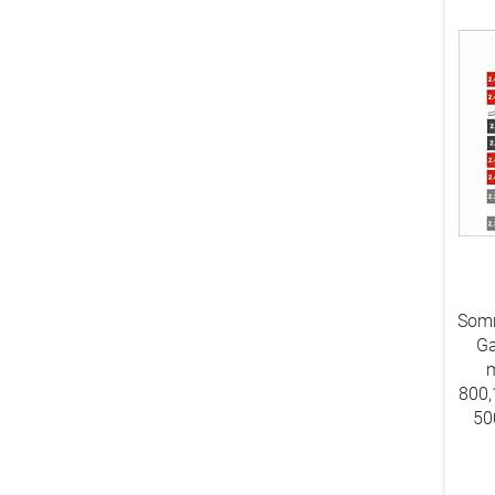
Somm
Ga
m
800,
50