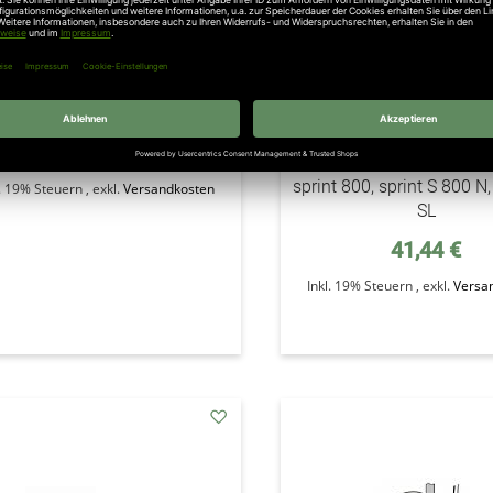
1.5 Montageplatte, tiga 800,
Sommer Laufwagenplati
1100 SLX
Motor 500-650, marathon
1100 SL, tiga 800 SL, 1100
72,15 €
800 SLX, 1100 SLX, du vi
sprint 800, sprint S 800 N
l. 19% Steuern
,
exkl.
Versandkosten
SL
41,44 €
Inkl. 19% Steuern
,
exkl.
Versa
addAuf
den
Wunschzettel