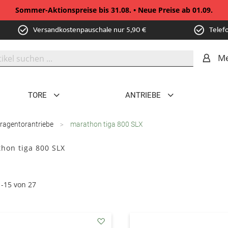
Sommer-Aktionspreise bis 31.08. • Neue Preise ab 01.09.
Versandkostenpauschale nur 5,90 €
Telef
Me
TORE
ANTRIEBE
ragentorantriebe
marathon tiga 800 SLX
hon tiga 800 SLX
1
-
15
von
27