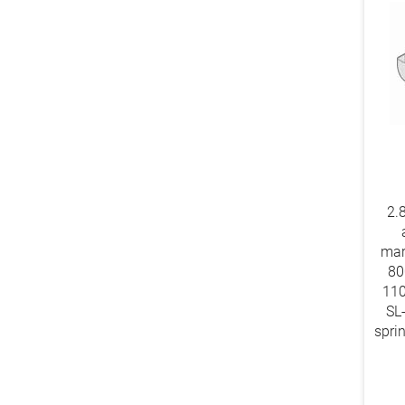
2.
mar
80
110
SL
spri