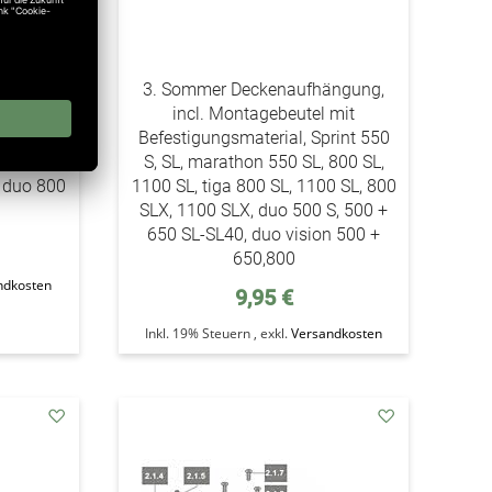
ne SET,
3. Sommer Deckenaufhängung,
 800 SL,
incl. Montagebeutel mit
 SL, tiga
Befestigungsmaterial, Sprint 550
sion 800,
S, SL, marathon 550 SL, 800 SL,
, duo 800
1100 SL, tiga 800 SL, 1100 SL, 800
SLX, 1100 SLX, duo 500 S, 500 +
650 SL-SL40, duo vision 500 +
650,800
ndkosten
9,95 €
Inkl. 19% Steuern
,
exkl.
Versandkosten
addAuf
addAuf
den
den
Wunschzettel
Wunschzettel