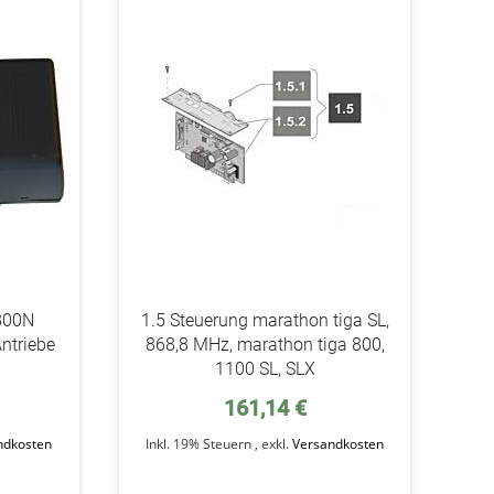
addAuf
addAuf
den
den
Wunschzettel
Wunschzettel
800N
1.5 Steuerung marathon tiga SL,
ntriebe
868,8 MHz, marathon tiga 800,
l
1100 SL, SLX
161,14 €
ndkosten
Inkl. 19% Steuern
,
exkl.
Versandkosten