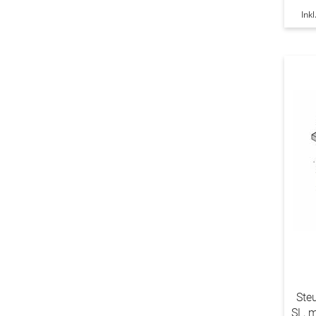
Ink
Ste
SL, 