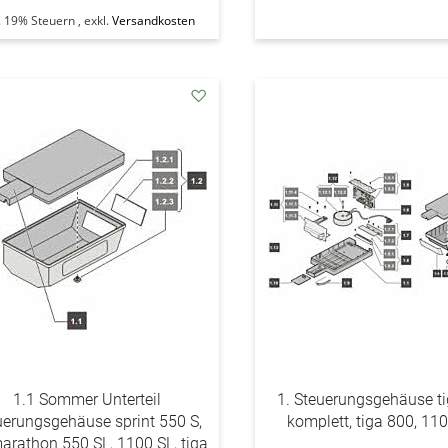
l. 19% Steuern
,
exkl.
Versandkosten
addAuf
den
Wunschzettel
1.1 Sommer Unterteil
1. Steuerungsgehäuse ti
uerungsgehäuse sprint 550 S,
komplett, tiga 800, 11
marathon 550 SL, 1100 SL, tiga