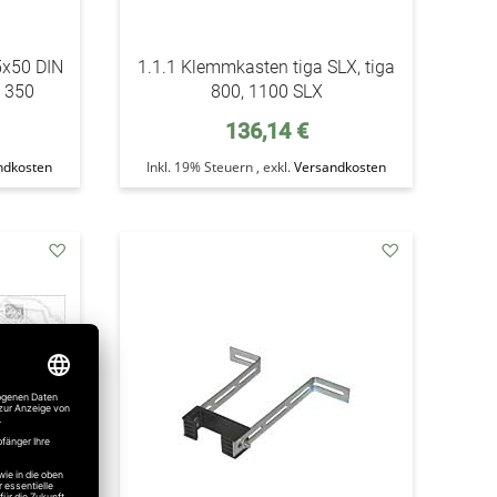
5x50 DIN
1.1.1 Klemmkasten tiga SLX, tiga
t 350
800, 1100 SLX
136,14 €
ndkosten
Inkl. 19% Steuern
,
exkl.
Versandkosten
addAuf
addAuf
den
den
Wunschzettel
Wunschzettel