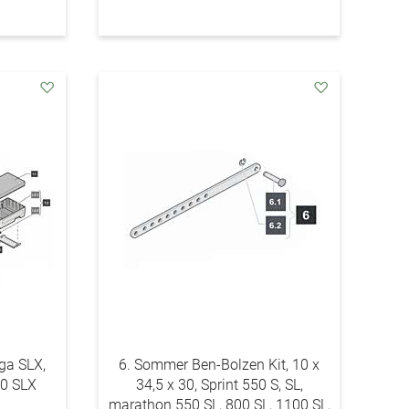
addAuf
addAuf
den
den
Wunschzettel
Wunschzettel
ga SLX,
6. Sommer Ben-Bolzen Kit, 10 x
00 SLX
34,5 x 30, Sprint 550 S, SL,
marathon 550 SL, 800 SL, 1100 SL,