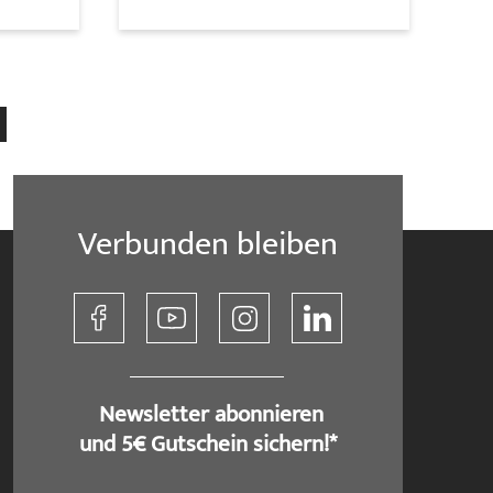
e Seite
Seite
Weiter
Verbunden bleiben
​ Newsletter abonnieren
und 5€ Gutschein sichern!*