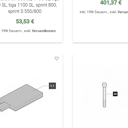
401,37 €
 SL, tiga 1100 SL, sprint 800,
sprint S 550/800
Inkl. 19% Steuern
,
exkl.
Versa
53,53 €
l. 19% Steuern
,
exkl.
Versandkosten
addAuf
den
Wunschzettel