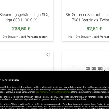
 Steuerungsgehäuse tiga SLX,
36. Sommer Schraube 5,
tiga 800,1100 SLX
7981 (Verzinkt), Twis
238,50 €
82,61 €
l. 19% Steuern
,
exkl.
Versandkosten
Inkl. 19% Steuern
,
exkl.
Versa
addAuf
den
Wunschzettel