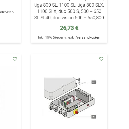
tiga 800 SL, 1100 SL, tiga 800 SLX,
1100 SLX, duo 500 S, 500 + 650
ndkosten
SL-SL40, duo vision 500 + 650,800
26,73 €
Inkl. 19% Steuern
,
exkl.
Versandkosten
addAuf
addAuf
den
den
Wunschzettel
Wunschzettel