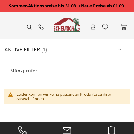
Sommer-Aktionspreise bis 31.08. • Neue Preise ab 01.09.
Zum
Inhalt
springen
AKTIVE FILTER
Münzprüfer
Leider können wir keine passenden Produkte zu ihrer
Auswahl finden.