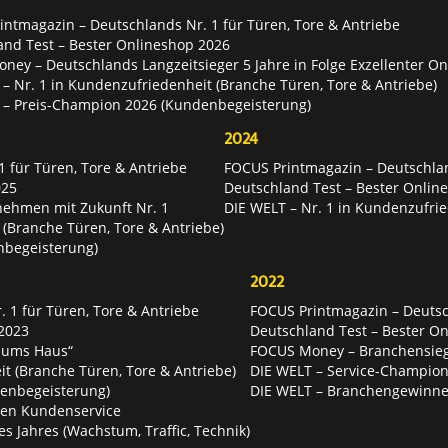
ntmagazin – Deutschlands Nr. 1 für Türen, Tore & Antriebe
and Test – Bester Onlineshop 2026
ey – Deutschlands Langzeitsieger 5 Jahre in Folge Exzellenter O
– Nr. 1 in Kundenzufriedenheit (Branche Türen, Tore & Antriebe)
 – Preis-Champion 2026 (Kundenbegeisterung)
2024
 für Türen, Tore & Antriebe
FOCUS Printmagazin – Deutschlan
025
Deutschland Test – Bester Onlin
nehmen mit Zukunft Nr. 1
DIE WELT – Nr. 1 in Kundenzufrie
 (Branche Türen, Tore & Antriebe)
nbegeisterung)
2022
 1 für Türen, Tore & Antriebe
FOCUS Printmagazin – Deutsch
2023
Deutschland Test – Bester O
 ums Haus“
FOCUS Money – Branchensie
t (Branche Türen, Tore & Antriebe)
DIE WELT – Service-Champion
enbegeisterung)
DIE WELT – Branchengewinner
ten Kundenservice
es Jahres (Wachstum, Traffic, Technik)