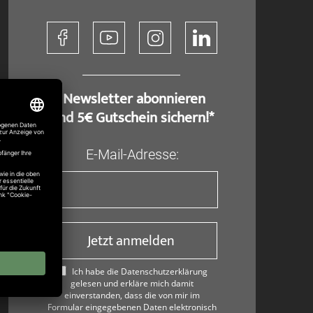
​ Newsletter abonnieren
und 5€ Gutschein sichern!*
E-Mail-Adresse:
Jetzt anmelden
Ich habe die Datenschutzerklärung
gelesen und erkläre mich damit
einverstanden, dass die von mir im
Formular eingegebenen Daten elektronisch