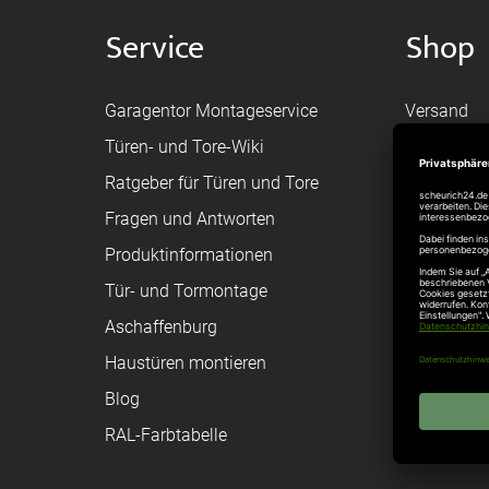
Service
Shop
Garagentor Montageservice
Versand
Türen- und Tore-Wiki
Zahlungsa
Ratgeber für Türen und Tore
Bestellvor
Fragen und Antworten
Registriere
Produktinformationen
Federanfr
Tür- und Tormontage
Toraufma
Aschaffenburg
Montagean
Haustüren montieren
Brandschu
Blog
Elektrisch
RAL-Farbtabelle