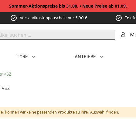
Sommer-Aktionspreise bis 31.08. • Neue Preise ab 01.09.
Versandkostenpauschale nur 5,90 €
Telef
Me
TORE
ANTRIEBE
er VSZ
r VSZ
der können wir keine passenden Produkte zu ihrer Auswahl finden.