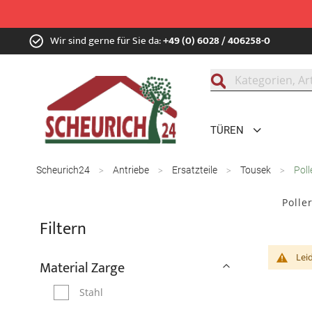
Zum
Wir sind gerne für Sie da:
+49 (0) 6028 / 406258-0
Inhalt
springen
Suche
TÜREN
Scheurich24
Antriebe
Ersatzteile
Tousek
Poll
Polle
Filtern
Lei
Material Zarge
Stahl