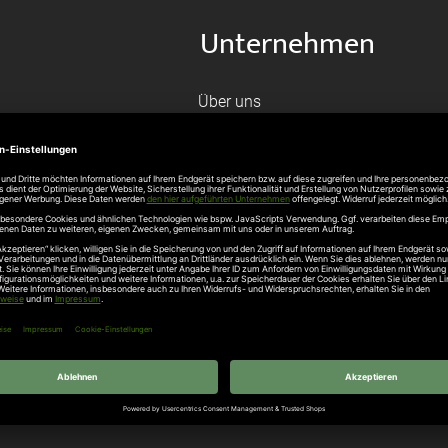
Unternehmen
Über uns
rten
Stellenangebote
gang
Hersteller
n
Hörmann Türen
age
Hörmann Sektionaltor
ß
leitungen
tztüren
e Garagentore