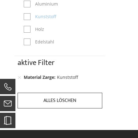
Aluminium
Kunststoff
Holz
Edelstahl
aktive Filter
Material Zarge
Kunststoff
0
ALLES LÖSCHEN