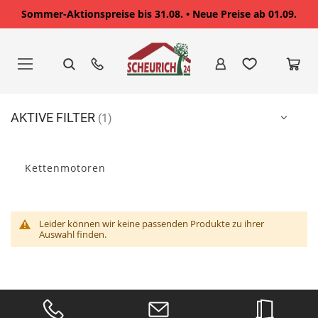
Sommer-Aktionspreise bis 31.08. • Neue Preise ab 01.09.
Zum
Inhalt
springen
AKTIVE FILTER
Kettenmotoren
Leider können wir keine passenden Produkte zu ihrer
Auswahl finden.